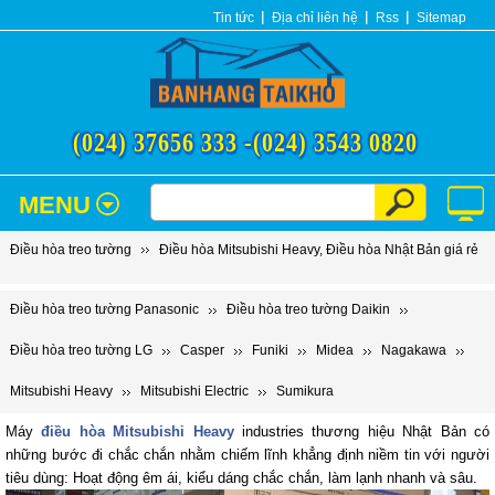
Tin tức
Địa chỉ liên hệ
Rss
Sitemap
(024) 37656 333 -
(024) 3543 0820
MENU
Điều hòa treo tường
Điều hòa Mitsubishi Heavy, Điều hòa Nhật Bản giá rẻ
Điều hòa treo tường Panasonic
Điều hòa treo tường Daikin
Điều hòa treo tường LG
Casper
Funiki
Midea
Nagakawa
Mitsubishi Heavy
Mitsubishi Electric
Sumikura
Máy
điều hòa Mitsubishi Heavy
industries thương hiệu Nhật Bản có
những bước đi chắc chắn nhằm chiếm lĩnh khẳng định niềm tin với người
tiêu dùng: Hoạt động êm ái, kiểu dáng chắc chắn, làm lạnh nhanh và sâu.