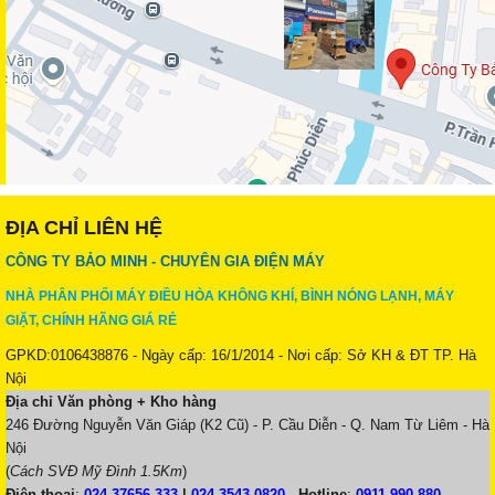
ĐỊA CHỈ LIÊN HỆ
CÔNG TY BẢO MINH - CHUYÊN GIA ĐIỆN MÁY
NHÀ PHÂN PHỐI MÁY ĐIỀU HÒA KHÔNG KHÍ, BÌNH NÓNG LẠNH, MÁY
GIẶT, CHÍNH HÃNG GIÁ RẺ
GPKD:0106438876 - Ngày cấp: 16/1/2014 - Nơi cấp: Sở KH & ĐT TP. Hà
Nội
Địa chỉ Văn phòng + Kho hàng
246 Đường Nguyễn Văn Giáp (K2 Cũ) - P. Cầu Diễn - Q. Nam Từ Liêm - Hà
Nội
(
Cách SVĐ Mỹ Đình 1.5Km
)
Điện thoại
:
024.37656 333
|
024.3543 0820
-
Hotline
:
0911 990 880