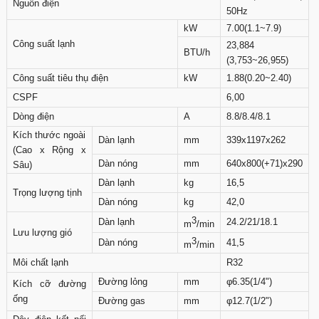
Nguồn điện
50Hz
kW
7.00(1.1~7.9)
Công suất lạnh
23,884
BTU/h
(3,753~26,955)
Công suất tiêu thụ điện
kW
1.88(0.20~2.40)
CSPF
6,00
Dòng điện
A
8.8/8.4/8.1
Kích thước ngoài
Dàn lạnh
mm
339x1197x262
(Cao x Rộng x
Dàn nóng
mm
640x800(+71)x290
Sâu)
Dàn lạnh
kg
16,5
Trọng lượng tịnh
Dàn nóng
kg
42,0
3
Dàn lạnh
24.2/21/18.1
m
/min
Lưu lượng gió
3
Dàn nóng
41,5
m
/min
Môi chất lạnh
R32
Đường lỏng
mm
φ6.35(1/4")
Kích cỡ đường
ống
Đường gas
mm
φ12.7(1/2")