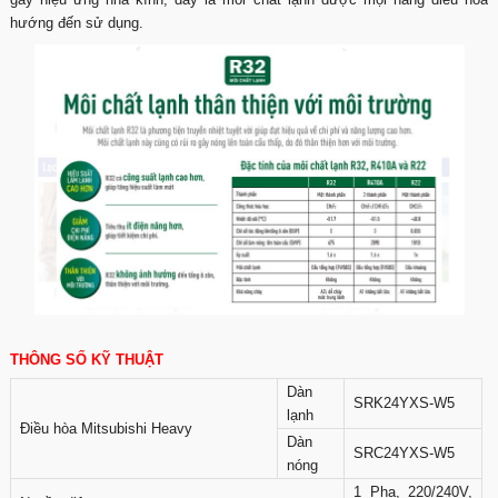
hướng đến sử dụng.​
THÔNG SỐ KỸ THUẬT
Dàn
SRK24YXS-W5
lạnh
Điều hòa Mitsubishi Heavy
Dàn
SRC24YXS-W5
nóng
1 Pha, 220/240V,