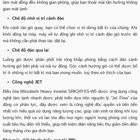
làm mát đồng đều không gian phòng, giúp bạn thoải mái tận hưởng không
gian mát lạnh
Chế độ nhớ vị trí cánh đảo
Khi cánh tản gió quay, bạn có thể chọn vị trí dừng bất kì của chúng. Khi
khởi động lại máy, máy sẽ tự động ghi nhớ vị trí cánh đảo gió trước đó
mà không cần phải thao tác đặt lại.
Chế độ đảo qua lại
Luồng gió được phân phối trải rộng khắp phòng bằng cách đảo cánh
hướng gió bên phải và trái tự động. Góc cánh hướng gió có thể được bố
trí ở những vị trí bất kì mà bạn mong muốn, tuỳ theo sở thích của bạn.
Công nghệ JET
Điều hòa Mitsubishi Heavy inverter SRK24YXS-W5 được ứng dụng công
nghệ làm lạnh nhanh được phát triển dựa trên nguyên lý “Jet Flow” của
động cơ phản lực, đây được xem là công nghệ độc quyền và tiến tiến
nhất với hiểu quả sử dụng năng lượng cao, giúp sản sinh ra dòng khí lưu
lượng lớn, thổi xa và lan tỏa đều mọi ngóc ngách trong phòng với công
suất tiêu thụ điện tối thiểu, giúp tiết kiệm điện năng tiêu thụ giảm tiền điện
hàng tháng cho gia đình bạn.