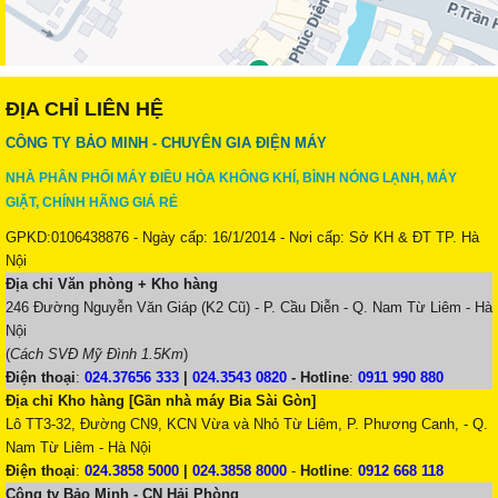
ĐỊA CHỈ LIÊN HỆ
CÔNG TY BẢO MINH - CHUYÊN GIA ĐIỆN MÁY
NHÀ PHÂN PHỐI MÁY ĐIỀU HÒA KHÔNG KHÍ, BÌNH NÓNG LẠNH, MÁY
GIẶT, CHÍNH HÃNG GIÁ RẺ
GPKD:0106438876 - Ngày cấp: 16/1/2014 - Nơi cấp: Sở KH & ĐT TP. Hà
Nội
Địa chỉ Văn phòng + Kho hàng
246 Đường Nguyễn Văn Giáp (K2 Cũ) - P. Cầu Diễn - Q. Nam Từ Liêm - Hà
Nội
(
Cách SVĐ Mỹ Đình 1.5Km
)
Điện thoại
:
024.37656 333
|
024.3543 0820
-
Hotline
:
0911 990 880
Địa chỉ Kho hàng [Gần nhà máy Bia Sài Gòn]
Lô TT3-32, Đường CN9, KCN Vừa và Nhỏ Từ Liêm, P. Phương Canh, - Q.
Nam Từ Liêm - Hà Nội
Điện thoại
:
024.3858 5000
|
024.3858 8000
-
Hotline
:
0912 668 118
Công ty Bảo Minh - CN Hải Phòng