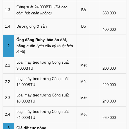
Công suất 24.000BTU
(Đã bao
1.3
Bộ
gồm hút chân không)
350.000
1.4
Đường ống đi sẵn
Bộ
400.000
Ống đồng Ruby, bảo ôn đôi,
2
băng cuốn
(yêu cầu kỹ thuật bên
dưới)
Loại máy treo tường Công suất
2.1
Mét
9.000BTU
200.000
Loại máy treo tường Công suất
2.2
Mét
12.000BTU
220.000
Loại máy treo tường Công suất
2.3
Mét
18.000BTU
240.000
Loại máy treo tường Công suất
2.4
Mét
24.000BTU
260.000
3
Giá đỡ cục nóng