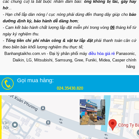
các chung cư) là bắt buộc nhằm đảm bảo:
ống không bị tắc, gẫy hay
hở
...
- Hạn chế lắp dàn nóng / cục nóng phải dùng đến thang dây giúp cho
bảo
dưỡng định kỳ, bảo hành dễ dàng hơn
;
- Cam kết bảo hành chất lượng lắp đặt miễn phí trong vòng
06
tháng kể từ
ngày ký nghiệm thu.
-
Tổng tiền chi phí nhân công & vật tư lắp đặt
phải thanh toán căn cứ
theo biên bản khối lượng nghiệm thu thực tế;
Banhangtaikho.com.vn - Đại lý phân phối máy
điều hòa giá rẻ
Panasonic,
Daikin, LG, Mitsubishi, Samsung, Gree, Funiki, Midea, Casper chính
hãng
Gọi mua hàng:
024.35430.820