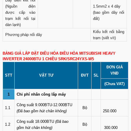
Dây điện kết nối
(Nguồn điện
1.5mm2 x 4 dây
được cấp vào
(bao gồm dây nối
trạm kết nối tại
đất)
dàn lạnh)
Kiểu kết nối bằng
Phương pháp nối dây
trạm (siết vít)
BẢNG GIÁ LẮP ĐẶT ĐIỀU HÒA ĐIỀU HÒA MITSUBISHI HEAVY
INVERTER 24000BTU 1 CHIỀU SRK/SRC24YXS-W5
ĐƠN GIÁ
VNĐ
STT
VẬT TƯ
ĐVT
SL
(Chưa VAT)
1
Chi phí nhân công lắp máy
Công suất 9.000BTU-12.000BTU
1.1
Bộ
(Đã bao gồm hút chân không)
250.000
Công suất 18.000BTU
(Đã bao
1.2
Bộ
gồm hút chân không)
300.000