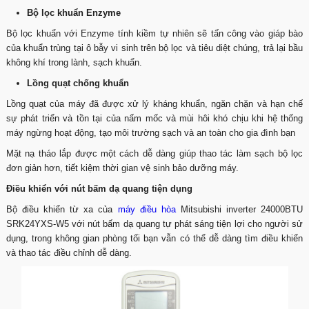
Bộ lọc khuẩn Enzyme
Bộ lọc khuẩn với Enzyme tính kiềm tự nhiên sẽ tấn công vào giáp bào
của khuẩn trùng tại ô bẫy vi sinh trên bộ lọc và tiêu diệt chúng, trả lại bầu
không khí trong lành, sạch khuẩn.
Lồng quạt chống khuẩn
Lồng quạt của máy đã được xử lý kháng khuẩn, ngăn chặn và hạn chế
sự phát triển và tồn tại của nấm mốc và mùi hôi khó chịu khi hệ thống
máy ngừng hoạt động, tạo môi trường sạch và an toàn cho gia đình bạn
Mặt nạ tháo lắp được một cách dễ dàng giúp thao tác làm sạch bộ lọc
đơn giản hơn, tiết kiệm thời gian vệ sinh bảo dưỡng máy.
Điều khiển với nút bấm dạ quang tiện dụng
Bộ điều khiển từ xa của
máy điều hòa
Mitsubishi inverter 24000BTU
SRK24YXS-W5 với nút bấm dạ quang tự phát sáng tiện lợi cho người sử
dụng, trong không gian phòng tối bạn vẫn có thể dễ dàng tìm điều khiển
và thao tác điều chỉnh dễ dàng.