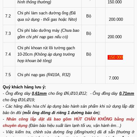
hình thông thường)
150.000
Chi phí làm sạch đường ống
(Đã
7.2
Bộ
qua sử dụng - thổi gas hoặc Nitơ)
200.000
Chi phí bảo dưỡng máy
(Chưa bao
7.3
Bộ
gồm chi phí nạp gas nếu có)
200.000
Chi phí khoan rút lõi tường gạch
7.4
10-20cm
(Không áp dụng trường
Bộ
150.000
hợp khoan bê tông)
7.5
Chi phí nạp gas
(R410A, R32)
7.000
Quý khách hàng lưu ý:
- Ống đồng dày
0,61mm
cho ống Ø6,Ø10,Ø12; - Ống đồng dày
0,71mm
cho ống Ø16,Ø19;
- Các hãng điều hòa chỉ áp dụng bảo hành sản phẩm khi sử dụng lắp đặt
bảo ôn đôi (
mỗi ống đồng đi riêng 1 đường bảo ôn
);
-
Nhân công lắp đặt đã bao gồm HÚT CHÂN KHÔNG bằng máy
chuyên dụng
(Đảm bảo hiệu suất làm lạnh tối ưu, vận hành êm...)
- Việc kiểm tra, chỉnh sửa đường ống (đồng/nước) đã đi sẵn (thường ở