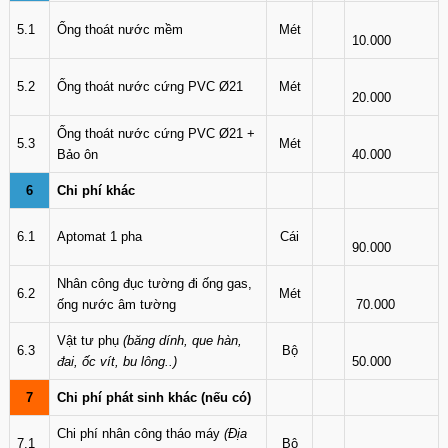
5.1
Ống thoát nước mềm
Mét
10.000
5.2
Ống thoát nước cứng PVC Ø21
Mét
20.000
Ống thoát nước cứng PVC Ø21 +
5.3
Mét
Bảo ôn
40.000
6
Chi phí khác
6.1
Aptomat 1 pha
Cái
90.000
Nhân công đục tường đi ống gas,
6.2
Mét
ống nước âm tường
70.000
Vật tư phụ
(băng dính, que hàn,
6.3
Bộ
đai, ốc vít, bu lông..)
50.000
7
Chi phí phát sinh khác (nếu có)
Chi phí nhân công tháo máy
(Địa
7.1
Bộ