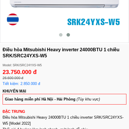
Điều hòa Mitsubishi Heavy inverter 24000BTU 1 chiều
SRK/SRC24YXS-W5
Model: SRK/SRC24YXS-W5
23.750.000 đ
26.600.000 đ
Tiết kiệm: 2.850.000 đ
KHUYẾN MẠI
Giao hàng miễn phí Hà Nội - Hải Phòng
(Tùy khu vực)
ĐẶC TRƯNG
Điều hòa Mitsubishi Heavy 24000BTU 1 chiều inverter SRK/SRC24YXS-
W5 [Model 2022]