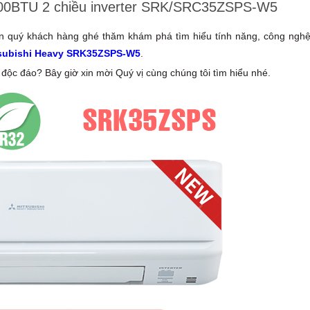
.000BTU 2 chiều inverter SRK/SRC35ZSPS-W5
n quý khách hàng ghé thăm khám phá tìm hiểu tính năng, công nghệ
subishi Heavy SRK35ZSPS-W5
.
c đáo? Bây giờ xin mời Quý vị cùng chúng tôi tìm hiểu nhé.