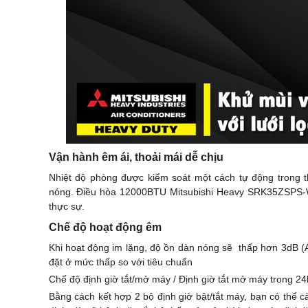
Vận hành êm ái, thoải mái dễ chịu
Nhiệt độ phòng được kiểm soát một cách tự động trong t
nóng. Điều hòa 12000BTU Mitsubishi Heavy SRK35ZSPS-W5
thực sự.
Chế độ hoạt động êm
Khi hoạt động im lặng, độ ồn dàn nóng sẽ thấp hơn 3dB (
đặt ở mức thấp so với tiêu chuẩn
Chế độ định giờ tắt/mở máy / Định giờ tắt mở máy trong 24
Bằng cách kết hợp 2 bộ định giờ bật/tắt máy, bạn có thể cà