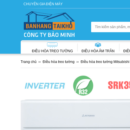
CHUYÊN GIA ĐIỆN MÁY
ĐIỀU HÒA TREO TƯỜNG
ĐIỀU HÒA ÂM TRẦN
ĐIỀ
Trang chủ
Điều hòa treo tường
Điều hòa treo tường Mitsubish