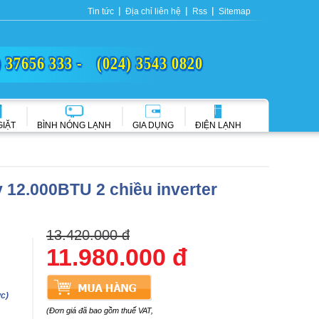
Tin tức
Địa chỉ liên hệ
Rss
Sitemap
) 37656 333 -
(024) 3543 0820
GIẶT
BÌNH NÓNG LẠNH
GIA DỤNG
ĐIỆN LẠNH
 12.000BTU 2 chiều inverter
13.420.000 đ
11.980.000 đ
c)
(Đơn giá đã bao gồm thuế VAT,