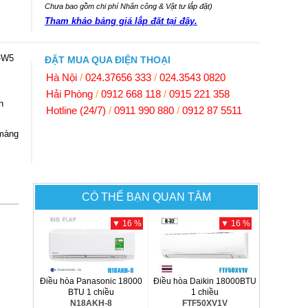
Chưa bao gồm chi phí Nhân công & Vật tư lắp đặt)
Tham khảo bảng giá lắp đặt tại đây.
-W5
ĐẶT MUA QUA ĐIỆN THOẠI
Hà Nội
/
024.37656 333
/
024.3543 0820
Hải Phòng
/
0912 668 118
/
0915 221 358
n
Hotline (24/7)
/
0911 990 880
/
0912 87 5511
 màng
CÓ THỂ BẠN QUAN TÂM
▼ 16 %
▼ 16 %
Điều hòa Panasonic 18000
Điều hòa Daikin 18000BTU
BTU 1 chiều
1 chiều
N18AKH-8
FTF50XV1V