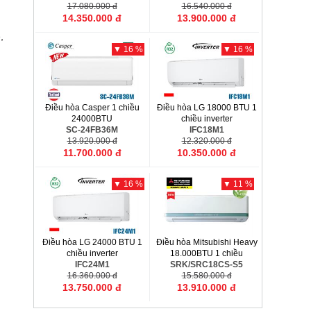
17.080.000 đ
16.540.000 đ
14.350.000 đ
13.900.000 đ
,
▼ 16 %
▼ 16 %
Điều hòa Casper 1 chiều
Điều hòa LG 18000 BTU 1
24000BTU
chiều inverter
SC-24FB36M
IFC18M1
13.920.000 đ
12.320.000 đ
11.700.000 đ
10.350.000 đ
▼ 16 %
▼ 11 %
Điều hòa LG 24000 BTU 1
Điều hòa Mitsubishi Heavy
chiều inverter
18.000BTU 1 chiều
IFC24M1
SRK/SRC18CS-S5
16.360.000 đ
15.580.000 đ
13.750.000 đ
13.910.000 đ