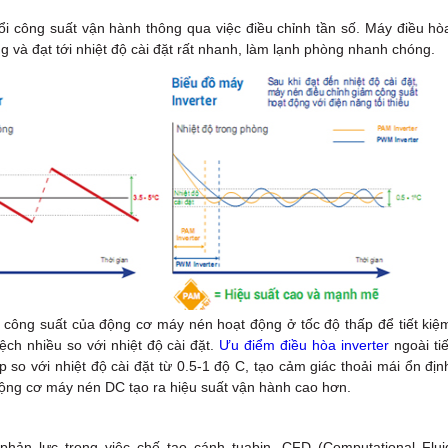
đổi công suất vận hành thông qua việc điều chỉnh tần số. Máy điều hò
g và đạt tới nhiệt độ cài đặt rất nhanh, làm lạnh phòng nhanh chóng.
nh công suất của động cơ máy nén hoạt động ở tốc độ thấp để tiết kiệ
ệch nhiều so với nhiệt độ cài đặt.
Ưu điểm điều hòa inverter
ngoài tiế
p so với nhiệt độ cài đặt từ 0.5-1 độ C, tạo cảm giác thoải mái ổn địn
ộng cơ máy nén DC tạo ra hiệu suất vận hành cao hơn.
hản lực trong việc chế tạo cánh tuabin. CFD (Computational Flui