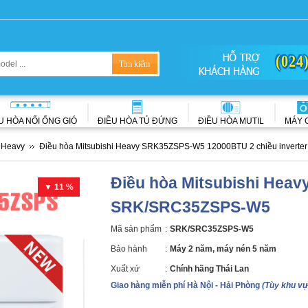
(024
U HÒA NỐI ỐNG GIÓ
ĐIỀU HÒA TỦ ĐỨNG
ĐIỀU HÒA MUTIL
MÁY 
i Heavy
Điều hòa Mitsubishi Heavy SRK35ZSPS-W5 12000BTU 2 chiều inverter
Điều hòa Mitsubishi Heavy
▼ 11 %
SRK/SRC35ZSPS-W5
Mã sản phẩm
:
SRK/SRC35ZSPS-W5
Bảo hành
:
Máy 2 năm, máy nén 5 năm
Xuất xứ
:
Chính hãng Thái Lan
Giao hàng miễn phí Hà Nội - Hải Phòng
(Tùy khu vự