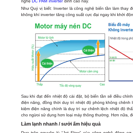
nghệ
DC PAM inverter
đỉnh cao này.
Như Quý vị biết: Inverter là công nghệ biến tần làm thay 
không khí inverter tăng công suất cực đại ngay khi khởi độn
Sau khi đạt đến nhiệt độ cài đặt, bộ biến tần sẽ điều chỉ
điện năng, đồng thời duy trì nhiệt độ phòng không chênh l
kiệm điện năng chính là duy trì sự chênh lệch nhiệt độ thấ
cho ngừoi sử dụng hơn loại máy thông thường. Hơn nữa, đ
Làm lạnh nhanh / sưởi ấm hiệu quả
Dựa trên nguyên lý “Jet Flow” của công nghệ động cơ p