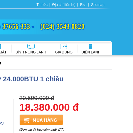
Tin tức
Địa chỉ liên hệ
Rss
Sitemap
) 37656 333 -
(024) 3543 0820
GIẶT
BÌNH NÓNG LẠNH
GIA DỤNG
ĐIỆN LẠNH
t
y 24.000BTU 1 chiều
20.590.000 đ
18.380.000 đ
c)
(Đơn giá đã bao gồm thuế VAT,