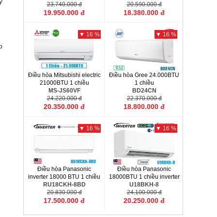
y
23.740.000 đ
20.590.000 đ
19.950.000 đ
18.380.000 đ
▼ 16 %
▼ 16 %
o
Điều hòa Mitsubishi electric
Điều hòa Gree 24.000BTU
21000BTU 1 chiều
1 chiều
MS-JS60VF
BD24CN
24.220.000 đ
22.370.000 đ
20.350.000 đ
18.800.000 đ
▼ 16 %
▼ 16 %
Điều hòa Panasonic
Điều hòa Panasonic
inverter 18000 BTU 1 chiều
18000BTU 1 chiều inverter
RU18CKH-8BD
U18BKH-8
20.830.000 đ
24.100.000 đ
17.500.000 đ
20.250.000 đ