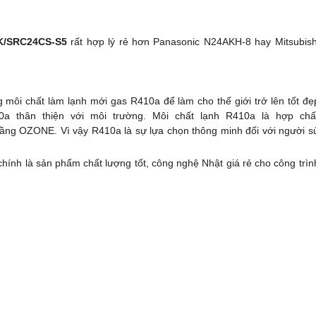
K/SRC24CS-S5
rất hợp lý rẻ hơn Panasonic N24AKH-8 hay Mitsubish
ôi chất làm lạnh mới gas R410a để làm cho thế giới trở lên tốt đẹ
0a thân thiện với môi trường. Môi chất lạnh R410a là hợp chấ
ng OZONE. Vì vậy R410a là sự lựa chọn thông minh đối với người s
hính là sản phẩm chất lượng tốt, công nghệ Nhật giá rẻ cho công trìn