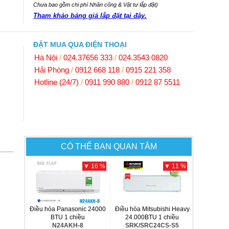
Chưa bao gồm chi phí Nhân công & Vật tư lắp đặt)
Tham khảo bảng giá lắp đặt tại đây.
ĐẶT MUA QUA ĐIỆN THOẠI
Hà Nội
/
024.37656 333
/
024.3543 0820
Hải Phòng
/
0912 668 118
/
0915 221 358
Hotline (24/7)
/
0911 990 880
/
0912 87 5511
CÓ THỂ BẠN QUAN TÂM
▼ 16 %
▼ 11 %
Điều hòa Panasonic 24000
Điều hòa Mitsubishi Heavy
BTU 1 chiều
24.000BTU 1 chiều
N24AKH-8
SRK/SRC24CS-S5