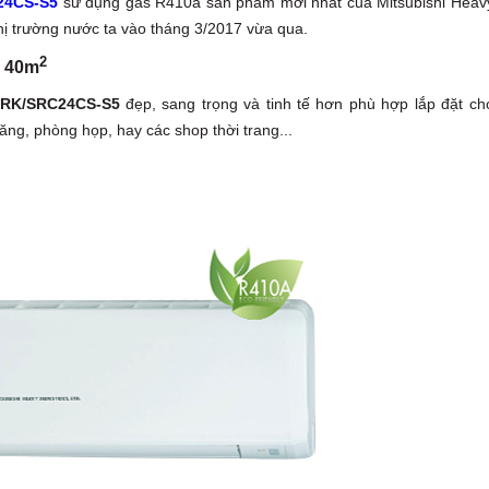
C24CS-S5
sử dụng gas R410a sản phẩm mới nhất của Mitsubishi Heav
hị trường nước ta vào tháng 3/2017 vừa qua.
2
n 40m
RK/SRC24CS-S5
đẹp, sang trọng và tinh tế hơn phù hợp lắp đặt ch
ng, phòng họp, hay các shop thời trang...