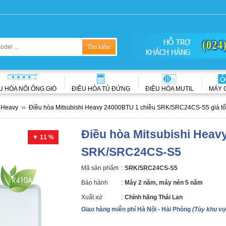
(024
U HÒA NỐI ỐNG GIÓ
ĐIỀU HÒA TỦ ĐỨNG
ĐIỀU HÒA MUTIL
MÁY 
i Heavy
Điều hòa Mitsubishi Heavy 24000BTU 1 chiều SRK/SRC24CS-S5 giá tố
Điều hòa Mitsubishi Heav
▼ 11 %
SRK/SRC24CS-S5
Mã sản phẩm
:
SRK/SRC24CS-S5
Bảo hành
:
Máy 2 năm, máy nén 5 năm
Xuất xứ
:
Chính hãng Thái Lan
Giao hàng miễn phí Hà Nội - Hải Phòng
(Tùy khu vự