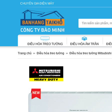
CHUYÊN GIA ĐIỆN MÁY
ĐIỀU HÒA TREO TƯỜNG
ĐIỀU HÒA ÂM TRẦN
ĐIỀ
Trang chủ
Điều hòa treo tường
Điều hòa treo tường Mitsubish