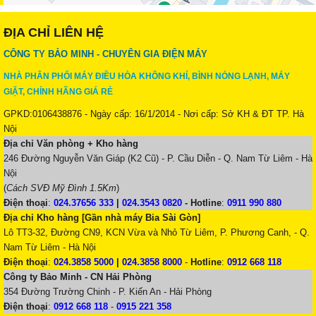
ĐỊA CHỈ LIÊN HỆ
CÔNG TY BẢO MINH - CHUYÊN GIA ĐIỆN MÁY
NHÀ PHÂN PHỐI MÁY ĐIỀU HÒA KHÔNG KHÍ, BÌNH NÓNG LẠNH, MÁY
GIẶT, CHÍNH HÃNG GIÁ RẺ
GPKD:0106438876 - Ngày cấp: 16/1/2014 - Nơi cấp: Sở KH & ĐT TP. Hà
Nội
Địa chỉ Văn phòng + Kho hàng
246 Đường Nguyễn Văn Giáp (K2 Cũ) - P. Cầu Diễn - Q. Nam Từ Liêm - Hà
Nội
(
Cách SVĐ Mỹ Đình 1.5Km
)
Điện thoại
:
024.37656 333
|
024.3543 0820
-
Hotline
:
0911 990 880
Địa chỉ Kho hàng [Gần nhà máy Bia Sài Gòn]
Lô TT3-32, Đường CN9, KCN Vừa và Nhỏ Từ Liêm, P. Phương Canh, - Q.
Nam Từ Liêm - Hà Nội
Điện thoại
:
024.3858 5000
|
024.3858 8000
-
Hotline
:
0912 668 118
Công ty Bảo Minh - CN Hải Phòng
354 Đường Trường Chinh - P. Kiến An - Hải Phòng
Điện thoại
:
0912 668 118
-
0915 221 358