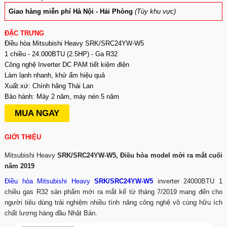
Giao hàng miễn phí Hà Nội - Hải Phòng
(Tùy khu vực)
ĐẶC TRƯNG
Điều hòa Mitsubishi Heavy SRK/SRC24YW-W5
1 chiều - 24.000BTU (2.5HP) - Ga R32
Công nghệ Inverter DC PAM tiết kiệm điện
Làm lạnh nhanh, khử ẩm hiệu quả
Xuất xứ: Chính hãng Thái Lan
Bảo hành: Máy 2 năm, máy nén 5 năm
MUA NGAY
GIỚI THIỆU
Mitsubishi Heavy
SRK/SRC24YW-W5, Điều hòa model mới ra mắt cuối
năm 2019
Điều hòa Mitsubishi Heavy
SRK/SRC24YW-W5
inverter 24000BTU 1
chiều gas R32 sản phẩm mới ra mắt kể từ tháng 7/2019 mang đến cho
người tiêu dùng trải nghiệm nhiều tính năng công nghệ vô cùng hữu ích
chất lượng hàng đầu Nhật Bản.