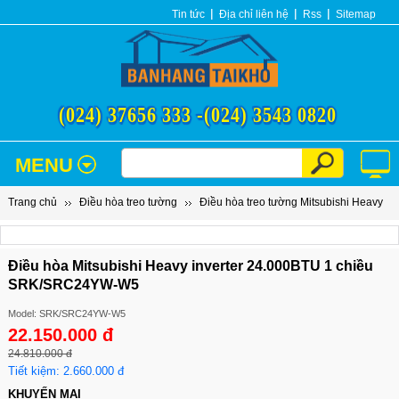
Tin tức
Địa chỉ liên hệ
Rss
Sitemap
(024) 37656 333 -
(024) 3543 0820
MENU
Trang chủ
Điều hòa treo tường
Điều hòa treo tường Mitsubishi Heavy
Điều hòa Mitsubishi Heavy inverter 24.000BTU 1 chiều
SRK/SRC24YW-W5
Model: SRK/SRC24YW-W5
22.150.000 đ
24.810.000 đ
Tiết kiệm: 2.660.000 đ
KHUYẾN MẠI