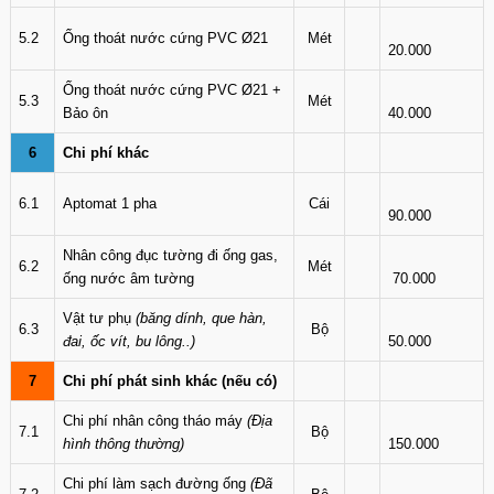
5.2
Ống thoát nước cứng PVC Ø21
Mét
20.000
Ống thoát nước cứng PVC Ø21 +
5.3
Mét
Bảo ôn
40.000
6
Chi phí khác
6.1
Aptomat 1 pha
Cái
90.000
Nhân công đục tường đi ống gas,
6.2
Mét
ống nước âm tường
70.000
Vật tư phụ
(băng dính, que hàn,
6.3
Bộ
đai, ốc vít, bu lông..)
50.000
7
Chi phí phát sinh khác (nếu có)
Chi phí nhân công tháo máy
(Địa
7.1
Bộ
hình thông thường)
150.000
Chi phí làm sạch đường ống
(Đã