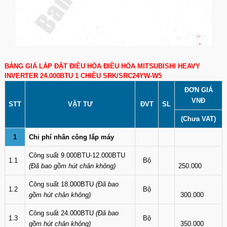
BẢNG GIÁ LẮP ĐẶT ĐIỀU HÒA ĐIỀU HÒA MITSUBISHI HEAVY
INVERTER 24.000BTU 1 CHIỀU SRK/SRC24YW-W5
ĐƠN GIÁ
VNĐ
STT
VẬT TƯ
ĐVT
SL
(Chưa VAT)
1
Chi phí nhân công lắp máy
Công suất 9.000BTU-12.000BTU
1.1
Bộ
(Đã bao gồm hút chân không)
250.000
Công suất 18.000BTU
(Đã bao
1.2
Bộ
gồm hút chân không)
300.000
Công suất 24.000BTU
(Đã bao
1.3
Bộ
gồm hút chân không)
350.000