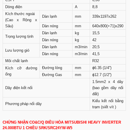
Dòng điện
A
8,8
Kích thước ngoài
Dàn lạnh
mm
339x1197x262
(Cao x Rộng x
Sâu)
Dàn nóng
mm
640x800(+71)x290
Dàn lạnh
kg
15,5
Trọng lượng tịnh
Dàn nóng
kg
42
Dàn lạnh
m3/min
20,5
Lưu lượng gió
Dàn nóng
m3/min
41,5
Môi chất lạnh
R32
Đường lỏng
mm
ɸ6.35 (1/4'')
Kích cỡ đường
ống
Đường Gas
mm
ɸ12.7 (1/2'')
1.5mm2 x 4 dây
Dây điện kết nối
(bao gồm dây nối
đất)
Kiểu kết nối bằng
Phương pháp nối dây
trạm (siết vít )
CHỨNG NHẬN CO&C/Q ĐIỀU HÒA MITSUBISHI HEAVY INVERTER
24.000BTU 1 CHIỀU SRK/SRC24YW-W5