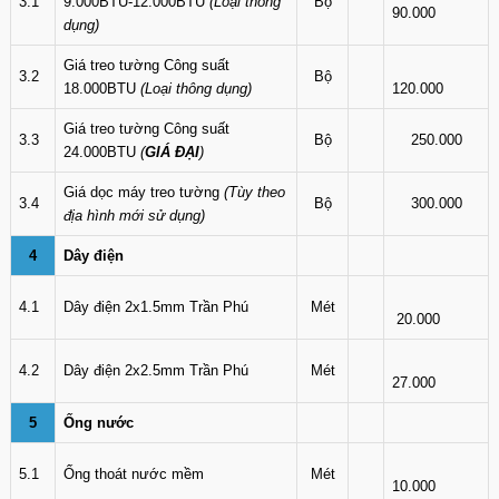
3.1
9.000BTU-12.000BTU
(Loại thông
Bộ
90.000
dụng)
Giá treo tường Công suất
3.2
Bộ
18.000BTU
(Loại thông dụng)
120.000
Giá treo tường Công suất
3.3
Bộ
250.000
24.000BTU
(
GIÁ ĐẠI
)
Giá dọc máy treo tường
(Tùy theo
3.4
Bộ
300.000
địa hình mới sử dụng)
4
Dây điện
4.1
Dây điện 2x1.5mm Trần Phú
Mét
20.000
4.2
Dây điện 2x2.5mm Trần Phú
Mét
27.000
5
Ống nước
5.1
Ống thoát nước mềm
Mét
10.000