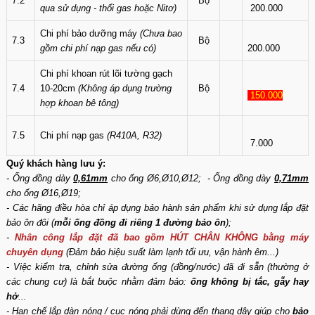
7.2
Bộ
qua sử dụng - thổi gas hoặc Nitơ)
200.000
Chi phí bảo dưỡng máy
(Chưa bao
7.3
Bộ
gồm chi phí nạp gas nếu có)
200.000
Chi phí khoan rút lõi tường gạch
7.4
10-20cm
(Không áp dụng trường
Bộ
150.000
hợp khoan bê tông)
7.5
Chi phí nạp gas
(R410A, R32)
7.000
Quý khách hàng lưu ý:
- Ống đồng dày
0,61mm
cho ống Ø6,Ø10,Ø12; - Ống đồng dày
0,71mm
cho ống Ø16,Ø19;
- Các hãng điều hòa chỉ áp dụng bảo hành sản phẩm khi sử dụng lắp đặt
bảo ôn đôi (
mỗi ống đồng đi riêng 1 đường bảo ôn
);
-
Nhân công lắp đặt đã bao gồm HÚT CHÂN KHÔNG bằng máy
chuyên dụng
(Đảm bảo hiệu suất làm lạnh tối ưu, vận hành êm...)
- Việc kiểm tra, chỉnh sửa đường ống (đồng/nước) đã đi sẵn (thường ở
các chung cư) là bắt buộc nhằm đảm bảo:
ống không bị tắc, gẫy hay
hở
...
- Hạn chế lắp dàn nóng / cục nóng phải dùng đến thang dây giúp cho
bảo