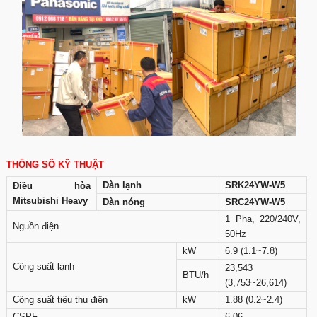
THÔNG SỐ KỸ THUẬT
Dàn lạnh
SRK24YW-W5
Điều hòa
Mitsubishi Heavy
Dàn nóng
SRC24YW-W5
1 Pha, 220/240V,
Nguồn điện
50Hz
kW
6.9 (1.1~7.8)
Công suất lạnh
23,543
BTU/h
(3,753~26,614)
Công suất tiêu thụ điện
kW
1.88 (0.2~2.4)
CSPF
6,06