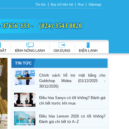
Tin tức
Địa chỉ liên hệ
Rss
Sitemap
) 37656 333 -
(024) 3543 0820
GIẶT
BÌNH NÓNG LẠNH
GIA DỤNG
ĐIỆN LẠNH
TIN TỨC
Chính sách hỗ trợ mặt bằng cho
Goldshop Midea (01/12/2025 -
30/11/2026)
Điều hòa Sanyo có tốt không? Đánh giá
chi tiết trước khi mua
Điều hòa Lenson 2026 có tốt không?
Đánh giá chi tiết từ A–Z