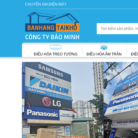
CHUYÊN GIA ĐIỆN MÁY
ĐIỀU HÒA TREO TƯỜNG
ĐIỀU HÒA ÂM TRẦN
ĐIỀ