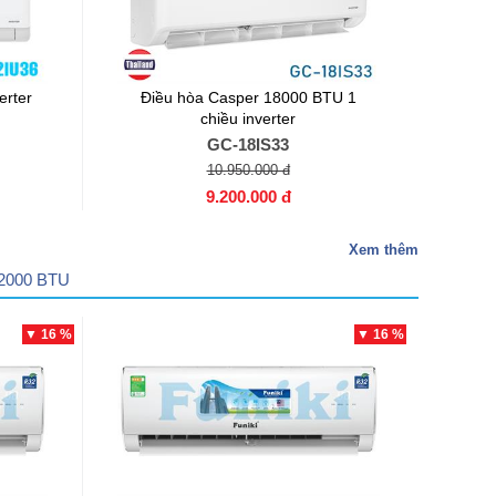
erter
Điều hòa Casper 18000 BTU 1
chiều inverter
GC-18IS33
10.950.000 đ
9.200.000 đ
Xem thêm
12000 BTU
▼ 16 %
▼ 16 %