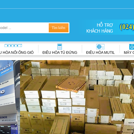
(024
U HÒA NỐI ỐNG GIÓ
ĐIỀU HÒA TỦ ĐỨNG
ĐIỀU HÒA MUTIL
MÁY 