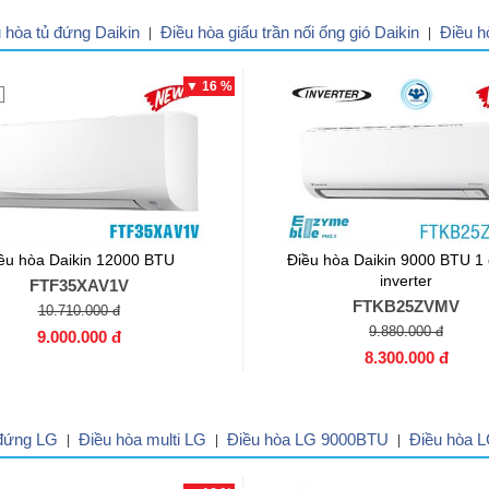
 hòa tủ đứng Daikin
Điều hòa giấu trần nối ống gió Daikin
Điều h
|
|
▼ 16 %
ều hòa Daikin 12000 BTU
Điều hòa Daikin 9000 BTU 1 
inverter
FTF35XAV1V
FTKB25ZVMV
10.710.000 đ
9.880.000 đ
9.000.000 đ
8.300.000 đ
 đứng LG
Điều hòa multi LG
Điều hòa LG 9000BTU
Điều hòa 
|
|
|