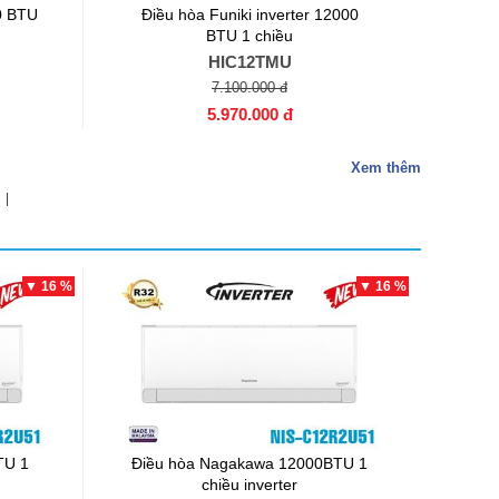
00 BTU
Điều hòa Funiki inverter 12000
BTU 1 chiều
HIC12TMU
7.100.000 đ
5.970.000 đ
Xem thêm
|
▼ 16 %
▼ 16 %
TU 1
Điều hòa Nagakawa 12000BTU 1
chiều inverter