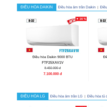
ĐIỀU HÒA DAIKIN
Điều hòa âm trần Daikin
Điều
|
▼ 16 %
Điều hòa Daikin 9000 BTU
Đi
FTF25XAV1V
8.450.000 đ
7.100.000 đ
ĐIỀU HÒA LG
Điều hòa âm trần LG
Điều hòa tủ
|