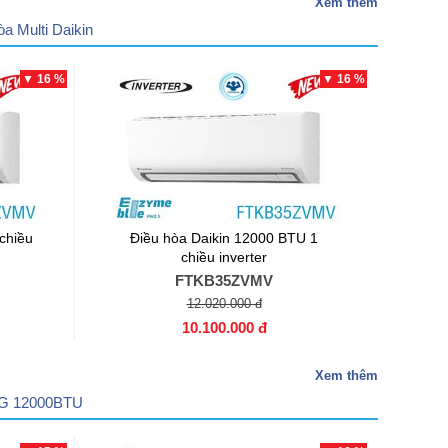
Xem thêm
òa Multi Daikin
▼ 16 %
▼ 16 %
chiều
Điều hòa Daikin 12000 BTU 1
chiều inverter
FTKB35ZVMV
12.020.000 đ
10.100.000 đ
Xem thêm
LG 12000BTU