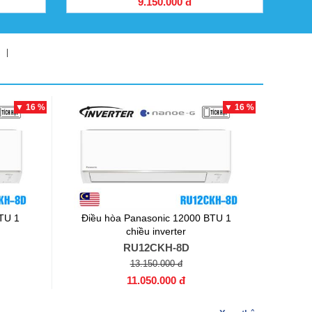
9.150.000 đ
c
|
▼ 16 %
▼ 16 %
TU 1
Điều hòa Panasonic 12000 BTU 1
chiều inverter
RU12CKH-8D
13.150.000 đ
11.050.000 đ