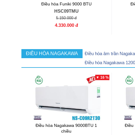
Điều hòa Funiki 9000 BTU
Đi
HSC09TMU
5.150.000 đ
4.330.000 đ
ĐIỀU HÒA NAGAKAWA
Điều hòa âm trần Nagak
Điều hòa Nagakawa 120
▼ 16 %
Điều hòa Nagakawa 9000BTU 1
Điều
chiều