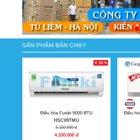
SẢN PHẨM BÁN CHẠY
▼ 16 %
Điều hòa Funiki 9000 BTU
Điều hò
HSC09TMU
5.150.000 đ
4.330.000 đ