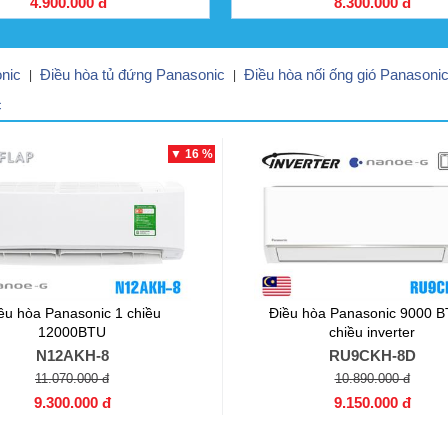
4.900.000 đ
8.300.000 đ
nic
Điều hòa tủ đứng Panasonic
Điều hòa nối ống gió Panasoni
|
|
c
▼ 16 %
ều hòa Panasonic 1 chiều
Điều hòa Panasonic 9000 B
12000BTU
chiều inverter
N12AKH-8
RU9CKH-8D
11.070.000 đ
10.890.000 đ
9.300.000 đ
9.150.000 đ