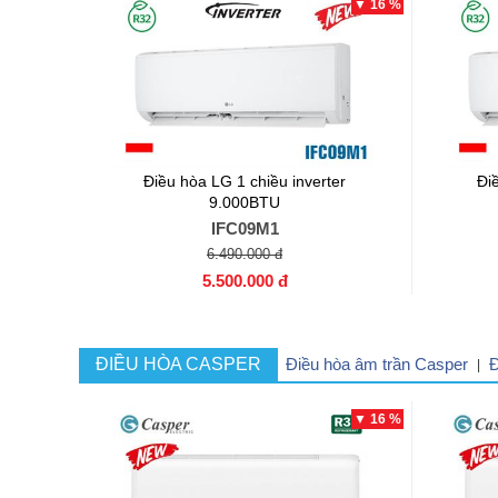
▼ 16 %
Điều hòa LG 1 chiều inverter
Đi
9.000BTU
IFC09M1
6.490.000 đ
5.500.000 đ
ĐIỀU HÒA CASPER
Điều hòa âm trần Casper
Đ
|
▼ 16 %