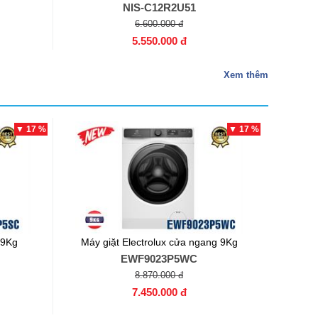
NIS-C12R2U51
6.600.000 đ
5.550.000 đ
Xem thêm
▼ 17 %
▼ 17 %
 9Kg
Máy giặt Electrolux cửa ngang 9Kg
EWF9023P5WC
8.870.000 đ
7.450.000 đ