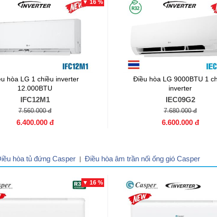
▼ 16 %
ều hòa LG 1 chiều inverter
Điều hòa LG 9000BTU 1 ch
12.000BTU
inverter
IFC12M1
IEC09G2
7.560.000 đ
7.680.000 đ
6.400.000 đ
6.600.000 đ
iều hòa tủ đứng Casper
Điều hòa âm trần nối ống gió Casper
|
▼ 16 %