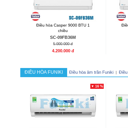
Điều hòa Casper 9000 BTU 1
Điề
chiều
SC-09FB36M
5.000.000 đ
4.200.000 đ
ĐIỀU HÒA FUNIKI
Điều hòa âm trần Funiki
Điều
|
▼ 16 %