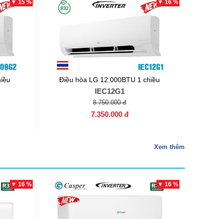
▼ 15 %
▼ 16 %
iều
Điều hòa LG 12.000BTU 1 chiều
IEC12G1
8.750.000 đ
7.350.000 đ
Xem thêm
▼ 16 %
▼ 16 %