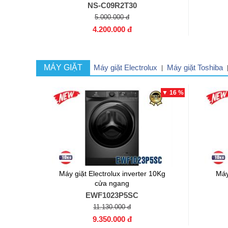
NS-C09R2T30
5.000.000 đ
4.200.000 đ
MÁY GIẶT
Máy giặt Electrolux
Máy giặt Toshiba
|
▼ 16 %
Máy giặt Electrolux inverter 10Kg
Máy
cửa ngang
EWF1023P5SC
11.130.000 đ
9.350.000 đ