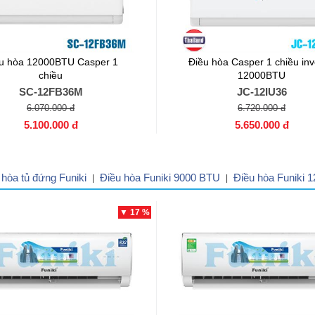
u hòa 12000BTU Casper 1
Điều hòa Casper 1 chiều inv
chiều
12000BTU
SC-12FB36M
JC-12IU36
6.070.000 đ
6.720.000 đ
5.100.000 đ
5.650.000 đ
 hòa tủ đứng Funiki
Điều hòa Funiki 9000 BTU
Điều hòa Funiki 
|
|
▼ 17 %