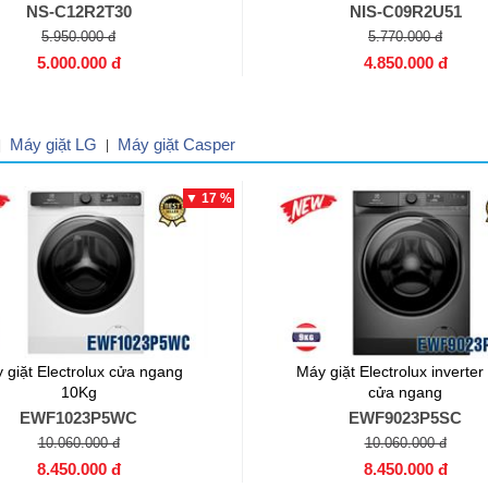
NS-C12R2T30
NIS-C09R2U51
5.950.000 đ
5.770.000 đ
5.000.000 đ
4.850.000 đ
Máy giặt LG
Máy giặt Casper
|
|
▼ 17 %
 giặt Electrolux cửa ngang
Máy giặt Electrolux inverter
10Kg
cửa ngang
EWF1023P5WC
EWF9023P5SC
10.060.000 đ
10.060.000 đ
8.450.000 đ
8.450.000 đ