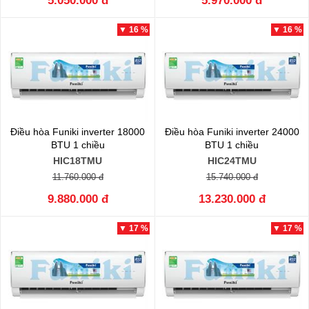
5.050.000 đ
5.970.000 đ
▼ 16 %
▼ 16 %
Điều hòa Funiki inverter 18000
Điều hòa Funiki inverter 24000
BTU 1 chiều
BTU 1 chiều
HIC18TMU
HIC24TMU
11.760.000 đ
15.740.000 đ
9.880.000 đ
13.230.000 đ
▼ 17 %
▼ 17 %