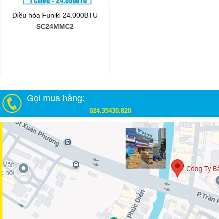
Điều hòa Funiki 24.000BTU
SC24MMC2
Gọi mua hàng:
024.35430.820