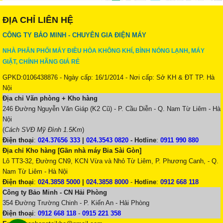
ĐỊA CHỈ LIÊN HỆ
CÔNG TY BẢO MINH - CHUYÊN GIA ĐIỆN MÁY
NHÀ PHÂN PHỐI MÁY ĐIỀU HÒA KHÔNG KHÍ, BÌNH NÓNG LẠNH, MÁY
GIẶT, CHÍNH HÃNG GIÁ RẺ
GPKD:0106438876 - Ngày cấp: 16/1/2014 - Nơi cấp: Sở KH & ĐT TP. Hà
Nội
Địa chỉ Văn phòng + Kho hàng
246 Đường Nguyễn Văn Giáp (K2 Cũ) - P. Cầu Diễn - Q. Nam Từ Liêm - Hà
Nội
(
Cách SVĐ Mỹ Đình 1.5Km
)
Điện thoại
:
024.37656 333
|
024.3543 0820
-
Hotline
:
0911 990 880
Địa chỉ Kho hàng [Gần nhà máy Bia Sài Gòn]
Lô TT3-32, Đường CN9, KCN Vừa và Nhỏ Từ Liêm, P. Phương Canh, - Q.
Nam Từ Liêm - Hà Nội
Điện thoại
:
024.3858 5000
|
024.3858 8000
-
Hotline
:
0912 668 118
Công ty Bảo Minh - CN Hải Phòng
354 Đường Trường Chinh - P. Kiến An - Hải Phòng
Điện thoại
:
0912 668 118
-
0915 221 358