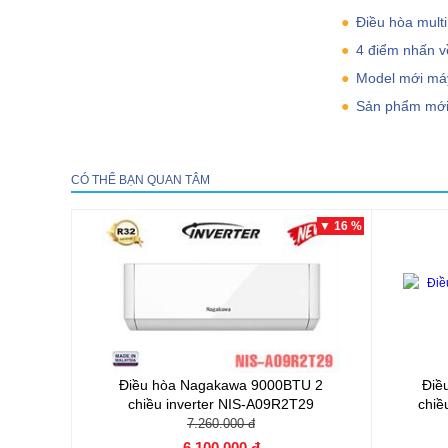
Điều hòa mult
4 điểm nhấn v
Model mới máy
Sản phẩm mới
CÓ THỂ BẠN QUAN TÂM
▼ 16 %
Điều hòa Nagakawa 9000BTU 2
Điề
chiều inverter NIS-A09R2T29
chi
7.260.000 đ
6.100.000 đ