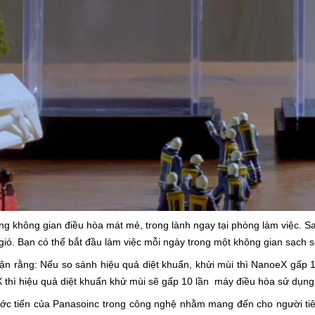
g không gian điều hòa mát mẻ, trong lành ngay tại phòng làm việc. Sa
ió. Bạn có thể bắt đầu làm việc mỗi ngày trong một không gian sạch sẽ
uận rằng: Nếu so sánh hiệu quả diệt khuẩn, khửi mùi thì NanoeX gấp
 thì hiệu quả diệt khuẩn khử mùi sẽ gấp 10 lần máy điều hòa sử dụn
ớc tiến của Panasoinc trong công nghệ nhằm mang đến cho người tiê