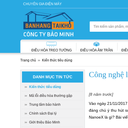
CHUYÊN GIA ĐIỆN MÁY
ĐIỀU HÒA TREO TƯỜNG
ĐIỀU HÒA ÂM TRẦN
ĐIỀ
Trang chủ
Kiến thức tiêu dùng
Công nghệ 
DANH MỤC TIN TỨC
Kiến thức tiêu dùng
[8 năm trước]
Mã lỗi điều hòa thường gặp
Vào ngày 21/11/2017 
Trung tâm bảo hành
đáng chú ý thu hút 
Chính sách Đại lý
NanoeX là gì? Bài viế
Giới thiệu Bảo Minh