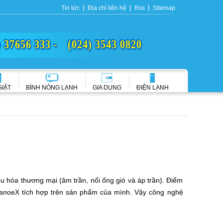
Tin tức
Địa chỉ liên hệ
Rss
Sitemap
) 37656 333 -
(024) 3543 0820
GIẶT
BÌNH NÓNG LẠNH
GIA DỤNG
ĐIỆN LẠNH
hòa thương mại (âm trần, nối ống gió và áp trần). Điểm
NanoeX tích hợp trên sản phẩm của mình. Vậy công nghệ