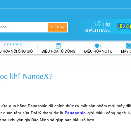
(024
U HÒA NỐI ỐNG GIÓ
ĐIỀU HÒA TỦ ĐỨNG
ĐIỀU HÒA MUTIL
MÁY 
lọc khí NanoeX?
vừa qua hãng Panasonic đã chính thức ra mắt sản phẩm mới máy điều 
sự quan tâm của Đại lý tham dự là
Panasonic
giới thiệu công nghệ 
t sau chuyên gia Bảo Minh sẽ giúp bạn hiểu rõ hơn.