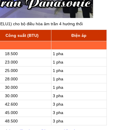
ELU1) cho bộ điều hòa âm trần 4 hướng thổi
Công suất (BTU)
Điện áp
8.500
1 pha
3.000
1 pha
5.000
1 pha
8.000
1 pha
0.000
1 pha
0.000
3 pha
2.600
3 pha
5.000
3 pha
8.500
3 pha