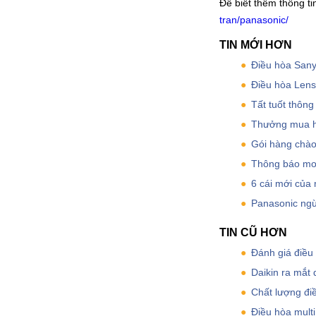
Để biết thêm thông ti
tran/panasonic/
TIN MỚI HƠN
Điều hòa Sanyo
Điều hòa Lenso
Tất tuốt thông
Thưởng mua h
Gói hàng chào
Thông báo mod
6 cái mới của
Panasonic ngừ
TIN CŨ HƠN
Đánh giá điều 
Daikin ra mắt 
Chất lượng đi
Điều hòa multi