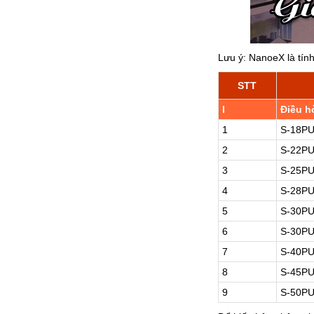
Lưu ý: NanoeX là tín
STT
I
Điều h
1
S-18P
2
S-22P
3
S-25P
4
S-28P
5
S-30P
6
S-30P
7
S-40P
8
S-45P
9
S-50P