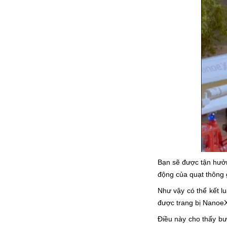
Bạn sẽ được tận hưởn
động của quạt thông g
Như vậy có thể kết l
được trang bị NanoeX
Điều này cho thấy bư