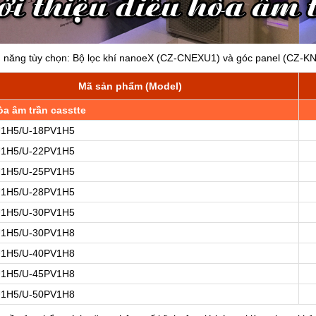
h năng tùy chọn: Bộ lọc khí nanoeX (CZ-CNEXU1) và góc panel (CZ-KN
Mã sản phẩm (Model)
òa âm trần casstte
U1H5/U-18PV1H5
1
U1H5/U-22PV1H5
2
U1H5/U-25PV1H5
2
U1H5/U-28PV1H5
2
U1H5/U-30PV1H5
3
U1H5/U-30PV1H8
3
U1H5/U-40PV1H8
4
U1H5/U-45PV1H8
4
U1H5/U-50PV1H8
4