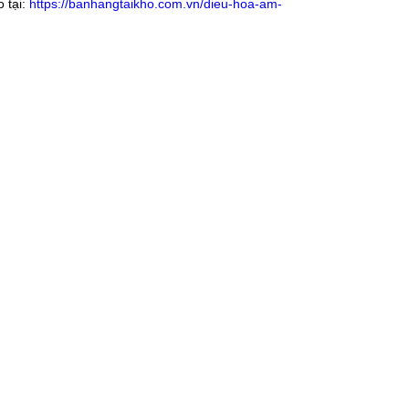
 tại:
https://banhangtaikho.com.vn/dieu-hoa-am-