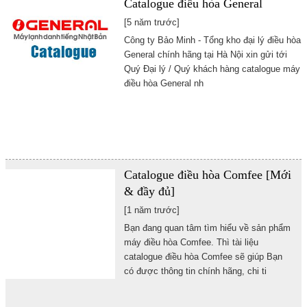
Catalogue điều hòa General
[5 năm trước]
Công ty Bảo Minh - Tổng kho đại lý điều hòa
General chính hãng tại Hà Nội xin gửi tới
Quý Đại lý / Quý khách hàng catalogue máy
điều hòa General nh
Catalogue điều hòa Comfee [Mới
& đầy đủ]
[1 năm trước]
B
ạn
đang quan t
âm t
ìm hi
ểu v
ề s
ản ph
ẩm
m
áy
đi
ều h
òa C
omfee. Th
ì t
ài li
ệu
catalogue
đi
ều h
òa C
omfee s
ẽ gi
úp B
ạn
c
ó
đ
ư
ợc th
ông tin ch
ính h
ãng, chi ti