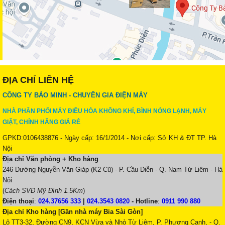
ĐỊA CHỈ LIÊN HỆ
CÔNG TY BẢO MINH - CHUYÊN GIA ĐIỆN MÁY
NHÀ PHÂN PHỐI MÁY ĐIỀU HÒA KHÔNG KHÍ, BÌNH NÓNG LẠNH, MÁY
GIẶT, CHÍNH HÃNG GIÁ RẺ
GPKD:0106438876 - Ngày cấp: 16/1/2014 - Nơi cấp: Sở KH & ĐT TP. Hà
Nội
Địa chỉ Văn phòng + Kho hàng
246 Đường Nguyễn Văn Giáp (K2 Cũ) - P. Cầu Diễn - Q. Nam Từ Liêm - Hà
Nội
(
Cách SVĐ Mỹ Đình 1.5Km
)
Điện thoại
:
024.37656 333
|
024.3543 0820
-
Hotline
:
0911 990 880
Địa chỉ Kho hàng [Gần nhà máy Bia Sài Gòn]
Lô TT3-32, Đường CN9, KCN Vừa và Nhỏ Từ Liêm, P. Phương Canh, - Q.