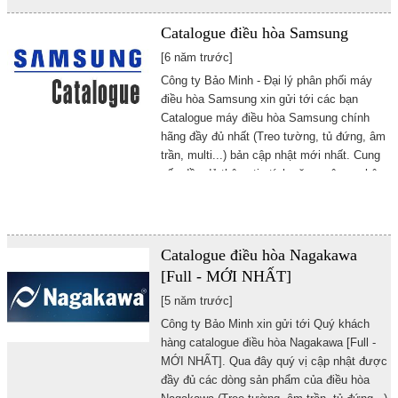
Catalogue điều hòa Samsung
[6 năm trước]
Công ty Bảo Minh - Đại lý phân phối máy
điều hòa Samsung xin gửi tới các bạn
Catalogue máy điều hòa Samsung chính
hãng đầy đủ nhất (Treo tường, tủ đứng, âm
trần, multi...) bản cập nhật mới nhất. Cung
cấp đầy đủ thông tin tính năng, công nghệ
và thông số kỹ thuật sản phẩm giúp bạn
hiểu rõ hơn về sản phẩm này
Catalogue điều hòa Nagakawa
[Full - MỚI NHẤT]
[5 năm trước]
Công ty Bảo Minh xin gửi tới Quý khách
hàng catalogue điều hòa Nagakawa [Full -
MỚI NHẤT]. Qua đây quý vị cập nhật được
đầy đủ các dòng sản phẩm của điều hòa