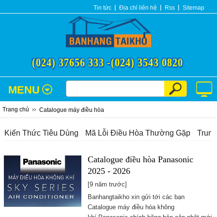
Tin tức
Địa chỉ liên hệ
Rss
Sitemap
(024) 37656 333 -
(024) 3543 0820
MENU
Trang chủ
Catalogue máy điều hòa
Kiến Thức Tiêu Dùng
Mã Lỗi Điều Hòa Thường Gặp
Trun
Catalogue điều hòa Panasonic
2025 - 2026
[9 năm trước]
Banhangtaikho xin gửi tới các bạn
Catalogue máy điều hòa không