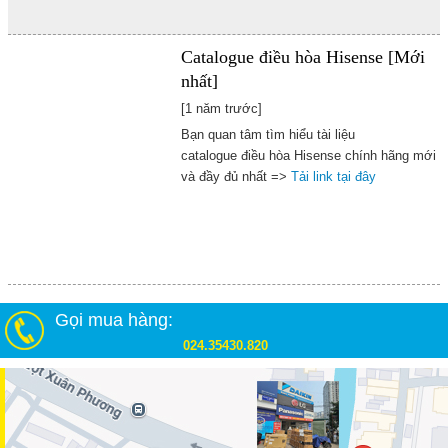
Catalogue điều hòa Hisense [Mới
nhất]
[1 năm trước]
B
ạn quan t
âm t
ìm hi
ểu t
ài li
ệu
catalogue
đi
ều h
òa H
isense ch
ính h
ãng m
ới
v
à
đ
ầy
đ
ủ nh
ất =>
Tải link tại đây
Gọi mua hàng:
024.35430.820