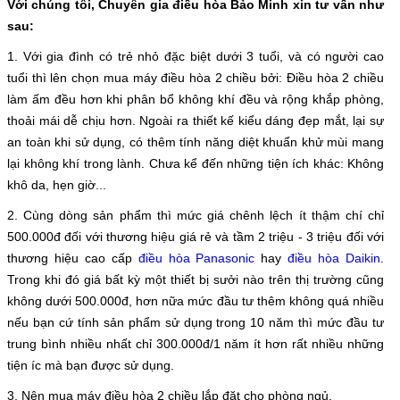
Với chúng tôi, Chuyên gia điều hòa Bảo Minh xin tư vấn như
sau:
1. Với gia đình có trẻ nhỏ đặc biệt dưới 3 tuổi, và có người cao
tuổi thì lên chọn mua máy điều hòa 2 chiều bởi: Điều hòa 2 chiều
làm ấm đều hơn khi phân bổ không khí đều và rộng khắp phòng,
thoải mái dễ chịu hơn. Ngoài ra thiết kế kiểu dáng đẹp mắt, lại sự
an toàn khi sử dụng, có thêm tính năng diệt khuẩn khử mùi mang
lại không khí trong lành. Chưa kể đến những tiện ích khác: Không
khô da, hẹn giờ...
2. Cùng dòng sản phẩm thì mức giá chênh lệch ít thậm chí chỉ
500.000đ đối với thương hiệu giá rẻ và tầm 2 triệu - 3 triệu đối với
thương hiệu cao cấp
điều hòa Panasonic
hay
điều hòa Daikin
.
Trong khi đó giá bất kỳ một thiết bị sưởi nào trên thị trường cũng
không dưới 500.000đ, hơn nữa mức đầu tư thêm không quá nhiều
nếu bạn cứ tính sản phẩm sử dụng trong 10 năm thì mức đầu tư
trung bình nhiều nhất chỉ 300.000đ/1 năm ít hơn rất nhiều những
tiện íc mà bạn được sử dụng.
3. Nên mua máy điều hòa 2 chiều lắp đặt cho phòng ngủ.