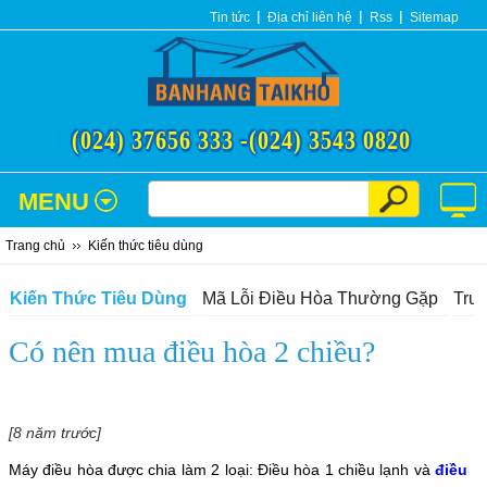
Tin tức
Địa chỉ liên hệ
Rss
Sitemap
(024) 37656 333 -
(024) 3543 0820
MENU
Trang chủ
Kiến thức tiêu dùng
Kiến Thức Tiêu Dùng
Mã Lỗi Điều Hòa Thường Gặp
Tru
Có nên mua điều hòa 2 chiều?
[8 năm trước]
Máy điều hòa được chia làm 2 loại: Điều hòa 1 chiều lạnh và
điều