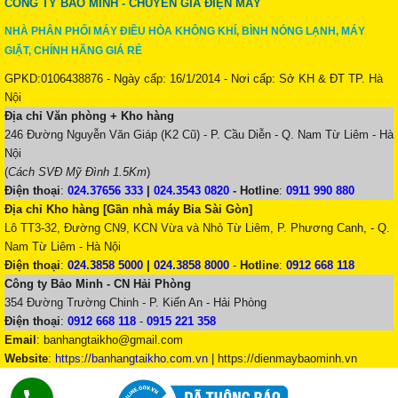
CÔNG TY BẢO MINH - CHUYÊN GIA ĐIỆN MÁY
NHÀ PHÂN PHỐI MÁY ĐIỀU HÒA KHÔNG KHÍ, BÌNH NÓNG LẠNH, MÁY
GIẶT, CHÍNH HÃNG GIÁ RẺ
GPKD:0106438876 - Ngày cấp: 16/1/2014 - Nơi cấp: Sở KH & ĐT TP. Hà
Nội
Địa chỉ Văn phòng + Kho hàng
246 Đường Nguyễn Văn Giáp (K2 Cũ) - P. Cầu Diễn - Q. Nam Từ Liêm - Hà
Nội
(
Cách SVĐ Mỹ Đình 1.5Km
)
Điện thoại
:
024.37656 333
|
024.3543 0820
-
Hotline
:
0911 990 880
Địa chỉ Kho hàng [Gần nhà máy Bia Sài Gòn]
Lô TT3-32, Đường CN9, KCN Vừa và Nhỏ Từ Liêm, P. Phương Canh, - Q.
Nam Từ Liêm - Hà Nội
Điện thoại
:
024.3858 5000
|
024.3858 8000
-
Hotline
:
0912 668 118
Công ty Bảo Minh - CN Hải Phòng
354 Đường Trường Chinh - P. Kiến An - Hải Phòng
Điện thoại
:
0912 668 118
-
0915 221 358
Email
:
banhangtaikho@gmail.com
Website
:
https://banhangtaikho.com.vn
| https://dienmaybaominh.vn