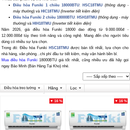
Điều hòa Funiki 1 chiều 18000BTU
:
HSC18TMU
(thông dụng -
máy thường
)
và
HIC18TMU
(Inverter tiết kiệm điện)
Điều hòa Funiki 2 chiều 18000BTU
:
HSH18TMU
(thông dụng - máy
thường)
và
HIH18TMU
(Inverter tiết kiệm điện)
Năm 2026, giá điều hòa Funiki 18000 dao động từ 9.000.000đ -
12.000.000đ tùy theo tính năng và công nghệ. Mang đến cho người tiêu
dùng có nhiều sự lựa chọn.
Trong đó: Điều hòa Funiki
HSC18TMU
được bán tốt nhất, lựa chọn cho
nhà hàng, văn phòng...chi phí đầu tư tiết kiệm, máy vận hành bền bỉ.
Mua điều hòa Funiki
18000BTU giá tốt nhất, cũng nhiều ưu đãi hãy gọi
ngay Bảo Minh (Bán Hàng Tại Kho) nhé.
Hãng
Lọc
Điều hòa treo tường
▼ 16 %
▼ 16 %