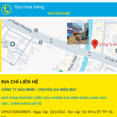
Gọi mua hàng:
024.35430.820
ĐỊA CHỈ LIÊN HỆ
CÔNG TY BẢO MINH - CHUYÊN GIA ĐIỆN MÁY
NHÀ PHÂN PHỐI MÁY ĐIỀU HÒA KHÔNG KHÍ, BÌNH NÓNG LẠNH, MÁY
GIẶT, CHÍNH HÃNG GIÁ RẺ
GPKD:0106438876 - Ngày cấp: 16/1/2014 - Nơi cấp: Sở KH & ĐT TP. Hà