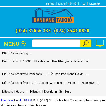
Tin tức
Địa chỉ liên hệ
Rss
Sitemap
(024) 37656 333 -
(024) 3543 0820
MENU
Điều hòa treo tường
Điều hòa Funiki 18000BTU - Máy lạnh Hòa Phát giá rẻ chỉ từ 9 Triệu
Điều hòa treo tường Panasonic
Điều hòa treo tường Daikin
Điều hòa treo tường LG
Casper
Funiki
Midea
Nagakawa
Mitsubishi Heavy
Mitsubishi Electric
Sumikura
Điều hòa Funiki 18000
BTU (2HP) được chia làm 2 loại sản phẩm bao gồm
4 mẫu sản phẩm cụ thể như sau: