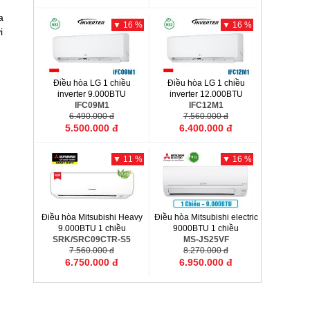
a
▼ 16 %
▼ 16 %
i
Điều hòa LG 1 chiều
Điều hòa LG 1 chiều
inverter 9.000BTU
inverter 12.000BTU
IFC09M1
IFC12M1
6.490.000 đ
7.560.000 đ
5.500.000 đ
6.400.000 đ
▼ 11 %
▼ 16 %
Điều hòa Mitsubishi Heavy
Điều hòa Mitsubishi electric
9.000BTU 1 chiều
9000BTU 1 chiều
SRK/SRC09CTR-S5
MS-JS25VF
7.560.000 đ
8.270.000 đ
6.750.000 đ
6.950.000 đ