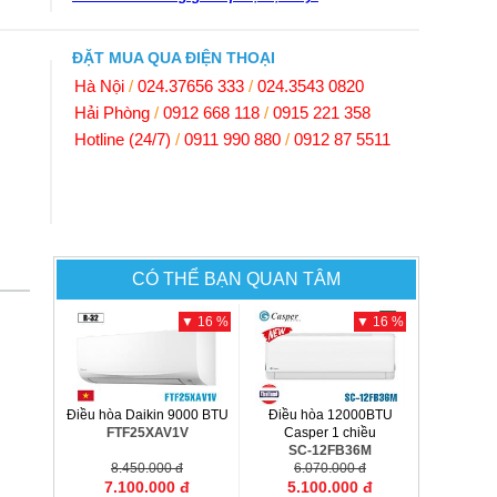
ĐẶT MUA QUA ĐIỆN THOẠI
Hà Nội
/
024.37656 333
/
024.3543 0820
Hải Phòng
/
0912 668 118
/
0915 221 358
Hotline (24/7)
/
0911 990 880
/
0912 87 5511
CÓ THỂ BẠN QUAN TÂM
▼ 16 %
▼ 16 %
Điều hòa Daikin 9000 BTU
Điều hòa 12000BTU
FTF25XAV1V
Casper 1 chiều
SC-12FB36M
8.450.000 đ
6.070.000 đ
7.100.000 đ
5.100.000 đ