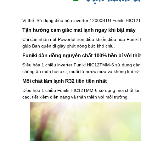
Vì thế: Sử dụng điều hòa inverter 12000BTU Funiki HIC12T
Tận hưởng cảm giác mát lạnh ngay khi bật máy
Chỉ cần nhấn nút Powerful trên điều khiển điều hòa Funiki
giúp Bạn quên đi giây phút nóng bức khó chịu.
Funiki dàn đồng nguyên chất 100% bền bỉ với thờ
Điều hòa 1 chiều inverter Funiki HIC12TMM-6 sử dụng dàn
chống ăn mòn bởi axit, muối từ nước mưa và không khí => L
Môi chất làm lạnh R32 tiên tiến nhất
Điều hòa 1 chiều Funiki HIC12TMM-6 sử dụng môi chất làm l
cao, tiết kiệm điện năng và thân thiện với môi trường.