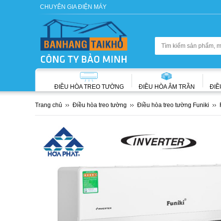
CHUYÊN GIA ĐIỆN MÁY
ĐIỀU HÒA TREO TƯỜNG
ĐIỀU HÒA ÂM TRẦN
ĐIỀ
Trang chủ
Điều hòa treo tường
Điều hòa treo tường Funiki