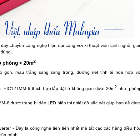
 dây chuyền công nghệ hiện đại cộng với kĩ thuật viên lành nghề, già
 dùng.
2
ho phòng < 20m
 gọn, màu trắng sáng sang trọng, đường nét tinh tế hòa hợp vớ
2
ter HIC12TMM-6 thích hợp lắp đặt ở không gian dưới 20m
như: phòn
6 được trang bị đèn LED hiển thị nhiệt độ sắc nét giúp bạn dễ dàn
rter - Đây là công nghệ tiên tiến nhất mà tất các các hãng điều hò
của mình.