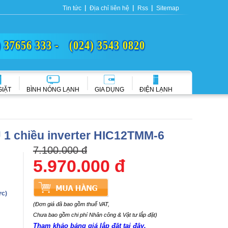
Tin tức
Địa chỉ liên hệ
Rss
Sitemap
) 37656 333 -
(024) 3543 0820
GIẶT
BÌNH NÓNG LẠNH
GIA DỤNG
ĐIỆN LẠNH
 1 chiều inverter HIC12TMM-6
7.100.000 đ
5.970.000 đ
ực)
(Đơn giá đã bao gồm thuế VAT,
Chưa bao gồm chi phí Nhân công & Vật tư lắp đặt)
Tham khảo bảng giá lắp đặt tại đây.