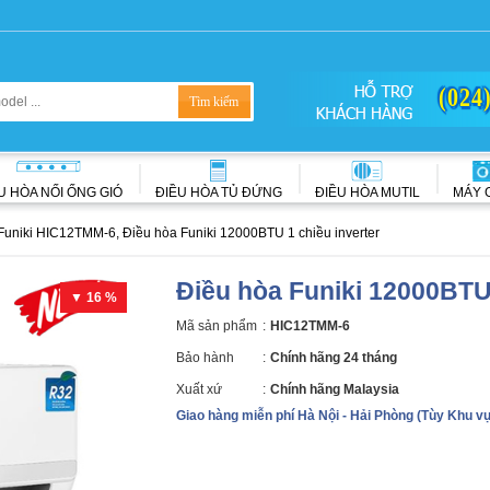
(024
U HÒA NỐI ỐNG GIÓ
ĐIỀU HÒA TỦ ĐỨNG
ĐIỀU HÒA MUTIL
MÁY 
Funiki HIC12TMM-6, Điều hòa Funiki 12000BTU 1 chiều inverter
Điều hòa Funiki 12000BTU
▼ 16 %
Mã sản phẩm
:
HIC12TMM-6
Bảo hành
:
Chính hãng 24 tháng
Xuất xứ
:
Chính hãng Malaysia
Giao hàng miễn phí Hà Nội - Hải Phòng (Tùy Khu v