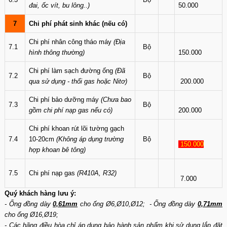
đai, ốc vít, bu lông..)
50.000
7
Chi phí phát sinh khác (nếu có)
Chi phí nhân công tháo máy
(Địa
7.1
Bộ
hình thông thường)
150.000
Chi phí làm sạch đường ống
(Đã
7.2
Bộ
qua sử dụng - thổi gas hoặc Nitơ)
200.000
Chi phí bảo dưỡng máy
(Chưa bao
7.3
Bộ
gồm chi phí nạp gas nếu có)
200.000
Chi phí khoan rút lõi tường gạch
7.4
10-20cm
(Không áp dụng trường
Bộ
150.000
hợp khoan bê tông)
7.5
Chi phí nạp gas
(R410A, R32)
7.000
Quý khách hàng lưu ý:
- Ống đồng dày
0,61mm
cho ống Ø6,Ø10,Ø12; - Ống đồng dày
0,71mm
cho ống Ø16,Ø19;
- Các hãng điều hòa chỉ áp dụng bảo hành sản phẩm khi sử dụng lắp đặt