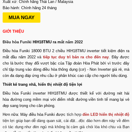
Xuất xứ: Chính hãng Thái Lan / Malaysia
Bảo hành: Chính hãng 24 tháng
MUA NGAY
GIỚI THIỆU
Điều hòa Funiki
HIH18TMU ra m
ắt năm 2022
Điều hòa Funiki 18000 BTU 2 chiều HIH18TMU
inverter tiết kiệm điện ra
mắt đầu năm 2022 và
tiếp tục duy trì bán ra cho đến nay
. Đây được
cho là bước thay đổi vượt bậc của Tập đoàn Hòa Phát bởi vì trước đây
chỉ tập trung vào dòng
điều hòa
thông dụng (cơ) - Non Inverter giá rẻ, mà
còn đa dạng đáp ứng nhu cầu ở phân khúc cao cấp cho người tiêu dùng.
Thiết kế trang nhã, hiển thị nhiệt độ tiện lợi
Điều hòa Funiki inverter HIH18
TMU được thiết kế với đường nét hài
hòa đường cong mềm mại với điểm nhất đường viền tinh tế mang lại vẻ
đẹp sang trọng cho căn phòng.
Hơn nữa: Máy
điều hòa Funiki
được tíc
h hợp
đèn LED hiển thị nhiệt độ
tiện lợi giúp bạn dễ dàng quan sát, cài đặt...độc đáo hơn đèn này về đêm
có tác dụng như đèn ngủ mà không bị cảm giá chói lóa khó chịu và Bạn