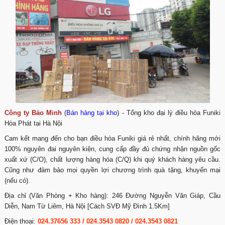
Công ty Bảo Minh
(
Bán hàng tại kho
) - Tổng kho đại lý điều hòa Funiki
Hòa Phát tại Hà Nội
Cam kết mang đến cho bạn điều hòa Funiki giá rẻ nhất, chính hãng mới
100% nguyên đai nguyên kiện, cung cấp đầy đủ chứng nhận nguồn gốc
xuất xứ (C/O), chất lượng hàng hóa (C/Q) khi quý khách hàng yêu cầu.
Cũng như đảm bảo mọi quyền lợi chương trình quà tặng, khuyến mại
(nếu có).
Địa chỉ (Văn Phòng + Kho hàng): 246 Đường Nguyễn Văn Giáp, Cầu
Diễn, Nam Từ Liêm, Hà Nội [Cách SVĐ Mỹ Đình 1.5Km]
Điện thoại:
024.37656 333
/
024.3543 0820
/
024.3543 0821