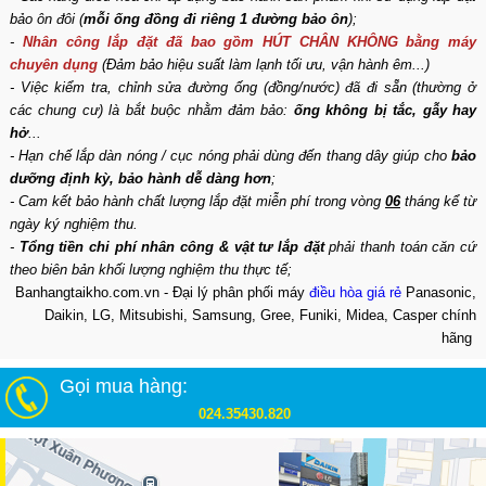
bảo ôn đôi (
mỗi ống đồng đi riêng 1 đường bảo ôn
);
-
Nhân công lắp đặt đã bao gồm HÚT CHÂN KHÔNG bằng máy
chuyên dụng
(Đảm bảo hiệu suất làm lạnh tối ưu, vận hành êm...)
- Việc kiểm tra, chỉnh sửa đường ống (đồng/nước) đã đi sẵn (thường ở
các chung cư) là bắt buộc nhằm đảm bảo:
ống không bị tắc, gẫy hay
hở
...
- Hạn chế lắp dàn nóng / cục nóng phải dùng đến thang dây giúp cho
bảo
dưỡng định kỳ, bảo hành dễ dàng hơn
;
- Cam kết bảo hành chất lượng lắp đặt miễn phí trong vòng
06
tháng kể từ
ngày ký nghiệm thu.
-
Tổng tiền chi phí nhân công & vật tư lắp đặt
phải thanh toán căn cứ
theo biên bản khối lượng nghiệm thu thực tế;
Banhangtaikho.com.vn - Đại lý phân phối máy
điều hòa giá rẻ
Panasonic,
Daikin, LG, Mitsubishi, Samsung, Gree, Funiki, Midea, Casper chính
hãng
Gọi mua hàng:
024.35430.820