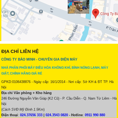
ĐỊA CHỈ LIÊN HỆ
CÔNG TY BẢO MINH - CHUYÊN GIA ĐIỆN MÁY
NHÀ PHÂN PHỐI MÁY ĐIỀU HÒA KHÔNG KHÍ, BÌNH NÓNG LẠNH, MÁY
GIẶT, CHÍNH HÃNG GIÁ RẺ
GPKD:0106438876 - Ngày cấp: 16/1/2014 - Nơi cấp: Sở KH & ĐT TP. Hà
Nội
Địa chỉ Văn phòng + Kho hàng
246 Đường Nguyễn Văn Giáp (K2 Cũ) - P. Cầu Diễn - Q. Nam Từ Liêm - Hà
Nội
(
Cách SVĐ Mỹ Đình 1.5Km
)
Điện thoại
:
024.37656 333
|
024.3543 0820
-
Hotline
:
0911 990 880