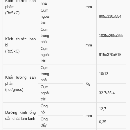
Kích thước sản
nhà
phẩm
mm
Cụm
(RxSxC)
ngoài
805x330x554
trời
Cụm
trong
1035x295x385
Kích thước bao
nhà
bì
mm
Cụm
(RxSxC)
ngoài
915x370x615
trời
Cụm
trong
10/13
Khối lượng sản
nhà
phẩm
Kg
Cụm
(net/gross)
ngoài
32.7/35.4
trời
Ống
12,7
hồi
Đường kính ống
mm
dẫn chất làm lạnh
Ống
6,35
đẩy