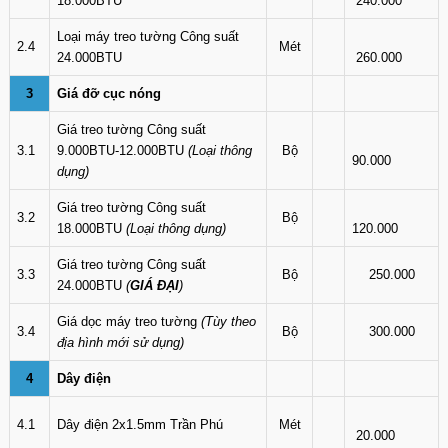
18.000BTU
240.000
Loại máy treo tường Công suất
2.4
Mét
24.000BTU
260.000
3
Giá đỡ cục nóng
Giá treo tường Công suất
3.1
9.000BTU-12.000BTU
(Loại thông
Bộ
90.000
dụng)
Giá treo tường Công suất
3.2
Bộ
18.000BTU
(Loại thông dụng)
120.000
Giá treo tường Công suất
3.3
Bộ
250.000
24.000BTU
(
GIÁ ĐẠI
)
Giá dọc máy treo tường
(Tùy theo
3.4
Bộ
300.000
địa hình mới sử dụng)
4
Dây điện
4.1
Dây điện 2x1.5mm Trần Phú
Mét
20.000