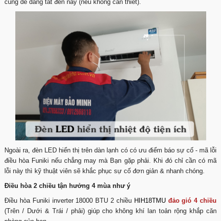
cũng dễ dàng tắt đèn này (nếu không cần thiết).
Ngoài ra, đèn LED hiển thị trên dàn lạnh có có ưu điểm báo sự cố - mã lỗi
điều hòa Funiki nếu chẳng may mà Bạn gặp phải. Khi đó chỉ cần có mã
lỗi này thì kỹ thuật viên sẽ khắc phục sự cố đơn giản & nhanh chóng.
Điều hòa 2 chiều tận hưởng 4 mùa như ý
Điều hòa Funiki inverter 18000 BTU 2 chiều
HIH18
TMU
đảo gió 4 chiều
(Trên / Dưới & Trái / phải) giúp cho không khí lan toản rộng khắp căn