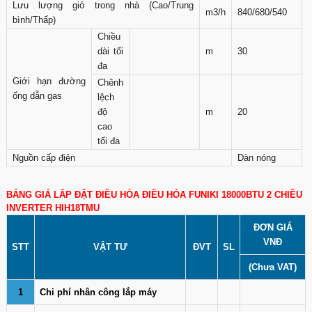
Lưu lượng gió trong nhà (Cao/Trung
m3/h
840/680/540
bình/Thấp)
Chiều
dài tối
m
30
đa
Giới hạn đường
Chênh
ống dẫn gas
lệch
độ
m
20
cao
tối đa
Nguồn cấp điện
Dàn nóng
BẢNG GIÁ LẮP ĐẶT ĐIỀU HÒA ĐIỀU HÒA FUNIKI 18000BTU 2 CHIỀU
INVERTER HIH18TMU
ĐƠN GIÁ
VNĐ
STT
VẬT TƯ
ĐVT
SL
(Chưa VAT)
1
Chi phí nhân công lắp máy