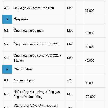
4.2
Dây điện 2x2.5mm Trần Phú
Mét
27.000
5
Ống nước
5.1
Ống thoát nước mềm
Mét
10.000
5.2
Ống thoát nước cứng PVC Ø21
Mét
20.000
Ống thoát nước cứng PVC Ø21 +
5.3
Mét
Bảo ôn
40.000
6
Chi phí khác
6.1
Aptomat 1 pha
Cái
90.000
Nhân công đục tường đi ống gas,
6.2
Mét
ống nước âm tường
70.000
Vật tư phụ
(băng dính, que hàn,
6.3
Bộ