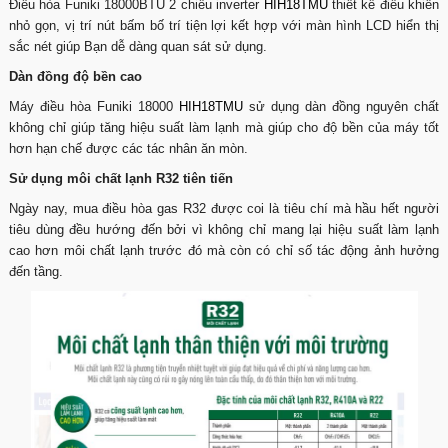
Điều hòa Funiki 18000BTU 2 chiều inverter
HIH18
TMU
thiết kế điều khiển
nhỏ gọn, vị trí nút bấm bố trí tiện lợi kết hợp với màn hình LCD hiển thị
sắc nét giúp Bạn dễ dàng quan sát sử dụng.
Dàn đồng độ bền cao
Máy điều hòa Funiki 18000
HIH18
TMU
sử dụng dàn đồng nguyên chất
không chỉ giúp tăng hiệu suất làm lạnh mà giúp cho độ bền của máy tốt
hơn hạn chế được các tác nhân ăn mòn.
Sử dụng môi chất lạnh R32 tiên tiến
Ngày nay, mua điều hòa gas R32 được coi là tiêu chí mà hầu hết người
tiêu dùng đều hướng đến bởi vì không chỉ mang lại hiệu suất làm lạnh
cao hơn môi chất lạnh trước đó mà còn có chỉ số tác động ảnh hưởng
đến tầng.