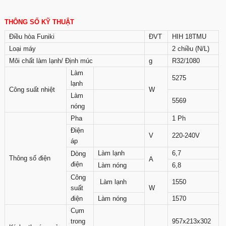
THÔNG SỐ KỸ THUẬT
Điều hòa Funiki
ĐVT
HIH 18TMU
Loại máy
2 chiều (N/L)
Môi chất làm lạnh/ Định múc
g
R32/1080
Làm
5275
lạnh
Công suất nhiệt
W
Làm
5569
nóng
Pha
1 Ph
Điện
V
220-240V
áp
Làm lạnh
6,7
Dòng
Thông số điện
A
điện
Làm nóng
6,8
Công
Làm lạnh
1550
suất
W
điện
Làm nóng
1570
Cụm
trong
957x213x302