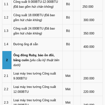
Công suất 9.000BTU-12.000BTU
1.1
Bộ
(Đã bao gồm hút chân không)
250.000
Công suất 18.000BTU
(Đã bao
1.2
Bộ
gồm hút chân không)
300.000
Công suất 24.000BTU
(Đã bao
1.3
Bộ
gồm hút chân không)
350.000
1.4
Đường ống đi sẵn
Bộ
400.000
Ống đồng Ruby, bảo ôn đôi,
2
băng cuốn
(yêu cầu kỹ thuật bên
dưới)
Loại máy treo tường Công suất
2.1
Mét
9.000BTU
200.000
Loại máy treo tường Công suất
2.2
Mét
12.000BTU
220.000
Loại máy treo tường Công suất
2.3
Mét