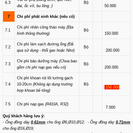
6.3
Bộ
đai, ốc vít, bu lông..)
50.000
7
Chi phí phát sinh khác (nếu có)
Chi phí nhân công tháo máy
(Địa
7.1
Bộ
hình thông thường)
150.000
Chi phí làm sạch đường ống
(Đã
7.2
Bộ
qua sử dụng - thổi gas hoặc Nitơ)
200.000
Chi phí bảo dưỡng máy
(Chưa bao
7.3
Bộ
gồm chi phí nạp gas nếu có)
200.000
Chi phí khoan rút lõi tường gạch
7.4
10-20cm
(Không áp dụng trường
Bộ
150.000
hợp khoan bê tông)
7.5
Chi phí nạp gas
(R410A, R32)
7.000
Quý khách hàng lưu ý:
- Ống đồng dày
0,61mm
cho ống Ø6,Ø10,Ø12; - Ống đồng dày
0,71mm
cho ống Ø16,Ø19;