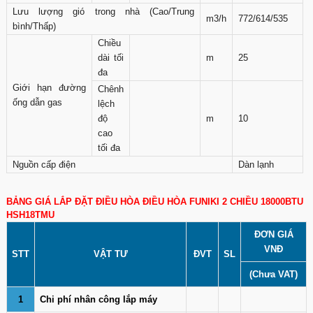
Lưu lượng gió trong nhà (Cao/Trung
m3/h
772/614/535
bình/Thấp)
Chiều
dài tối
m
25
đa
Giới hạn đường
Chênh
ống dẫn gas
lệch
độ
m
10
cao
tối đa
Nguồn cấp điện
Dàn lạnh
BẢNG GIÁ LẮP ĐẶT ĐIỀU HÒA ĐIỀU HÒA FUNIKI 2 CHIỀU 18000BTU
HSH18TMU
ĐƠN GIÁ
VNĐ
STT
VẬT TƯ
ĐVT
SL
(Chưa VAT)
1
Chi phí nhân công lắp máy