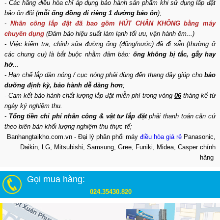
- Các hãng điều hòa chỉ áp dụng bảo hành sản phẩm khi sử dụng lắp đặt
bảo ôn đôi (
mỗi ống đồng đi riêng 1 đường bảo ôn
);
-
Nhân công lắp đặt đã bao gồm HÚT CHÂN KHÔNG bằng máy
chuyên dụng
(Đảm bảo hiệu suất làm lạnh tối ưu, vận hành êm...)
- Việc kiểm tra, chỉnh sửa đường ống (đồng/nước) đã đi sẵn (thường ở
các chung cư) là bắt buộc nhằm đảm bảo:
ống không bị tắc, gẫy hay
hở
...
- Hạn chế lắp dàn nóng / cục nóng phải dùng đến thang dây giúp cho
bảo
dưỡng định kỳ, bảo hành dễ dàng hơn
;
- Cam kết bảo hành chất lượng lắp đặt miễn phí trong vòng
06
tháng kể từ
ngày ký nghiệm thu.
-
Tổng tiền chi phí nhân công & vật tư lắp đặt
phải thanh toán căn cứ
theo biên bản khối lượng nghiệm thu thực tế;
Banhangtaikho.com.vn - Đại lý phân phối máy
điều hòa giá rẻ
Panasonic,
Daikin, LG, Mitsubishi, Samsung, Gree, Funiki, Midea, Casper chính
hãng
Gọi mua hàng:
024.35430.820