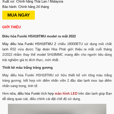
Xuất xứ: Chính hãng Thái Lan / Malaysia
Bảo hành: Chính hãng 24 tháng
MUA NGAY
GIỚI THIỆU
Điều hòa Funiki HSH18TMU model ra mắt 2022
Máy
điều hòa Funiki HSH18TMU
2
chiều 18000BTU sử dụng môi chất
lạnh R32 vừa được Tập đoàn Hòa Phát giới thiệu ra mắt cuối tháng
2/2022 nhằm thay thế model SH18MMC mang đến cho người tiêu dùng
trải nghiệm giá trị đích thực, mới nhất.
Thiết kế màu trắng tráng gương
Máy điều hòa Funiki HSH18TMU sở hữu thiết kế với tông màu trắng
tráng gương, kết hợp với điểm nhấn viền 2 đầu dàn lạnh inox tạo điểm
nhấn sang trọng, tinh tế.
Hơ
n nữa,
điều hòa Funiki
tích hợp
màn hình LED
trên dàn lạnh giúp Bạn
dễ dàng quan sát, điều chỉnh cài đặt chế độ sử dụng.