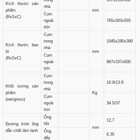
Kích thước sản
nhà
phẩm
mm
Cụm
(RxSxC)
ngoài
765x303x555
trời
Cụm
trong
1045x295x380
Kích thước bao
nhà
bì
mm
Cụm
(RxSxC)
ngoài
887x337x600
trời
Cụm
trong
10.9/13.8
Khối lượng sản
nhà
phẩm
Kg
Cụm
(net/gross)
ngoài
34.5/37
trời
Ống
12,7
hồi
Đường kính ống
mm
dẫn chất làm lạnh
Ống
6,35
đẩy