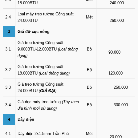
18.000BTU
240.000
Loại máy treo tường Công suất
2.4
Mét
24.000BTU
260.000
3
Giá đỡ cục nóng
Giá treo tường Công suất
3.1
9.000BTU-12.000BTU
(Loại thông
Bộ
90.000
dụng)
Giá treo tường Công suất
3.2
Bộ
18.000BTU
(Loại thông dụng)
120.000
Giá treo tường Công suất
3.3
Bộ
250.000
24.000BTU
(
GIÁ ĐẠI
)
Giá dọc máy treo tường
(Tùy theo
3.4
Bộ
300.000
địa hình mới sử dụng)
4
Dây điện
4.1
Dây điện 2x1.5mm Trần Phú
Mét
20.000