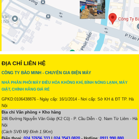
ĐỊA CHỈ LIÊN HỆ
CÔNG TY BẢO MINH - CHUYÊN GIA ĐIỆN MÁY
NHÀ PHÂN PHỐI MÁY ĐIỀU HÒA KHÔNG KHÍ, BÌNH NÓNG LẠNH, MÁY
GIẶT, CHÍNH HÃNG GIÁ RẺ
GPKD:0106438876 - Ngày cấp: 16/1/2014 - Nơi cấp: Sở KH & ĐT TP. Hà
Nội
Địa chỉ Văn phòng + Kho hàng
246 Đường Nguyễn Văn Giáp (K2 Cũ) - P. Cầu Diễn - Q. Nam Từ Liêm - Hà
Nội
(
Cách SVĐ Mỹ Đình 1.5Km
)
Điện thoại
:
024.37656 333
|
024.3543 0820
-
Hotline
:
0911 990 880