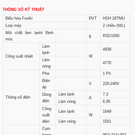
THÔNG SỐ KỸ THUẬT
Điều hòa Funiki
ĐVT
HSH 18TMU
Loại máy
2 chiều (N/L)
Môi chất làm lạnh/ Định
g
R32/1000
múc
Làm
4938
lạnh
Công suất nhiệt
W
Làm
4770
nóng
Pha
1 Ph
Điện
V
220-240V
áp
Làm lạnh
7,3
Dòng
Thông số điện
A
điện
Làm nóng
6,95
Công
Làm lạnh
1649
suất
W
điện
Làm nóng
1501
Cụm
trong
957x213x302