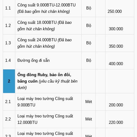
Công suất 9.000BTU-12.000BTU
1.1
Bộ
(Đã bao gồm hút chân không)
250.000
Công suất 18.000BTU
(Đã bao
1.2
Bộ
gồm hút chân không)
300.000
Công suất 24.000BTU
(Đã bao
1.3
Bộ
gồm hút chân không)
350.000
1.4
Đường ống đi sẵn
Bộ
400.000
Ống đồng Ruby, bảo ôn đôi,
2
băng cuốn
(yêu cầu kỹ thuật bên
dưới)
Loại máy treo tường Công suất
2.1
Mét
9.000BTU
200.000
Loại máy treo tường Công suất
2.2
Mét
12.000BTU
220.000
Loại máy treo tường Công suất
2.3
Mét