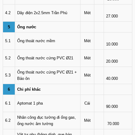
4.2
Dây điện 2x2.5mm Trần Phú
Mét
27.000
5
Ống nước
5.1
Ống thoát nước mềm
Mét
10.000
5.2
Ống thoát nước cứng PVC Ø21
Mét
20.000
Ống thoát nước cứng PVC Ø21 +
5.3
Mét
Bảo ôn
40.000
6
Chi phí khác
6.1
Aptomat 1 pha
Cái
90.000
Nhân công đục tường đi ống gas,
6.2
Mét
ống nước âm tường
70.000
Vật tư phụ
(băng dính, que hàn,