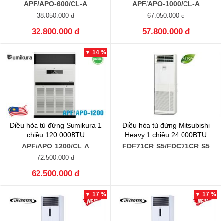
APF/APO-600/CL-A
APF/APO-1000/CL-A
38.050.000 đ
67.050.000 đ
32.800.000 đ
57.800.000 đ
▼ 14 %
Điều hòa tủ đứng Sumikura 1
Điều hòa tủ đứng Mitsubishi
chiều 120.000BTU
Heavy 1 chiều 24.000BTU
APF/APO-1200/CL-A
FDF71CR-S5/FDC71CR-S5
72.500.000 đ
62.500.000 đ
▼ 17 %
▼ 17 %