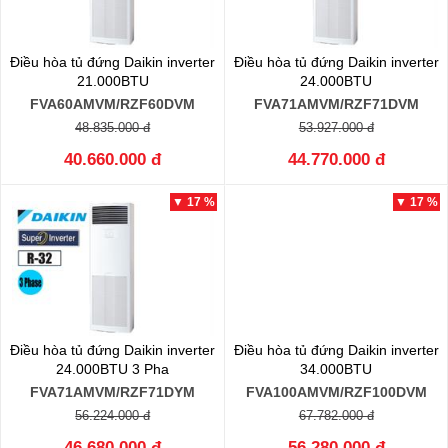
Điều hòa tủ đứng Daikin inverter
Điều hòa tủ đứng Daikin inverter
21.000BTU
24.000BTU
FVA60AMVM/RZF60DVM
FVA71AMVM/RZF71DVM
48.835.000 đ
53.927.000 đ
40.660.000 đ
44.770.000 đ
▼ 17 %
▼ 17 %
Điều hòa tủ đứng Daikin inverter
Điều hòa tủ đứng Daikin inverter
24.000BTU 3 Pha
34.000BTU
FVA71AMVM/RZF71DYM
FVA100AMVM/RZF100DVM
56.224.000 đ
67.782.000 đ
46.680.000 đ
56.280.000 đ