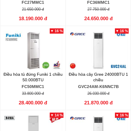
FC27MMC1
FC36MMC1
21.650.000 đ
27.750.000 đ
18.190.000 đ
24.650.000 đ
▼ 16 %
▼ 16 %
Điều hòa tủ đứng Funiki 1 chiều
Điều hòa cây Gree 24000BTU 1
50.000BTU
chiều
FC50MMC1
GVC24AM-K6NNC7B
33.800.000 đ
26.030.000 đ
28.400.000 đ
21.870.000 đ
▼ 14 %
▼ 16 %