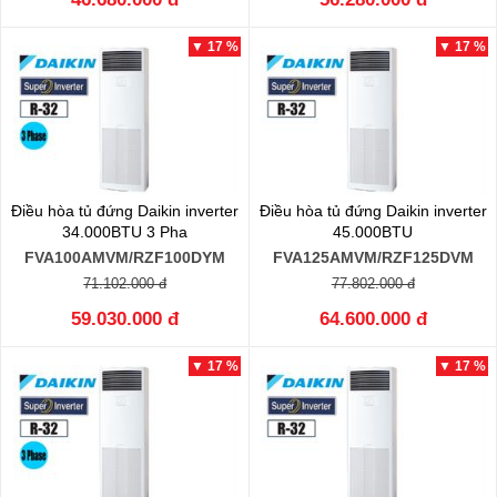
▼ 17 %
▼ 17 %
Điều hòa tủ đứng Daikin inverter
Điều hòa tủ đứng Daikin inverter
34.000BTU 3 Pha
45.000BTU
FVA100AMVM/RZF100DYM
FVA125AMVM/RZF125DVM
71.102.000 đ
77.802.000 đ
59.030.000 đ
64.600.000 đ
▼ 17 %
▼ 17 %