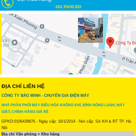
024.35430.820
ĐỊA CHỈ LIÊN HỆ
CÔNG TY BẢO MINH - CHUYÊN GIA ĐIỆN MÁY
NHÀ PHÂN PHỐI MÁY ĐIỀU HÒA KHÔNG KHÍ, BÌNH NÓNG LẠNH, MÁY
GIẶT, CHÍNH HÃNG GIÁ RẺ
GPKD:0106438876 - Ngày cấp: 16/1/2014 - Nơi cấp: Sở KH & ĐT TP. Hà
Nội
Địa chỉ Văn phòng + Kho hàng