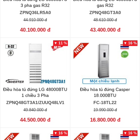
3 pha gas R32
gas R32
ZPNQ36LR5A0
ZPNQ48GT3A0
44.910.000 đ
48.610.000 đ
40.100.000 đ
43.400.000 đ
▼ 11 %
▼ 16 %
Điều hòa tủ đứng LG 48000BTU
Điều hòa tủ đứng Casper
1 chiều 3 Pha
18.000BTU
ZPNQ48GT3A1/ZUUQ48LV1
FC-18TL22
49.840.000 đ
19.990.000 đ
44.500.000 đ
16.800.000 đ
▼ 16 %
▼ 16 %