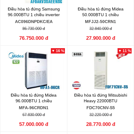
Điều hòa tủ đứng Samsung
Điều hòa tủ đứng Midea
96.000BTU 1 chiều inverter
50.000BTU 1 chiều
AC096DNPDKC/EA
MFJJ2-50CRN1
86.730.000 đ
32.840.000 đ
76.750.000 đ
27.900.000 đ
▼ 16 %
▼ 11 %
Điều hòa tủ đứng Midea
Điều hòa tủ đứng Mitsubishi
96.000BTU 1 chiều
Heavy 22000BTU
MFA-96CRDN1
FDC70CNV-S5
67.830.000 đ
32.220.000 đ
57.000.000 đ
28.770.000 đ