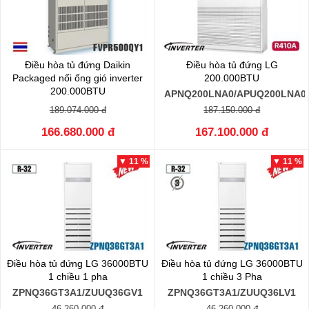
Điều hòa tủ đứng Daikin
Điều hòa tủ đứng LG
Packaged nối ống gió inverter
200.000BTU
200.000BTU
APNQ200LNA0/APUQ200LNA0
FVPR500QY1/RZUR500QY1
189.074.000 đ
187.150.000 đ
166.680.000 đ
167.100.000 đ
▼ 11 %
▼ 11 %
Điều hòa tủ đứng LG 36000BTU
Điều hòa tủ đứng LG 36000BTU
1 chiều 1 pha
1 chiều 3 Pha
ZPNQ36GT3A1/ZUUQ36GV1
ZPNQ36GT3A1/ZUUQ36LV1
46.260.000 đ
46.260.000 đ