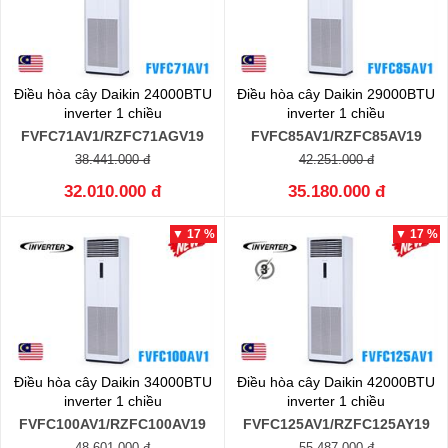
Điều hòa cây Daikin 24000BTU
Điều hòa cây Daikin 29000BTU
inverter 1 chiều
inverter 1 chiều
FVFC71AV1/RZFC71AGV19
FVFC85AV1/RZFC85AV19
38.441.000 đ
42.251.000 đ
32.010.000 đ
35.180.000 đ
▼ 17 %
▼ 17 %
Điều hòa cây Daikin 34000BTU
Điều hòa cây Daikin 42000BTU
inverter 1 chiều
inverter 1 chiều
FVFC100AV1/RZFC100AV19
FVFC125AV1/RZFC125AY19
48.601.000 đ
55.487.000 đ