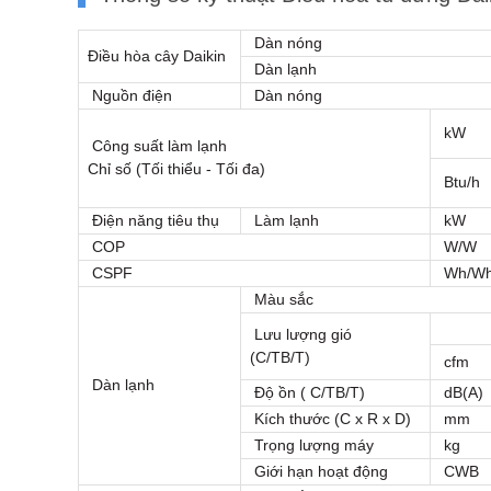
Dàn nóng
Điều hòa cây Daikin
Dàn lạnh
Nguồn điện
Dàn nóng
kW
Công suất làm lạnh
Chỉ số (Tối thiểu - Tối đa)
Btu/h
Điện năng tiêu thụ
Làm lạnh
kW
COP
W/W
CSPF
Wh/W
Màu sắc
Lưu lượng gió
(C/TB/T)
cfm
Dàn lạnh
Độ ồn ( C/TB/T)
dB(A)
Kích thước (C x R x D)
mm
Trọng lượng máy
kg
Giới hạn hoạt động
CWB