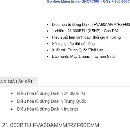
Giá điều khiển từ xa
(BRC4C66) = GNY +
850.000đ
Điều hòa tủ đứng Daikin FVA60AMVM/RZF6
1 chiều - 21.000BTU (2.5HP) - Gas R32
Hiệu suất làm lạnh cao, thổi gió 4 hướng
Sử dụng, lắp đặt dễ dàng
Xuất xứ: Trung Quốc/Thái Lan
Bảo hành: Máy 1 năm, máy nén 5 năm
ẢNG GIÁ LẮP ĐẶT
Điều hòa tủ đứng Daikin 24.000BTU
Điều hòa tủ đứng Daikin Trung Quốc
Điều hòa tủ đứng Daikin Inverter
erter 21.000BTU FVA60AMVM/RZF60DVM