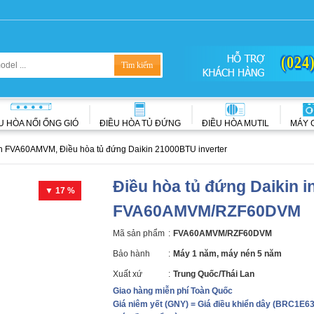
(024
U HÒA NỐI ỐNG GIÓ
ĐIỀU HÒA TỦ ĐỨNG
ĐIỀU HÒA MUTIL
MÁY 
n FVA60AMVM, Điều hòa tủ đứng Daikin 21000BTU inverter
Điều hòa tủ đứng Daikin i
▼ 17 %
FVA60AMVM/RZF60DVM
Mã sản phẩm
:
FVA60AMVM/RZF60DVM
Bảo hành
:
Máy 1 năm, máy nén 5 năm
Xuất xứ
:
Trung Quốc/Thái Lan
Giao hàng miễn phí Toàn Quốc
Giá niêm yết (GNY)
=
Giá điều khiển dây
(BRC1E63