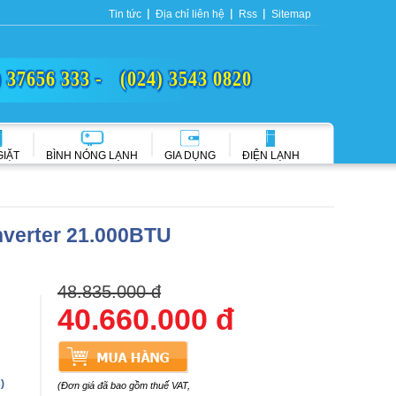
Tin tức
Địa chỉ liên hệ
Rss
Sitemap
) 37656 333 -
(024) 3543 0820
GIẶT
BÌNH NÓNG LẠNH
GIA DỤNG
ĐIỆN LẠNH
nverter 21.000BTU
48.835.000 đ
40.660.000 đ
)
(Đơn giá đã bao gồm thuế VAT,