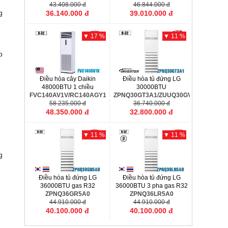
43.408.000 đ
46.844.000 đ
g
36.140.000 đ
39.010.000 đ
▼ 17 %
▼ 11 %
p
Điều hòa cây Daikin
Điều hòa tủ đứng LG
48000BTU 1 chiều
30000BTU
FVC140AV1V/RC140AGY1V
ZPNQ30GT3A1/ZUUQ30GV1
58.235.000 đ
36.740.000 đ
48.350.000 đ
32.800.000 đ
▼ 11 %
▼ 11 %
g
Điều hòa tủ đứng LG
Điều hòa tủ đứng LG
36000BTU gas R32
36000BTU 3 pha gas R32
ZPNQ36GR5A0
ZPNQ36LR5A0
44.910.000 đ
44.910.000 đ
40.100.000 đ
40.100.000 đ