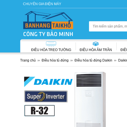
CHUYÊN GIA ĐIỆN MÁY
ĐIỀU HÒA TREO TƯỜNG
ĐIỀU HÒA ÂM TRẦN
ĐIỀ
Trang chủ
Điều hòa tủ đứng
Điều hòa tủ đứng Daikin
Daiki