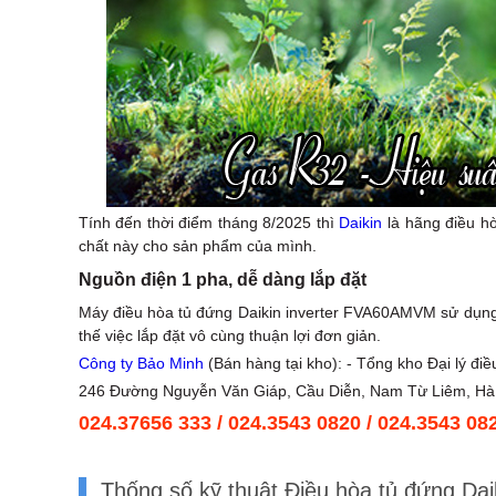
Tính đến thời điểm tháng 8/2025 thì
Daikin
là hãng điều h
chất này cho sản phẩm của mình.
Nguồn điện 1 pha, dễ dàng lắp đặt
Máy điều hòa tủ đứng Daikin inverter FVA60AMVM sử dụng 
thế việc lắp đặt vô cùng thuận lợi đơn giản.
Công ty Bảo Minh
(Bán hàng tại kho): - Tổng kho Đại lý đi
246 Đường Nguyễn Văn Giáp, Cầu Diễn, Nam Từ Liêm, Hà
024.37656 333
/
024.3543 0820
/
024.3543 08
Thống số kỹ thuật Điều hòa tủ đứng 