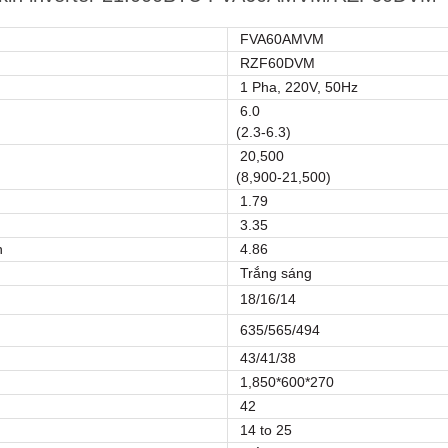
FVA60AMVM
RZF60DVM
1 Pha, 220V, 50Hz
6.0
(2.3-6.3)
20,500
(8,900-21,500)
1.79
3.35
h
4.86
Trắng sáng
18/16/14
635/565/494
43/41/38
1,850*600*270
42
14 to 25