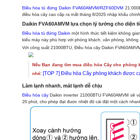
Điều hòa tủ đứng Daikin FVA60AMVM/RZF60DVM
21.000B
điều hòa cây cao cấp ra mắt tháng 8/2025 nhập khẩu chính
Daikin FVA60AMVM lựa chọn lý tưởng cho diện t
Điều hòa tủ đứng Daikin
một hình thức tiết kiệm không gian
kiểu máy này phù hợp với phòng khách, văn phòng, không 
Với công suất 21000BTU, Điều hòa cây Daikin FVA60AMVM 
Nếu Bạn đang tìm mua điều hòa Cây cho phòng kh
:
[TOP 7] Điều hòa Cây phòng khách được c
nhé
Làm lạnh nhanh, mát lạnh dễ chịu
Điều hòa cây
Daikin inverter 21000BTU FVA60AMVM sẽ vận 
20 phút, cho phép đạt được nhiệt độ cài đặt một cách nhan