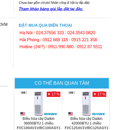
Chưa bao gồm chi phí Nhân công & Vật tư lắp đặt)
Tham khảo bảng giá lắp đặt tại đây.
0DVM
ĐẶT MUA QUA ĐIỆN THOẠI
Hà Nội
/
024.37656 333
/
024.3543 0820
Hải Phòng
/
0912 668 118
/
0915 221 358
Hotline (24/7)
/
0911 990 880
/
0912 87 5511
CÓ THỂ BẠN QUAN TÂM
▼ 17 %
▼ 17 %
Điều hòa cây Daikin
Điều hòa cây Daikin
36000BTU 1 chiều
42000BTU 1 chiều
FVC100AV1V/RC100AGY1V
FVC125AV1V/RC125AGY1V