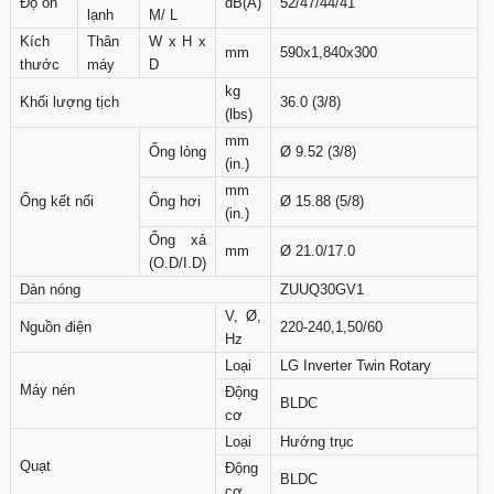
Độ ồn
dB(A)
52/47/44/41
lạnh
M/ L
Kích
Thân
W x H x
mm
590x1,840x300
thước
máy
D
kg
Khối lượng tịch
36.0 (3/8)
(lbs)
mm
Ống lỏng
Ø 9.52 (3/8)
(in.)
mm
Ống kết nối
Ống hơi
Ø 15.88 (5/8)
(in.)
Ống xả
mm
Ø 21.0/17.0
(O.D/I.D)
Dàn nóng
ZUUQ30GV1
V, Ø,
Nguồn điện
220-240,1,50/60
Hz
Loại
LG Inverter Twin Rotary
Máy nén
Động
BLDC
cơ
Loại
Hướng trục
Quạt
Động
BLDC
cơ