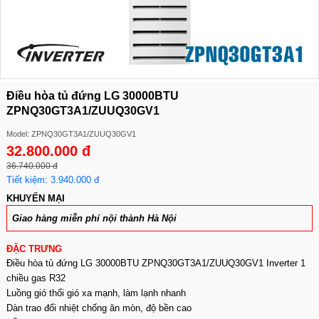
Điều hòa tủ đứng LG 30000BTU
ZPNQ30GT3A1/ZUUQ30GV1
Model: ZPNQ30GT3A1/ZUUQ30GV1
32.800.000 đ
36.740.000 đ
Tiết kiệm: 3.940.000 đ
KHUYẾN MẠI
Giao hàng miễn phí nội thành Hà Nội
ĐẶC TRƯNG
Điều hòa tủ đứng LG 30000BTU ZPNQ30GT3A1/ZUUQ30GV1 Inverter 1
chiều gas R32
Luồng gió thổi gió xa mạnh, làm lạnh nhanh
Dàn trao đổi nhiệt chống ăn mòn, độ bền cao