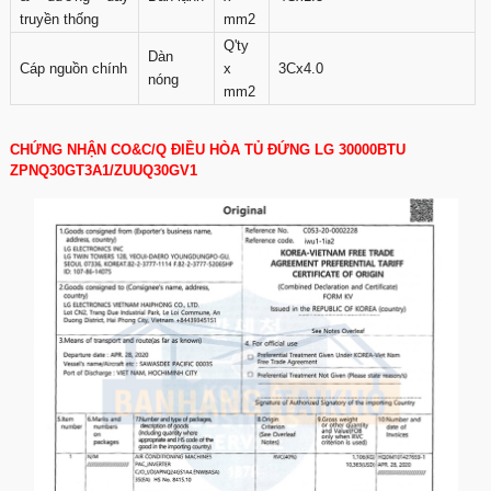
truyền thống
mm2
Q'ty
Dàn
Cáp nguồn chính
x
3Cx4.0
nóng
mm2
CHỨNG NHẬN CO&C/Q ĐIỀU HÒA TỦ ĐỨNG LG 30000BTU
ZPNQ30GT3A1/ZUUQ30GV1