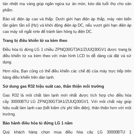
tản nhiệt mạ vàng giúp ngăn ngừa sự àn mòn, kéo dài tuổi thọ cho sản
phẩm.
Bảo vệ điện áp cao và thấp: Dưới giới hạn điện áp thấp, máy nén biến
tần giảm tần số (Hz) và khởi động điện áp DC, nếu vượt giới hạn điện áp
cao máy sẽ ngắt rơle để tránh làm hỏng tụ điện DC.
Trang bị điều khiển từ xa kèm theo
Điều hòa tủ đứng LG 1 chiều ZPNQ30GT3A1/ZUUQ30GV1 được trang bị
điều khiển từ xa kèm theo với màn hình LCD to dễ dàng cài đặt và sử
dụng.
Hơn nữa, Bạn cũng có thể điều khiển các chế độ của máy trực tiếp trên
bảng điều khiển trên dàn lạnh.
Sử dung gas R32 hiệu suất cao, thân thiện môi trường
Gas R32 là môi chất làm lạnh mới nhất được tích hợp cho điều hòa
cây 30000BTU LG ZPNQ30GT3A1/ZUUQ30GV1. Với môi chất này giúp
hiệu suất làm lạnh cao (tiết kiệm chi phí tiền điện), thân thiện hơn với môi
trường.
Bảo hành điều hòa tủ đứng LG 1 năm
Quý khách hàng chọn mua điều hòa cây LG 30000BTU 1