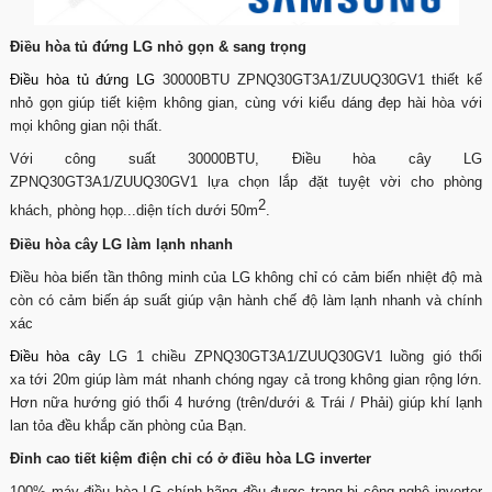
Điều hòa tủ đứng LG nhỏ gọn & sang trọng
Điều hòa tủ đứng LG
30000BTU ZPNQ30GT3A1/ZUUQ30GV1 thiết kế
nhỏ gọn giúp tiết kiệm không gian, cùng với kiểu dáng đẹp hài hòa với
mọi không gian nội thất.
Với công suất 30000BTU, Điều hòa cây LG
ZPNQ30GT3A1/ZUUQ30GV1 lựa chọn lắp đặt tuyệt vời cho phòng
2
khách, phòng họp...diện tích dưới 50m
.
Điều hòa cây LG làm lạnh nhanh
Điều hòa biến tần thông minh của LG không chỉ có cảm biến nhiệt độ mà
còn có cảm biến áp suất giúp vận hành chế độ làm lạnh nhanh và chính
xác
Điều hòa cây
LG 1 chiều ZPNQ30GT3A1/ZUUQ30GV1 luồng gió thổi
xa tới 20m giúp làm mát nhanh chóng ngay cả trong không gian rộng lớn.
Hơn nữa hướng gió thổi 4 hướng (trên/dưới & Trái / Phải) giúp khí lạnh
lan tỏa đều khắp căn phòng của Bạn.
Đỉnh cao tiết kiệm điện chỉ có ở điều hòa LG inverter
100% máy điều hòa LG chính hãng đều được trang bị công nghệ inverter