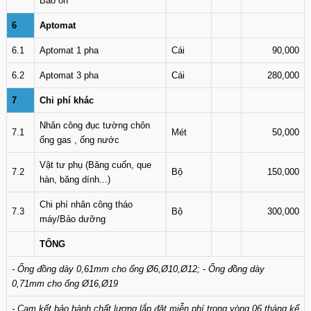
Bảo ôn
6
Aptomat
6.1
Aptomat 1 pha
Cái
90,000
6.2
Aptomat 3 pha
Cái
280,000
7
Chi phí khác
Nhân công đục tường chôn
7.1
Mét
50,000
ống gas , ống nước
Vật tư phụ (Băng cuốn, que
7.2
Bộ
150,000
hàn, băng dính...)
Chi phí nhân công tháo
7.3
Bộ
300,000
máy/Bảo dưỡng
TỔNG
- Ống đồng dày 0,61mm cho ống Ø6,Ø10,Ø12; - Ống đồng dày
0,71mm cho ống Ø16,Ø19
- Cam kết bảo hành chất lượng lắp đặt miễn phí trong vòng 06 tháng kể