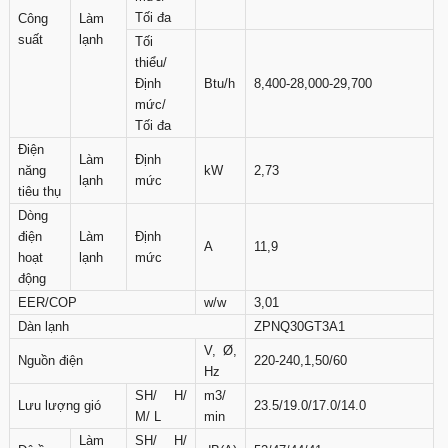
Tối đa
Công
Làm
suất
lạnh
Tối
thiểu/
Định
Btu/h
8,400-28,000-29,700
mức/
Tối đa
Điện
Làm
Định
năng
kW
2,73
lạnh
mức
tiêu thụ
Dòng
điện
Làm
Định
A
11,9
hoạt
lạnh
mức
động
EER/COP
w/w
3,01
Dàn lạnh
ZPNQ30GT3A1
V, Ø,
Nguồn điện
220-240,1,50/60
Hz
SH/ H/
m3/
Lưu lượng gió
23.5/19.0/17.0/14.0
M/ L
min
Làm
SH/ H/