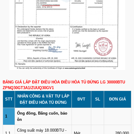
BẢNG GIÁ LẮP ĐẶT ĐIỀU HÒA ĐIỀU HÒA TỦ ĐỨNG LG 30000BTU
ZPNQ30GT3A1/ZUUQ30GV1
NHÂN CÔNG & VẬT TƯ LẮP
STT
ĐVT
SL
ĐƠN GIÁ
ĐẶT ĐIỀU HÒA TỦ ĐỨNG
Ống đồng, Băng cuốn, bảo
1
ôn
Công suất máy 18.000BTU -
1.1
Mét
280,000