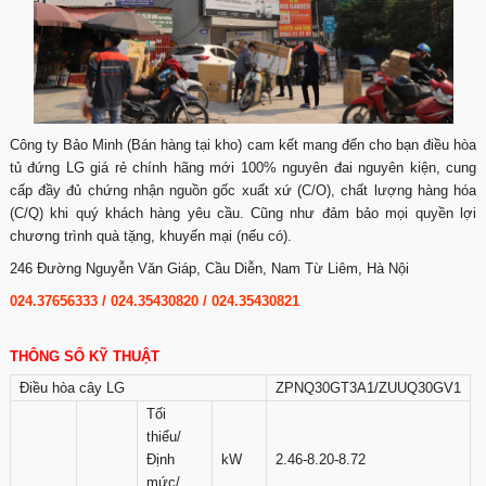
Công ty Bảo Minh (Bán hàng tại kho) cam kết mang đến cho bạn điều hòa
tủ đứng LG giá rẻ chính hãng mới 100% nguyên đai nguyên kiện, cung
cấp đầy đủ chứng nhận nguồn gốc xuất xứ (C/O), chất lượng hàng hóa
(C/Q) khi quý khách hàng yêu cầu. Cũng như đảm bảo mọi quyền lợi
chương trình quà tặng, khuyến mại (nếu có).
246 Đường Nguyễn Văn Giáp, Cầu Diễn, Nam Từ Liêm, Hà Nội
024.37656333 / 024.35430820 / 024.35430821
THÔNG SỐ KỸ THUẬT
Điều hòa cây LG
ZPNQ30GT3A1/ZUUQ30GV1
Tối
thiểu/
Định
kW
2.46-8.20-8.72
mức/