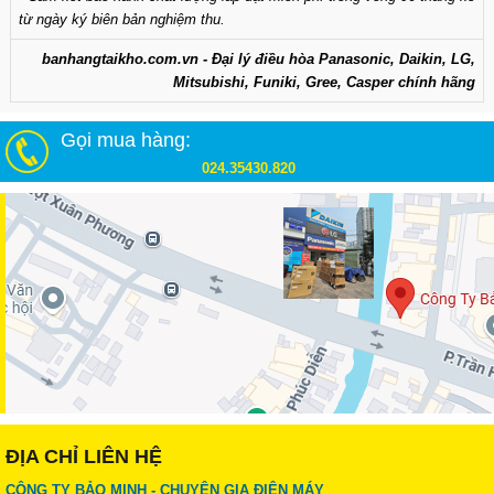
từ ngày ký biên bản nghiệm thu.
banhangtaikho.com.vn - Đại lý điều hòa Panasonic, Daikin, LG,
Mitsubishi, Funiki, Gree, Casper chính hãng
Gọi mua hàng:
024.35430.820
ĐỊA CHỈ LIÊN HỆ
CÔNG TY BẢO MINH - CHUYÊN GIA ĐIỆN MÁY