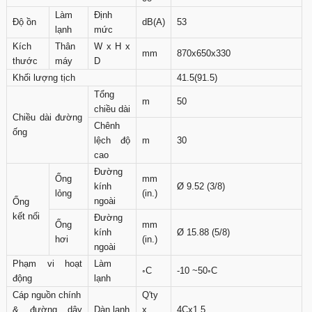
Làm
Định
Độ ồn
dB(A)
53
lạnh
mức
Kích
Thân
W x H x
mm
870x650x330
thước
máy
D
Khối lượng tịch
41.5(91.5)
Tổng
m
50
chiều dài
Chiều dài đường
Chênh
ống
lệch độ
m
30
cao
Đường
Ống
mm
kính
Ø 9.52 (3/8)
lỏng
(in.)
ngoài
Ống
kết nối
Đường
Ống
mm
kính
Ø 15.88 (5/8)
hơi
(in.)
ngoài
Phạm vi hoạt
Làm
◦C
-10 ~50◦C
động
lạnh
Cáp nguồn chính
Q'ty
& đường dây
Dàn lạnh
x
4Cx1.5