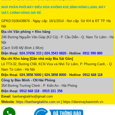
NHÀ PHÂN PHỐI MÁY ĐIỀU HÒA KHÔNG KHÍ, BÌNH NÓNG LẠNH, MÁY
GIẶT, CHÍNH HÃNG GIÁ RẺ
GPKD:0106438876 - Ngày cấp: 16/1/2014 - Nơi cấp: Sở KH & ĐT TP. Hà
Nội
Địa chỉ Văn phòng + Kho hàng
246 Đường Nguyễn Văn Giáp (K2 Cũ) - P. Cầu Diễn - Q. Nam Từ Liêm - Hà
Nội
(
Cách SVĐ Mỹ Đình 1.5Km
)
Điện thoại
:
024.37656 333
|
024.3543 0820
-
Hotline
:
0911 990 880
Địa chỉ Kho hàng [Gần nhà máy Bia Sài Gòn]
Lô TT3-32, Đường CN9, KCN Vừa và Nhỏ Từ Liêm, P. Phương Canh, - Q.
Nam Từ Liêm - Hà Nội
Điện thoại
:
024.3858 5000
|
024.3858 8000
-
Hotline
:
0912 668 118
Công ty Bảo Minh - CN Hải Phòng
354 Đường Trường Chinh - P. Kiến An - Hải Phòng
Điện thoại
:
0912 668 118
-
0915 221 358
Email
:
banhangtaikho@gmail.com
Website
:
https://banhangtaikho.com.vn
| https://dienmaybaominh.vn