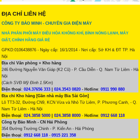
ĐỊA CHỈ LIÊN HỆ
CÔNG TY BẢO MINH - CHUYÊN GIA ĐIỆN MÁY
NHÀ PHÂN PHỐI MÁY ĐIỀU HÒA KHÔNG KHÍ, BÌNH NÓNG LẠNH, MÁY
GIẶT, CHÍNH HÃNG GIÁ RẺ
GPKD:0106438876 - Ngày cấp: 16/1/2014 - Nơi cấp: Sở KH & ĐT TP. Hà
Nội
Địa chỉ Văn phòng + Kho hàng
246 Đường Nguyễn Văn Giáp (K2 Cũ) - P. Cầu Diễn - Q. Nam Từ Liêm - Hà
Nội
(
Cách SVĐ Mỹ Đình 1.5Km
)
Điện thoại
:
024.37656 333
|
024.3543 0820
-
Hotline
:
0911 990 880
Địa chỉ Kho hàng [Gần nhà máy Bia Sài Gòn]
Lô TT3-32, Đường CN9, KCN Vừa và Nhỏ Từ Liêm, P. Phương Canh, - Q.
Nam Từ Liêm - Hà Nội
Điện thoại
:
024.3858 5000
|
024.3858 8000
-
Hotline
:
0912 668 118
Công ty Bảo Minh - CN Hải Phòng
354 Đường Trường Chinh - P. Kiến An - Hải Phòng
Điện thoại
:
0912 668 118
-
0915 221 358