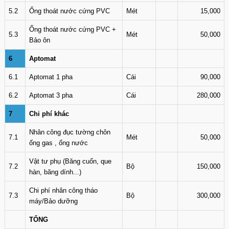
5.2
Ống thoát nước cứng PVC
Mét
15,000
Ống thoát nước cứng PVC +
5.3
Mét
50,000
Bảo ôn
6
Aptomat
6.1
Aptomat 1 pha
Cái
90,000
6.2
Aptomat 3 pha
Cái
280,000
7
Chi phí khác
Nhân công đục tường chôn
7.1
Mét
50,000
ống gas , ống nước
Vật tư phụ (Băng cuốn, que
7.2
Bộ
150,000
hàn, băng dính...)
Chi phí nhân công tháo
7.3
Bộ
300,000
máy/Bảo dưỡng
TỔNG