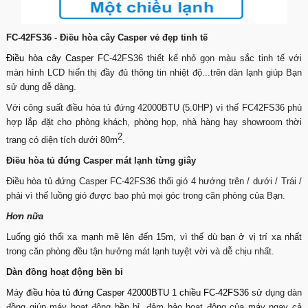
FC-42FS36 - Điều hòa cây Casper vẻ đẹp tinh tế
Điều hòa cây Casper
FC-42FS36 thiết kế nhỏ gọn màu sắc tinh tế với
màn hình LCD hiển thị đầy đủ thông tin nhiệt độ...trên dàn lạnh giúp Bạn
sử dụng dễ dàng.
Với công suất điều hòa tủ đứng 42000BTU (5.0HP) vì thế FC42FS36 phù
hợp lắp đặt cho phòng khách, phòng họp, nhà hàng hay showroom thời
2
trang có diện tích dưới 80m
.
Điều hòa tủ đứng Casper mát lạnh từng giây
Điều hòa tủ đứng Casper FC-42FS36 thổi gió 4 hướng trên / dưới / Trái /
phải vì thế luồng gió được bao phủ mọi góc trong căn phòng của Bạn.
Hơn nữa
Luống gió thổi xa mạnh mẽ lên đến 15m, vì thế dù bạn ở vị trí xa nhất
trong căn phòng đều tận hưởng mát lạnh tuyệt vời và dễ chịu nhất.
Dàn đồng hoạt động bền bỉ
Máy
điều hòa tủ đứng Casper 42000BTU 1 chiều FC-42FS36
sử dụng dàn
đồng giúp máy hoạt động bền bỉ, đảm bảo hoạt động của máy ngay cả