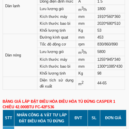
Dòng điện định mức
A
1.5
Dàn lạnh
3
Lưu lượng gió
1800
m
/h
Kích thước máy
mm
1910*560*360
Kích thước bao bì
mm
2020*680*510
Khối lượng tịnh
Kg
53
Đường kính quạt
mm
453
Tốc độ động cơ
rpm
830/860/890
3
Lưu lượng gió
5800
m
/h
Dàn nóng
Kích thước máy
mm
1255*945*340
Kích thước bao bì
mm
1300*1085*430
Khối lượng tịnh
Kg
98
Diện tích sử dụng
2
44-65
m
đề xuất
BẢNG GIÁ LẮP ĐẶT ĐIỀU HÒA ĐIỀU HÒA TỦ ĐỨNG CASPER 1
CHIỀU 42.000BTU FC-42FS36
NHÂN CÔNG & VẬT TƯ LẮP
STT
ĐVT
SL
ĐƠN GIÁ
ĐẶT ĐIỀU HÒA TỦ ĐỨNG