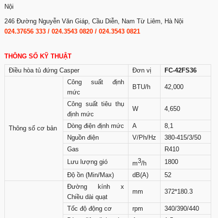
Nội
246 Đường Nguyễn Văn Giáp, Cầu Diễn, Nam Từ Liêm, Hà Nội
024.37656 333
/
024.3543 0820
/
024.3543 0821
THÔNG SỐ KỸ THUẬT
Điều hòa tủ đứng Casper
Đơn vị
FC-42FS36
Công suất định
BTU/h
42,000
mức
Công suất tiêu thụ
W
4,650
định mức
Dòng điện định mức
A
8,1
Thông số cơ bản
Nguồn điện
V/Ph/Hz
380-415/3/50
Gas
R410
3
Lưu lượng gió
1800
m
/h
Độ ồn (Min/Max)
dB(A)
52
Đường kính x
mm
372*180.3
Chiều dài quạt
Tốc độ động cơ
rpm
340/390/440