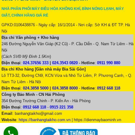
NHÀ PHÂN PHỐI MÁY ĐIỀU HÒA KHÔNG KHÍ, BÌNH NÓNG LẠNH, MÁY
GIẶT, CHÍNH HÃNG GIÁ RẺ
GPKD:0106438876 - Ngày cấp: 16/1/2014 - Nơi cấp: Sở KH & ĐT TP. Hà
Nội
Địa chỉ Văn phòng + Kho hàng
246 Đường Nguyễn Văn Giáp (K2 Cũ) - P. Cầu Diễn - Q. Nam Từ Liêm - Hà
Nội
(
Cách SVĐ Mỹ Đình 1.5Km
)
Điện thoại
:
024.37656 333
|
024.3543 0820
-
Hotline
:
0911 990 880
Địa chỉ Kho hàng [Gần nhà máy Bia Sài Gòn]
Lô TT3-32, Đường CN9, KCN Vừa và Nhỏ Từ Liêm, P. Phương Canh, - Q.
Nam Từ Liêm - Hà Nội
Điện thoại
:
024.3858 5000
|
024.3858 8000
-
Hotline
:
0912 668 118
Công ty Bảo Minh - CN Hải Phòng
354 Đường Trường Chinh - P. Kiến An - Hải Phòng
Điện thoại
:
0912 668 118
-
0915 221 358
Email
:
banhangtaikho@gmail.com
Website
:
https://banhangtaikho.com.vn
| https://dienmaybaominh.vn