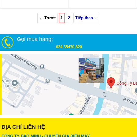
← Trước
1
2
Tiếp theo →
Gọi mua hàng:
024.35430.820
ĐỊA CHỈ LIÊN HỆ
CÔNG TY BẢO MINH - CHUYÊN GIA ĐIỆN MÁY