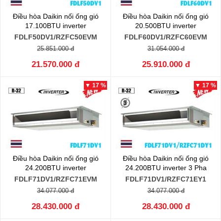
Điều hòa Daikin nối ống gió
Điều hòa Daikin nối ống gió
17.100BTU inverter
20.500BTU inverter
FDLF50DV1/RZFC50EVM
FDLF60DV1/RZFC60EVM
25.851.000 đ
31.054.000 đ
21.570.000 đ
25.910.000 đ
▼ 17 %
▼ 17 %
Điều hòa Daikin nối ống gió
Điều hòa Daikin nối ống gió
24.200BTU inverter
24.200BTU inverter 3 Pha
FDLF71DV1/RZFC71EVM
FDLF71DV1/RZFC71EY1
34.077.000 đ
34.077.000 đ
28.430.000 đ
28.430.000 đ