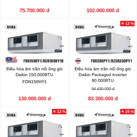
75.700.000 đ
102.000.000 đ
▼ 12 %
Điều hòa âm trần nối ống gió
Điều hòa âm trần nối ống gió
Daikin 150.000BTU
Daikin Packaged inverter
80.000BTU
FDN150HY1
FDR200QY1/RZUR200QY1
94.430.000 đ
130.000.000 đ
83.300.000 đ
▼ 12 %
▼ 25 %