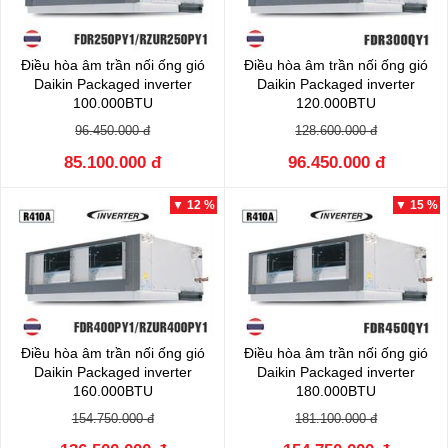
Điều hòa âm trần nối ống gió
Điều hòa âm trần nối ống gió
Daikin Packaged inverter
Daikin Packaged inverter
100.000BTU
120.000BTU
FDR250QY1/RZUR250QY1
FDR300QY1/RZUR300QY1
96.450.000 đ
128.600.000 đ
85.100.000 đ
96.450.000 đ
▼ 12 %
▼ 15 %
Điều hòa âm trần nối ống gió
Điều hòa âm trần nối ống gió
Daikin Packaged inverter
Daikin Packaged inverter
160.000BTU
180.000BTU
FDR400QY1/RZUR400QY1
FDR450QY1/RZUR450QY1
154.750.000 đ
181.100.000 đ