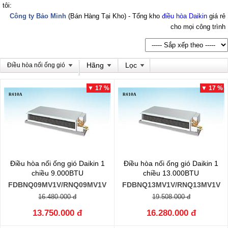
tôi:
Công ty Bảo Minh
(Bán Hàng Tại Kho) - Tổng kho
điều hòa Daikin
giá rẻ
cho mọi công trình
Hãng
Lọc
Điều hòa nối ống gió
▼ 17 %
▼ 17 %
Điều hòa nối ống gió Daikin 1
Điều hòa nối ống gió Daikin 1
chiều 9.000BTU
chiều 13.000BTU
FDBNQ09MV1V/RNQ09MV1V
FDBNQ13MV1V/RNQ13MV1V
16.480.000 đ
19.508.000 đ
13.750.000 đ
16.280.000 đ