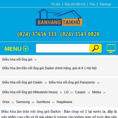
Tin tức
Địa chỉ liên hệ
Rss
Sitemap
(024) 37656 333 -
(024) 3543 0820
MENU
Điều hòa nối ống gió
Điều hòa âm trần nối ống gió Daikin chính hãng, giá rẻ # 1 Hà Nội
Điều hòa nối ống gió Daikin
Điều hòa nối ống gió Panasonic
Điều hòa nối ống gió Mitsubishi Heavy
LG
Casper
Midea
Gree
Samsung
Sumikura
Nagakawa
Điều hòa âm trần nối ống gió Daikin
-
Bán chạy số 1
tại nước ta, đây là
sản phẩm cao cấp và là giải pháp lý tưởng cho không gian số tươi đẹp yên