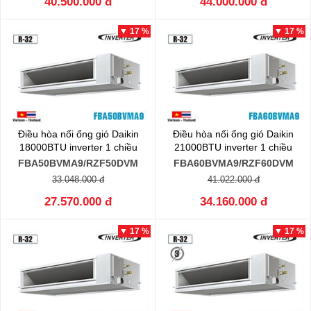
40.500.000 đ
44.000.000 đ
▼ 17 %
▼ 17 %
Điều hòa nối ống gió Daikin
Điều hòa nối ống gió Daikin
18000BTU inverter 1 chiều
21000BTU inverter 1 chiều
FBA50BVMA9/RZF50DVM
FBA60BVMA9/RZF60DVM
33.048.000 đ
41.022.000 đ
27.570.000 đ
34.160.000 đ
▼ 17 %
▼ 17 %