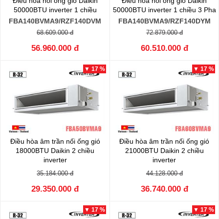
Điều hòa nối ống gió Daikin
Điều hòa nối ống gió Daikin
50000BTU inverter 1 chiều
50000BTU inverter 1 chiều 3 Pha
FBA140BVMA9/RZF140DVM
FBA140BVMA9/RZF140DYM
68.609.000 đ
72.879.000 đ
56.960.000 đ
60.510.000 đ
▼ 17 %
▼ 17 %
Điều hòa âm trần nối ống gió
Điều hòa âm trần nối ống gió
18000BTU Daikin 2 chiều
21000BTU Daikin 2 chiều
inverter
inverter
FBA50BVMA9/RZA50DV2V
FBA60BVMA9/RZA60DV2V
35.184.000 đ
44.128.000 đ
29.350.000 đ
36.740.000 đ
▼ 17 %
▼ 17 %