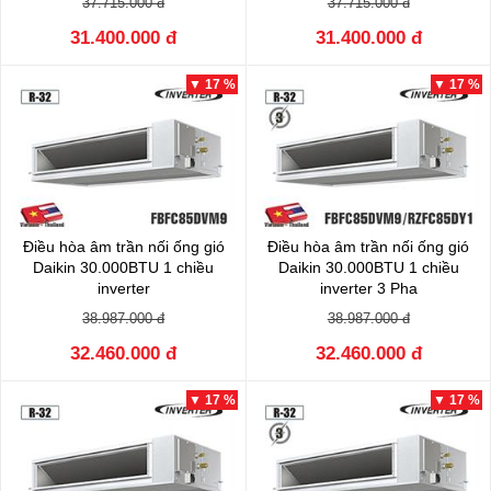
37.715.000 đ
37.715.000 đ
31.400.000 đ
31.400.000 đ
▼ 17 %
▼ 17 %
Điều hòa âm trần nối ống gió
Điều hòa âm trần nối ống gió
Daikin 30.000BTU 1 chiều
Daikin 30.000BTU 1 chiều
inverter
inverter 3 Pha
FBFC85DVM9/RZFC85EVM
FBFC85DVM9/RZFC85EY1
38.987.000 đ
38.987.000 đ
32.460.000 đ
32.460.000 đ
▼ 17 %
▼ 17 %