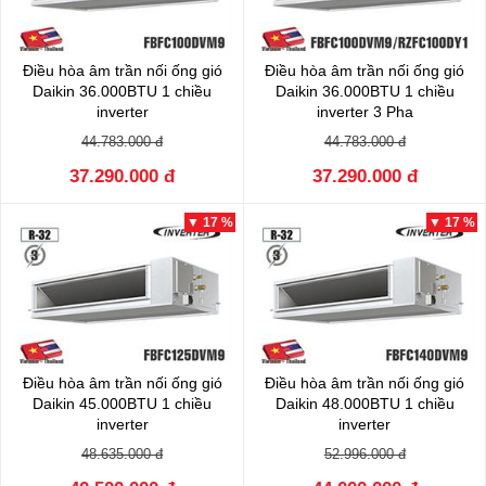
Điều hòa âm trần nối ống gió
Điều hòa âm trần nối ống gió
Daikin 36.000BTU 1 chiều
Daikin 36.000BTU 1 chiều
inverter
inverter 3 Pha
FBFC100DVM9/RZFC100EVM
FBFC100DVM9/RZFC100EY1
44.783.000 đ
44.783.000 đ
37.290.000 đ
37.290.000 đ
▼ 17 %
▼ 17 %
Điều hòa âm trần nối ống gió
Điều hòa âm trần nối ống gió
Daikin 45.000BTU 1 chiều
Daikin 48.000BTU 1 chiều
inverter
inverter
FBFC125DVM9/RZFC125EY1
FBFC140DVM9/RZFC140EY1
48.635.000 đ
52.996.000 đ