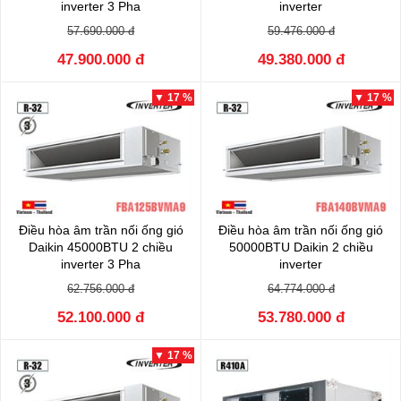
inverter 3 Pha
inverter
FBA100BVMA9/RZA100DY1
FBA125BVMA9/RZA125DV1
57.690.000 đ
59.476.000 đ
47.900.000 đ
49.380.000 đ
▼ 17 %
▼ 17 %
Điều hòa âm trần nối ống gió
Điều hòa âm trần nối ống gió
Daikin 45000BTU 2 chiều
50000BTU Daikin 2 chiều
inverter 3 Pha
inverter
FBA125BVMA9/RZA125DY1
FBA140BVMA9/RZA140DV1
62.756.000 đ
64.774.000 đ
52.100.000 đ
53.780.000 đ
▼ 17 %