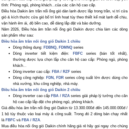
tĩnh: Phòng ngủ, phòng khách...của các căn hộ cao cấp.
Điều hòa Daikin âm trần nối ống gió dàn lạnh được lắp trong trần, vị trí cửa
gió & kích thước cửa gió bố trí linh hoạt tùy theo thiết kế mát lạnh dễ chịu,
vận hành êm ái, độ bền cao, dễ dàng lắp đặt và bảo dưỡng.
Năm 2026, Điều hòa âm trần nối ống gió Daikin được chia làm các dòng
sản phẩm như sau:
Điều hòa âm trần nối ống gió Daikin 1 chiều
Dòng thông dụng:
FDBNQ, FDMNQ
series
Dòng inverter tiết kiệm điện:
FBFC
series (bán tốt nhất),
thường được lựa chọn lắp cho căn hộ cao cấp: Phòng ngủ, phòng
khách...
Dòng inverter cao cấp:
FBA / RZF
series
Dòng công nghiệp:
FDN, FDR
series công suất lớn được dùng cho
nhà xưởng, khu công nghiệp, nhà máy.
Điều hòa âm trần nối ống gió Daikin 2 chiều
Dòng inverter cao cấp
FBA / RZA
series giải pháp lý tưởng cho căn
hộ cao cấp lắp đặt cho phòng ngủ, phòng khách.
Giá điều hòa âm trần nối ống gió Daikin từ 13.300.000đ đến 145.000.000đ /
1 bộ tùy thuộc vào loại máy & công suất. Trong đó 2 dòng bán chạy nhất
là
FBFC
và
FBA / RZA
.
Mua điều hòa nối ống gió Daikin chính hãng giá rẻ hãy gọi ngay cho chúng