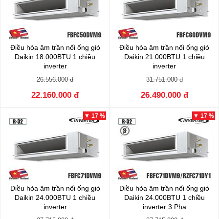
Điều hòa âm trần nối ống gió
Điều hòa âm trần nối ống gió
Daikin 18.000BTU 1 chiều
Daikin 21.000BTU 1 chiều
inverter
inverter
FBFC50DVM9/RZFC50EVM
FBFC60DVM9/RZFC60EVM
26.556.000 đ
31.751.000 đ
22.160.000 đ
26.490.000 đ
▼ 17 %
▼ 17 %
Điều hòa âm trần nối ống gió
Điều hòa âm trần nối ống gió
Daikin 24.000BTU 1 chiều
Daikin 24.000BTU 1 chiều
inverter
inverter 3 Pha
FBFC71DVM9/RZFC71EVM
FBFC71DVM9/RZFC71EY1