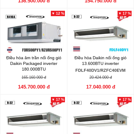
136.500.000 đ
154.750.000 đ
▼ 12 %
▼ 17 %
Điều hòa âm trần nối ống gió
Điều hòa Daikin nối ống gió
Daikin Packaged inverter
13.600BTU inverter
180.000BTU
FDLF40DV1/RZFC40EVM
FDR500QY1/RZUR500QY1
165.160.000 đ
20.424.000 đ
145.700.000 đ
17.040.000 đ
▼ 17 %
▼ 17 %