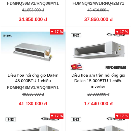
FDMNQ36MV1/RNQ36MY1
FDMNQ42MV1/RNQ42MY1
41.853.000 đ
45.464.000 đ
34.850.000 đ
37.860.000 đ
▼ 17 %
▼ 17 %
Điều hòa nối ống gió Daikin
Điều hòa âm trần nối ống gió
48.000BTU 1 chiều
Daikin 15.000BTU 1 chiều
inverter
FDMNQ48MV1/RNQ48MY1
FBFC40DVM9/RZFC40EVM
49.536.000 đ
20.909.000 đ
41.130.000 đ
17.440.000 đ
▼ 17 %
▼ 17 %