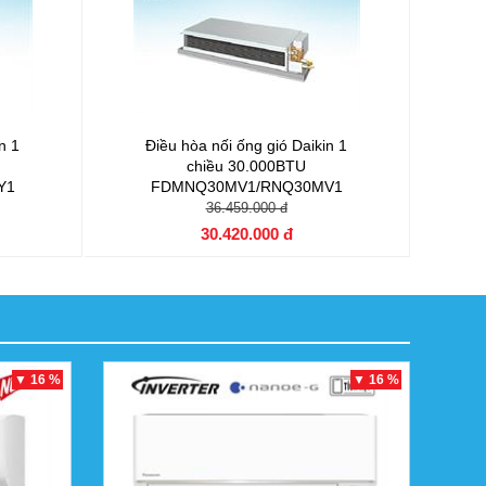
n 1
Điều hòa nối ống gió Daikin 1
chiều 30.000BTU
Y1
FDMNQ30MV1/RNQ30MV1
36.459.000 đ
30.420.000 đ
▼ 16 %
▼ 16 %