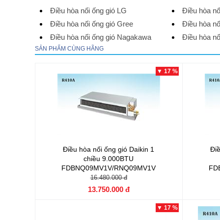
Điều hòa nối ống gió LG
Điều hòa nố
Điều hòa nối ống gió Gree
Điều hòa n
Điều hòa nối ống gió Nagakawa
Điều hòa nố
SẢN PHẨM CÙNG HÃNG
▼ 17 %
Điều hòa nối ống gió Daikin 1
Điề
chiều 9.000BTU
FDBNQ09MV1V/RNQ09MV1V
FD
16.480.000 đ
13.750.000 đ
▼ 17 %