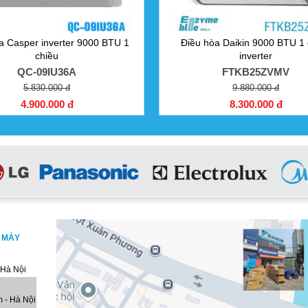
a Casper inverter 9000 BTU 1
Điều hòa Daikin 9000 BTU 1 
chiều
inverter
QC-09IU36A
FTKB25ZVMV
5.830.000 đ
9.880.000 đ
4.900.000 đ
8.300.000 đ
, MÁY
 Hà Nội
 - Hà Nội