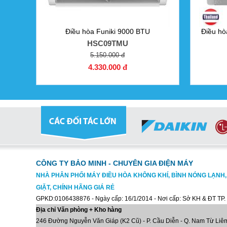
Điều hòa Funiki 9000 BTU
Điều hò
HSC09TMU
5.150.000 đ
4.330.000 đ
CÔNG TY BẢO MINH - CHUYÊN GIA ĐIỆN MÁY
NHÀ PHÂN PHỐI MÁY ĐIỀU HÒA KHÔNG KHÍ, BÌNH NÓNG LẠNH
GIẶT, CHÍNH HÃNG GIÁ RẺ
GPKD:0106438876 - Ngày cấp: 16/1/2014 - Nơi cấp: Sở KH & ĐT TP.
Địa chỉ Văn phòng + Kho hàng
246 Đường Nguyễn Văn Giáp (K2 Cũ) - P. Cầu Diễn - Q. Nam Từ Liêm