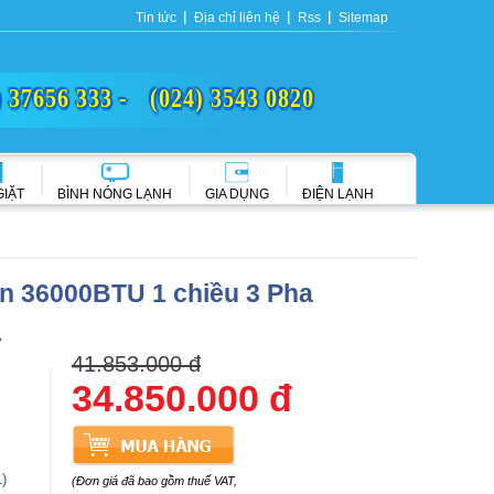
Tin tức
Địa chỉ liên hệ
Rss
Sitemap
) 37656 333 -
(024) 3543 0820
GIẶT
BÌNH NÓNG LẠNH
GIA DỤNG
ĐIỆN LẠNH
in 36000BTU 1 chiều 3 Pha
1
41.853.000 đ
34.850.000 đ
)
(Đơn giá đã bao gồm thuế VAT,