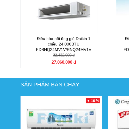
Điều hòa nối ống gió Daikin 1
Đi
chiều 24.000BTU
FDBNQ24MV1V/RNQ24MV1V
FD
32.432.000 đ
27.060.000 đ
SẢN PHẨM BÁN CHẠY
▼ 16 %