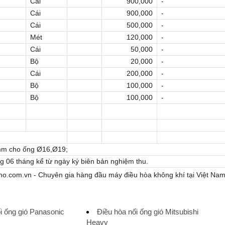
Cái
900,000
-
Cái
900,000
-
Cái
500,000
-
Mét
120,000
-
Cái
50,000
-
Bộ
20,000
-
Cái
200,000
-
Bộ
100,000
-
Bộ
100,000
-
mm cho ống Ø16,Ø19;
g 06 tháng kể từ ngày ký biên bản nghiệm thu.
o.com.vn - Chuyên gia hàng đầu máy điều hòa không khí tại Việt Na
i ống gió Panasonic
Điều hòa nối ống gió Mitsubishi
Heavy