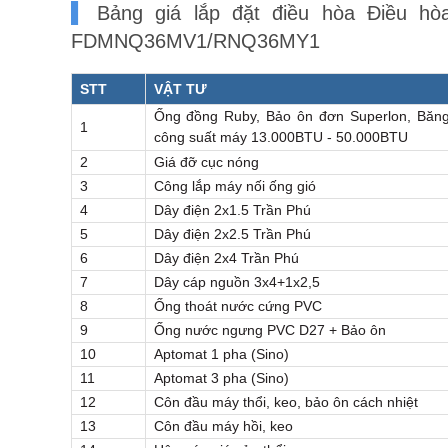
Bảng giá lắp đặt điều hòa Điều hò
FDMNQ36MV1/RNQ36MY1
STT
VẬT TƯ
Ống đồng Ruby, Bảo ôn đơn Superlon, Băng
1
công suất máy 13.000BTU - 50.000BTU
2
Giá đỡ cục nóng
3
Công lắp máy nối ống gió
4
Dây điện 2x1.5 Trần Phú
5
Dây điện 2x2.5 Trần Phú
6
Dây điện 2x4 Trần Phú
7
Dây cáp nguồn 3x4+1x2,5
8
Ống thoát nước cứng PVC
9
Ống nước ngưng PVC D27 + Bảo ôn
10
Aptomat 1 pha (Sino)
11
Aptomat 3 pha (Sino)
12
Côn đầu máy thổi, keo, bảo ôn cách nhiệt
13
Côn đầu máy hồi, keo