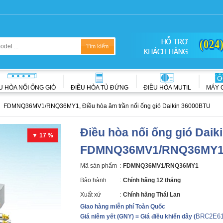
(024
U HÒA NỐI ỐNG GIÓ
ĐIỀU HÒA TỦ ĐỨNG
ĐIỀU HÒA MUTIL
MÁY 
FDMNQ36MV1/RNQ36MY1, Điều hòa âm trần nối ống gió Daikin 36000BTU
Điều hòa nối ống gió Daik
▼ 17 %
FDMNQ36MV1/RNQ36MY
Mã sản phẩm
:
FDMNQ36MV1/RNQ36MY1
Bảo hành
:
Chính hãng 12 tháng
Xuất xứ
:
Chính hãng Thái Lan
Giao hàng miễn phí Toàn Quốc
BRC2E61
Giá niêm yết (GNY) = Giá điều khiển dây
(