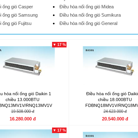
i ống gió Casper
Điều hòa nối ống gió Midea
ối ống gió Samsung
Điều hòa nối ống gió Sumikura
i ống gió Fujitsu
Điều hòa nối ống gió General
▼ 17 %
u hòa nối ống gió Daikin 1
Điều hòa nối ống gió Daiki
chiều 13.000BTU
chiều 18.000BTU
BNQ13MV1V/RNQ13MV1V
FDBNQ18MV1V/RNQ18M
19.508.000 đ
24.623.000 đ
16.280.000 đ
20.540.000 đ
▼ 17 %