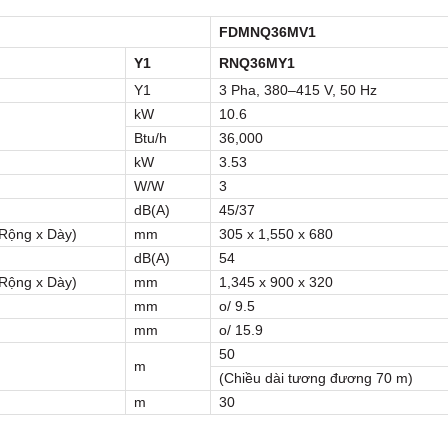
FDMNQ36MV1
Y1
RNQ36MY1
Y1
3 Pha, 380–415 V, 50 Hz
kW
10.6
Btu/h
36,000
kW
3.53
W/W
3
dB(A)
45/37
 Rộng x Dày)
mm
305 x 1,550 x 680
dB(A)
54
 Rộng x Dày)
mm
1,345 x 900 x 320
mm
o/ 9.5
mm
o/ 15.9
50
m
(Chiều dài tương đương 70 m)
m
30