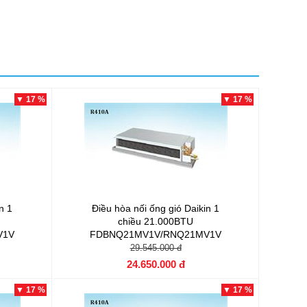
▼ 17 %
▼ 17 %
n 1
Điều hòa nối ống gió Daikin 1
chiều 21.000BTU
V1V
FDBNQ21MV1V/RNQ21MV1V
29.545.000 đ
24.650.000 đ
▼ 17 %
▼ 17 %