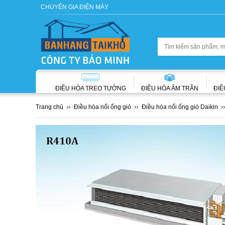
CHUYÊN GIA ĐIỆN MÁY
ĐIỀU HÒA TREO TƯỜNG
ĐIỀU HÒA ÂM TRẦN
ĐIỀ
Trang chủ
Điều hòa nối ống gió
Điều hòa nối ống gió Daikin