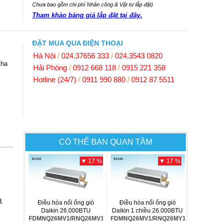
Chưa bao gồm chi phí Nhân công & Vật tư lắp đặt)
Tham khảo bảng giá lắp đặt tại đây.
ĐẶT MUA QUA ĐIỆN THOẠI
Hà Nội
/
024.37656 333
/
024.3543 0820
Pha
Hải Phòng
/
0912 668 118
/
0915 221 358
Hotline (24/7)
/
0911 990 880
/
0912 87 5511
CÓ THỂ BẠN QUAN TÂM
▼ 17 %
▼ 17 %
a
Điều hòa nối ống gió
Điều hòa nối ống gió
Daikin 26.000BTU
Daikin 1 chiều 26.000BTU
FDMNQ26MV1/RNQ26MV19
FDMNQ26MV1/RNQ26MY1