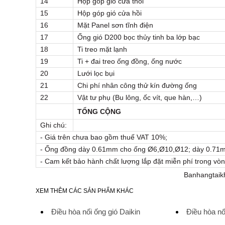
14
Hộp góp gió cửa thổi
15
Hộp góp gió cửa hồi
16
Mặt Panel sơn tĩnh điện
17
Ống gió D200 bọc thủy tinh ba lớp bạc
18
Ti treo mặt lạnh
19
Ti + đai treo ống đồng, ống nước
20
Lưới lọc bụi
21
Chi phí nhân công thử kín đường ống
22
Vật tư phụ (Bu lông, ốc vít, que hàn,…)
TỔNG CỘNG
Ghi chú:
- Giá trên chưa bao gồm thuế VAT 10%;
- Ống đồng dày 0.61mm cho ống Ø6,Ø10,Ø12; dày 0.71
- Cam kết bảo hành chất lượng lắp đặt miễn phí trong vòn
Banhangtaikh
XEM THÊM CÁC SẢN PHẨM KHÁC
Điều hòa nối ống gió Daikin
Điều hòa nố