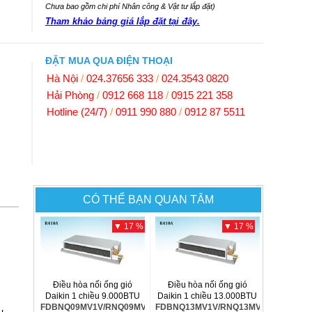
Chưa bao gồm chi phí Nhân công & Vật tư lắp đặt)
Tham khảo bảng giá lắp đặt tại đây.
ĐẶT MUA QUA ĐIỆN THOẠI
Hà Nội
/
024.37656 333
/
024.3543 0820
Hải Phòng
/
0912 668 118
/
0915 221 358
Hotline (24/7)
/
0911 990 880
/
0912 87 5511
CÓ THỂ BẠN QUAN TÂM
▼ 17 %
▼ 17 %
Điều hòa nối ống gió
Điều hòa nối ống gió
Daikin 1 chiều 9.000BTU
Daikin 1 chiều 13.000BTU
FDBNQ09MV1V/RNQ09MV1V
FDBNQ13MV1V/RNQ13MV1V