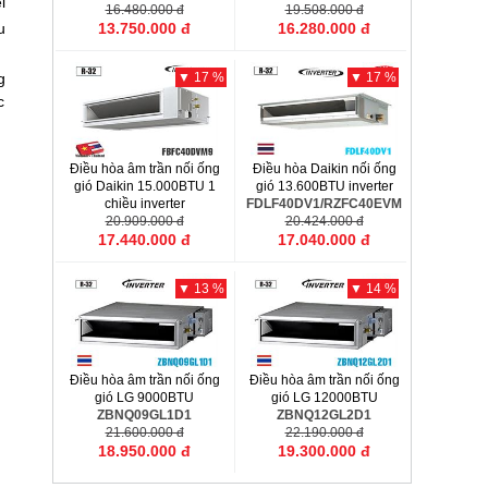
l
16.480.000 đ
19.508.000 đ
u
13.750.000 đ
16.280.000 đ
g
▼ 17 %
▼ 17 %
c
Điều hòa âm trần nối ống
Điều hòa Daikin nối ống
gió Daikin 15.000BTU 1
gió 13.600BTU inverter
chiều inverter
FDLF40DV1/RZFC40EVM
FBFC40DVM9/RZFC40EVM
20.909.000 đ
20.424.000 đ
17.440.000 đ
17.040.000 đ
▼ 13 %
▼ 14 %
Điều hòa âm trần nối ống
Điều hòa âm trần nối ống
gió LG 9000BTU
gió LG 12000BTU
ZBNQ09GL1D1
ZBNQ12GL2D1
21.600.000 đ
22.190.000 đ
18.950.000 đ
19.300.000 đ