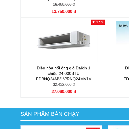
16.480.000 đ
13.750.000 đ
▼ 17 %
Điều hòa nối ống gió Daikin 1
Đi
chiều 24.000BTU
FDBNQ24MV1V/RNQ24MV1V
FD
32.432.000 đ
27.060.000 đ
SẢN PHẨM BÁN CHẠY