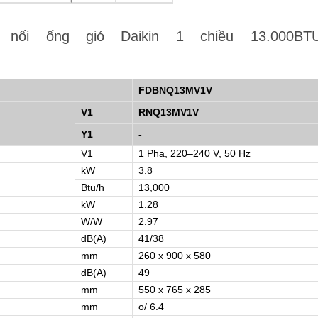
ối ống gió Daikin 1 chiều 13.000BT
FDBNQ13MV1V
V1
RNQ13MV1V
Y1
-
V1
1 Pha, 220–240 V, 50 Hz
kW
3.8
Btu/h
13,000
kW
1.28
W/W
2.97
dB(A)
41/38
mm
260 x 900 x 580
dB(A)
49
mm
550 x 765 x 285
mm
o/ 6.4