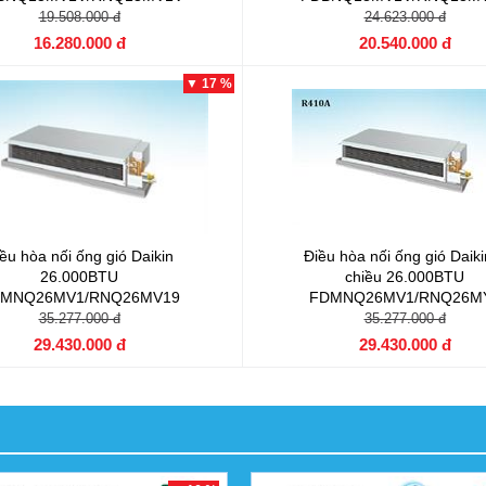
19.508.000 đ
24.623.000 đ
16.280.000 đ
20.540.000 đ
▼ 17 %
ều hòa nối ống gió Daikin
Điều hòa nối ống gió Daiki
26.000BTU
chiều 26.000BTU
MNQ26MV1/RNQ26MV19
FDMNQ26MV1/RNQ26M
35.277.000 đ
35.277.000 đ
29.430.000 đ
29.430.000 đ