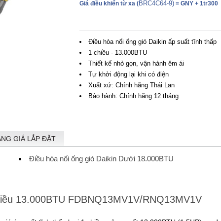
BRC4C64-9)
Giá điều khiển từ xa
(
=
GNY +
1tr300
Điều hòa nối ống gió Daikin ấp suất tĩnh thấp
1 chiều - 13.000BTU
Thiết kế nhỏ gọn, vận hành êm ái
Tự khởi động lại khi có điện
Xuất xứ: Chính hãng Thái Lan
Bảo hành: Chính hãng 12 tháng
ẢNG GIÁ LẮP ĐẶT
Điều hòa nối ống gió Daikin Dưới 18.000BTU
n 1 chiều 13.000BTU FDBNQ13MV1V/RNQ13MV1V