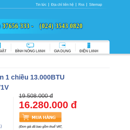
Tin tức
Địa chỉ liên hệ
Rss
Sitemap
) 37656 333 -
(024) 3543 0820
GIẶT
BÌNH NÓNG LẠNH
GIA DỤNG
ĐIỆN LẠNH
in 1 chiều 13.000BTU
1V
19.508.000 đ
16.280.000 đ
)
(Đơn giá đã bao gồm thuế VAT,