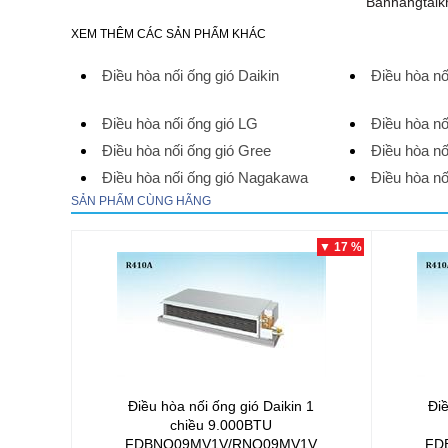
Banhangtaikh
XEM THÊM CÁC SẢN PHẨM KHÁC
Điều hòa nối ống gió Daikin
Điều hòa nố
Điều hòa nối ống gió LG
Điều hòa nố
Điều hòa nối ống gió Gree
Điều hòa n
Điều hòa nối ống gió Nagakawa
Điều hòa nố
SẢN PHẨM CÙNG HÃNG
▼ 17 %
Điều hòa nối ống gió Daikin 1
Điề
chiều 9.000BTU
FDBNQ09MV1V/RNQ09MV1V
FD