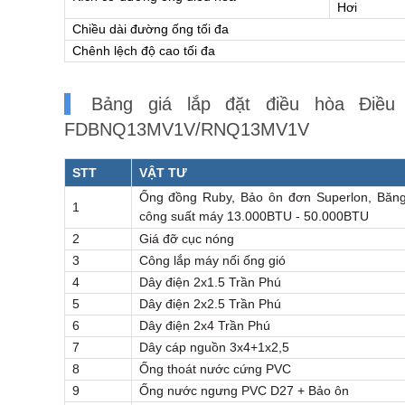
Hơi
Chiều dài đường ống tối đa
Chênh lệch độ cao tối đa
Bảng giá lắp đặt điều hòa Điều 
FDBNQ13MV1V/RNQ13MV1V
STT
VẬT TƯ
Ống đồng Ruby, Bảo ôn đơn Superlon, Băng
1
công suất máy 13.000BTU - 50.000BTU
2
Giá đỡ cục nóng
3
Công lắp máy nối ống gió
4
Dây điện 2x1.5 Trần Phú
5
Dây điện 2x2.5 Trần Phú
6
Dây điện 2x4 Trần Phú
7
Dây cáp nguồn 3x4+1x2,5
8
Ống thoát nước cứng PVC
9
Ống nước ngưng PVC D27 + Bảo ôn