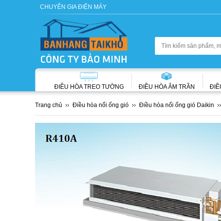
CHUYÊN GIA ĐIỆN MÁY
ĐIỀU HÒA TREO TƯỜNG
ĐIỀU HÒA ÂM TRẦN
ĐIỀ
Trang chủ
Điều hòa nối ống gió
Điều hòa nối ống gió Daikin