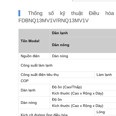
Thống số kỹ thuật Điều hòa n
FDBNQ13MV1V/RNQ13MV1V
Dàn lạnh
Tên Model
Dàn nóng
Nguồn điện
Dàn nóng
Công suất làm lạnh
Công suất điện tiêu thụ
Làm lạnh
COP
Độ ồn (Cao/Thấp)
Dàn lạnh
Kích thước (Cao x Rộng x Dày)
Độ ồn
Dàn nóng
Kích thước (Cao x Rộng x Dày)
Lỏng
Kích cỡ đường ống
điều hòa