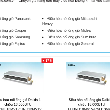
o.com.vn - Chuyên gia hàng đầu máy điều hòa không khí tại Việt Na
i ống gió Panasonic
Điều hòa nối ống gió Mitsubishi
Heavy
i ống gió Casper
Điều hòa nối ống gió Midea
ối ống gió Samsung
Điều hòa nối ống gió Sumikura
i ống gió Fujitsu
Điều hòa nối ống gió General
▼ 17 %
u hòa nối ống gió Daikin 1
Điều hòa nối ống gió Daiki
chiều 13.000BTU
chiều 18.000BTU
BNQ13MV1V/RNQ13MV1V
FDBNQ18MV1V/RNQ18M