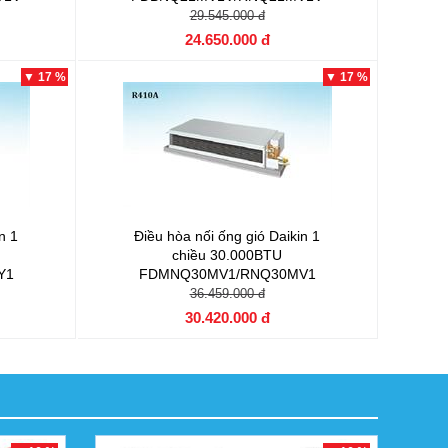
29.545.000 đ
24.650.000 đ
▼ 17 %
▼ 17 %
n 1
Điều hòa nối ống gió Daikin 1
chiều 30.000BTU
Y1
FDMNQ30MV1/RNQ30MV1
36.459.000 đ
30.420.000 đ