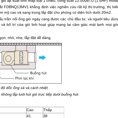
 gió áp suất tĩnh thấp loại 1 chiều, công suất 13.000BTU (1.5HP) mode
ắt FDBNQ13MV1 khẳng định việc nghiên cứu rất kỹ thị trường, thị hiế
hẩm mỹ cao và sang trọng lắp đặt cho phòng có diện tích dưới 20m2.
u trần nối ống gió ngày càng được các chủ đầu tư, và người tiêu dùn
t và bố trí cửa gió linh hoạt giúp mang lại cảm giác mát lạnh mọi gó
gọn: nhỏ, nhẹ, lắp đặt dễ dàng
 độ dốc ống xả và cách nhiệt.
hông lắp lưới hút gió trực tiếp dưới buồng hút.
Cao
Thấp
41
38