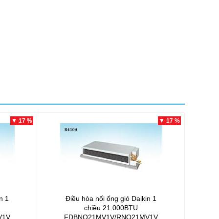
m
▼ 17 %
▼ 17 %
n 1
Điều hòa nối ống gió Daikin 1
chiều 21.000BTU
V1V
FDBNQ21MV1V/RNQ21MV1V