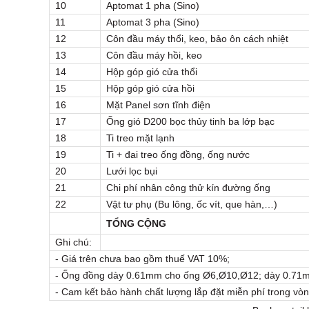
10
Aptomat 1 pha (Sino)
11
Aptomat 3 pha (Sino)
12
Côn đầu máy thổi, keo, bảo ôn cách nhiệt
13
Côn đầu máy hồi, keo
14
Hộp góp gió cửa thổi
15
Hộp góp gió cửa hồi
16
Mặt Panel sơn tĩnh điện
17
Ống gió D200 bọc thủy tinh ba lớp bạc
18
Ti treo mặt lạnh
19
Ti + đai treo ống đồng, ống nước
20
Lưới lọc bụi
21
Chi phí nhân công thử kín đường ống
22
Vật tư phụ (Bu lông, ốc vít, que hàn,…)
TỔNG CỘNG
Ghi chú:
- Giá trên chưa bao gồm thuế VAT 10%;
- Ống đồng dày 0.61mm cho ống Ø6,Ø10,Ø12; dày 0.71
- Cam kết bảo hành chất lượng lắp đặt miễn phí trong vòn