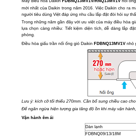
Máy
điều hòa Daikin
FDBNQ13MV1V/RNQ13MV1V
nối ống
mới nhất của Daikin trong năm 2016. Việc Daikin cho ra m
người tiêu dùng Việt đáp ứng nhu cầu lắp đặt đòi hỏi sự t
Trong những năm gần đây với ưu việt của máy điều hòa giấ
lựa chọn càng nhiều: Tiết kiệm diện tích, dễ dàng lắp đặ
phòng.
Điều hòa giấu trần nối ống gió Daikin
FDBNQ13MV1V
nhỏ 
Lưu ý: kích cỡ tối thiểu 270mm. Cần bổ sung chiều cao cho
Để ngăn ngừa hiện tượng gia tăng độ ồn khi máy vận hành, k
Vận hành êm ái
Dàn lạnh
FDBNQ09/13/18M