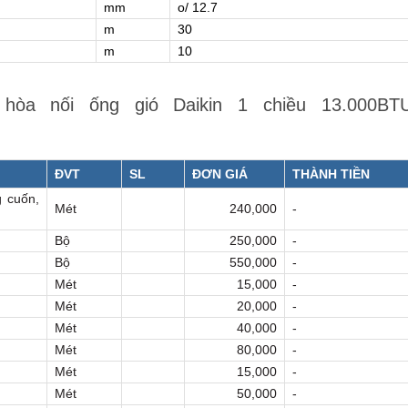
mm
o/ 12.7
m
30
m
10
hòa nối ống gió Daikin 1 chiều 13.000BT
ĐVT
SL
ĐƠN GIÁ
THÀNH TIỀN
 cuốn,
Mét
240,000
-
Bộ
250,000
-
Bộ
550,000
-
Mét
15,000
-
Mét
20,000
-
Mét
40,000
-
Mét
80,000
-
Mét
15,000
-
Mét
50,000
-