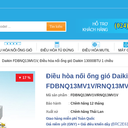
(024
U HÒA NỐI ỐNG GIÓ
ĐIỀU HÒA TỦ ĐỨNG
ĐIỀU HÒA MUTIL
MÁY 
Daikin FDBNQ13MV1V, Điều hòa nối ống gió Daikin 13000BTU 1 chiều
Điều hòa nối ống gió Daik
▼ 17 %
FDBNQ13MV1V/RNQ13MV
Mã sản phẩm
:
FDBNQ13MV1V/RNQ13MV1V
Bảo hành
:
Chính hãng 12 tháng
Xuất xứ
:
Chính hãng Thái Lan
Giao hàng miễn phí Toàn Quốc
BRC2E61
Giá niêm yết (GNY) = Giá điều khiển dây
(