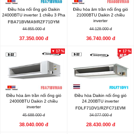
Điều hòa nối ống gió Daikin
Điều hòa âm trần nối ống gió
24000BTU inverter 1 chiều 3 Pha
21000BTU Daikin 2 chiều
inverter
FBA71BVMA9/RZF71DYM
FBA60BVMA9/RZA60DV2V
44.855.000 đ
44.128.000 đ
37.350.000 đ
36.740.000 đ
▼ 17 %
▼ 17 %
Điều hòa âm trần nối ống gió
Điều hòa Daikin nối ống gió
24000BTU Daikin 2 chiều
24.200BTU inverter
inverter
FDLF71DV1/RZFC71EVM
FBA71BVMA9/RZA71DV1
45.688.000 đ
34.077.000 đ
38.040.000 đ
28.430.000 đ