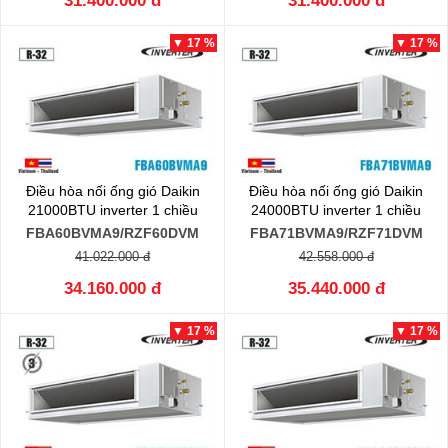
31.400.000 đ
31.400.000 đ
▼ 17 %
▼ 17 %
Điều hòa nối ống gió Daikin
Điều hòa nối ống gió Daikin
21000BTU inverter 1 chiều
24000BTU inverter 1 chiều
FBA60BVMA9/RZF60DVM
FBA71BVMA9/RZF71DVM
41.022.000 đ
42.558.000 đ
34.160.000 đ
35.440.000 đ
▼ 17 %
▼ 17 %