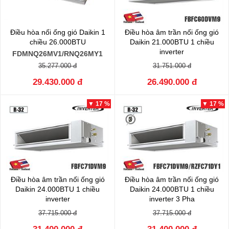
Điều hòa nối ống gió Daikin 1
Điều hòa âm trần nối ống gió
chiều 26.000BTU
Daikin 21.000BTU 1 chiều
inverter
FDMNQ26MV1/RNQ26MY1
FBFC60DVM9/RZFC60EVM
35.277.000 đ
31.751.000 đ
29.430.000 đ
26.490.000 đ
▼ 17 %
▼ 17 %
Điều hòa âm trần nối ống gió
Điều hòa âm trần nối ống gió
Daikin 24.000BTU 1 chiều
Daikin 24.000BTU 1 chiều
inverter
inverter 3 Pha
FBFC71DVM9/RZFC71EVM
FBFC71DVM9/RZFC71EY1
37.715.000 đ
37.715.000 đ