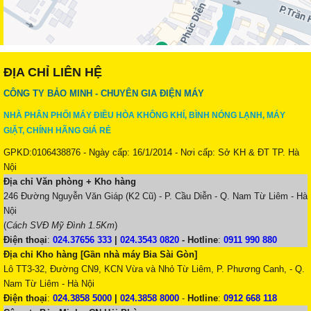
ĐỊA CHỈ LIÊN HỆ
CÔNG TY BẢO MINH - CHUYÊN GIA ĐIỆN MÁY
NHÀ PHÂN PHỐI MÁY ĐIỀU HÒA KHÔNG KHÍ, BÌNH NÓNG LẠNH, MÁY
GIẶT, CHÍNH HÃNG GIÁ RẺ
GPKD:0106438876 - Ngày cấp: 16/1/2014 - Nơi cấp: Sở KH & ĐT TP. Hà
Nội
Địa chỉ Văn phòng + Kho hàng
246 Đường Nguyễn Văn Giáp (K2 Cũ) - P. Cầu Diễn - Q. Nam Từ Liêm - Hà
Nội
(
Cách SVĐ Mỹ Đình 1.5Km
)
Điện thoại
:
024.37656 333
|
024.3543 0820
-
Hotline
:
0911 990 880
Địa chỉ Kho hàng [Gần nhà máy Bia Sài Gòn]
Lô TT3-32, Đường CN9, KCN Vừa và Nhỏ Từ Liêm, P. Phương Canh, - Q.
Nam Từ Liêm - Hà Nội
Điện thoại
:
024.3858 5000
|
024.3858 8000
-
Hotline
:
0912 668 118