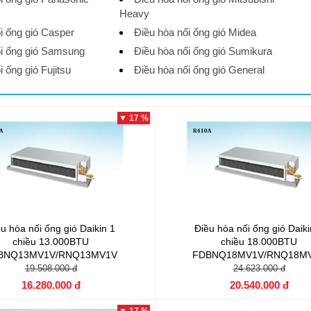
Heavy
i ống gió Casper
Điều hòa nối ống gió Midea
ối ống gió Samsung
Điều hòa nối ống gió Sumikura
i ống gió Fujitsu
Điều hòa nối ống gió General
▼ 17 %
u hòa nối ống gió Daikin 1
Điều hòa nối ống gió Daiki
chiều 13.000BTU
chiều 18.000BTU
BNQ13MV1V/RNQ13MV1V
FDBNQ18MV1V/RNQ18M
19.508.000 đ
24.623.000 đ
16.280.000 đ
20.540.000 đ