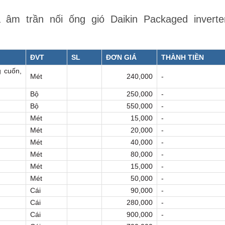
âm trần nối ống gió Daikin Packaged inverte
ĐVT
SL
ĐƠN GIÁ
THÀNH TIỀN
 cuốn,
Mét
240,000
-
Bộ
250,000
-
Bộ
550,000
-
Mét
15,000
-
Mét
20,000
-
Mét
40,000
-
Mét
80,000
-
Mét
15,000
-
Mét
50,000
-
Cái
90,000
-
Cái
280,000
-
Cái
900,000
-