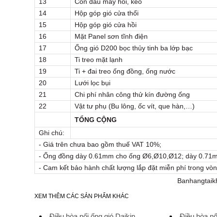
13
Côn đầu máy hồi, keo
14
Hộp góp gió cửa thổi
15
Hộp góp gió cửa hồi
16
Mặt Panel sơn tĩnh điện
17
Ống gió D200 bọc thủy tinh ba lớp bạc
18
Ti treo mặt lạnh
19
Ti + đai treo ống đồng, ống nước
20
Lưới lọc bụi
21
Chi phí nhân công thử kín đường ống
22
Vật tư phụ (Bu lông, ốc vít, que hàn,…)
TỔNG CỘNG
Ghi chú:
- Giá trên chưa bao gồm thuế VAT 10%;
- Ống đồng dày 0.61mm cho ống Ø6,Ø10,Ø12; dày 0.71
- Cam kết bảo hành chất lượng lắp đặt miễn phí trong vòn
Banhangtaikh
XEM THÊM CÁC SẢN PHẨM KHÁC
Điều hòa nối ống gió Daikin
Điều hòa nố