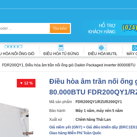
(024
U HÒA NỐI ỐNG GIÓ
ĐIỀU HÒA TỦ ĐỨNG
ĐIỀU HÒA MUTIL
MÁY 
FDR200QY1, Điều hòa âm trần nối ống gió Daikin Packaged inverter 80000BTU
Điều hòa âm trần nối ống 
▼ 12 %
80.000BTU FDR200QY1/
Mã sản phẩm
:
FDR200QY1/RZUR200QY1
Bảo hành
:
Máy 1 năm, máy nén 5 năm
Xuất xứ
:
Chính hãng Thái Lan
Giá niêm yết (GNY) = Giá điều khiển dây
(BRC1E6
Giao hàng Miễn Phí Toàn Quốc