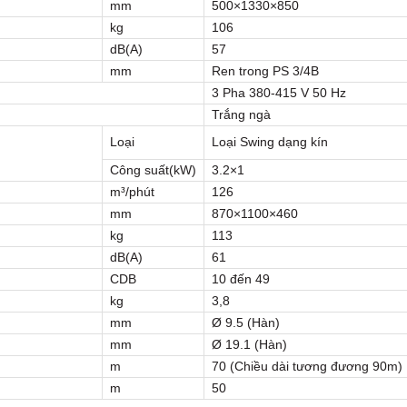
mm
500×1330×850
kg
106
dB(A)
57
mm
Ren trong PS 3/4B
3 Pha 380-415 V 50 Hz
Trắng ngà
Loại
Loại Swing dạng kín
Công suất(kW)
3.2×1
m³/phút
126
mm
870×1100×460
kg
113
dB(A)
61
CDB
10 đến 49
kg
3,8
mm
Ø 9.5 (Hàn)
mm
Ø 19.1 (Hàn)
m
70 (Chiều dài tương đương 90m)
m
50