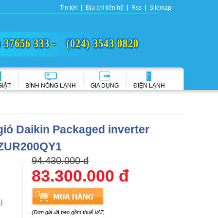
Tin tức
Địa chỉ liên hệ
Rss
Sitemap
) 37656 333 -
(024) 3543 0820
GIẶT
BÌNH NÓNG LẠNH
GIA DỤNG
ĐIỆN LẠNH
gió Daikin Packaged inverter
RZUR200QY1
94.430.000 đ
83.300.000 đ
)
1
(Đơn giá đã bao gồm thuế VAT,