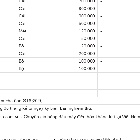
Cái
700,000
-
Cái
900,000
-
Cái
900,000
-
Cái
500,000
-
Mét
120,000
-
Cái
50,000
-
Bộ
20,000
-
Cái
200,000
-
Bộ
100,000
-
Bộ
100,000
-
mm cho ống Ø16,Ø19;
g 06 tháng kể từ ngày ký biên bản nghiệm thu.
o.com.vn - Chuyên gia hàng đầu máy điều hòa không khí tại Việt Na
i ống gió Panasonic
Điều hòa nối ống gió Mitsubishi