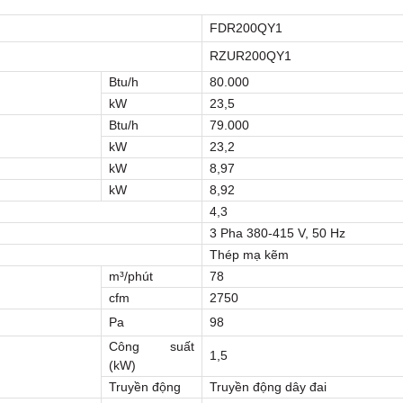
FDR200QY1
RZUR200QY1
Btu/h
80.000
kW
23,5
Btu/h
79.000
kW
23,2
kW
8,97
kW
8,92
4,3
3 Pha 380-415 V, 50 Hz
Thép mạ kẽm
m³/phút
78
cfm
2750
Pa
98
Công suất
1,5
(kW)
Truyền động
Truyền động dây đai