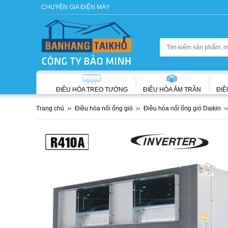
CHUYÊN GIA ĐIỆN MÁY
ĐIỀU HÒA TREO TƯỜNG
ĐIỀU HÒA ÂM TRẦN
ĐIỀ
Trang chủ
Điều hòa nối ống gió
Điều hòa nối ống gió Daikin