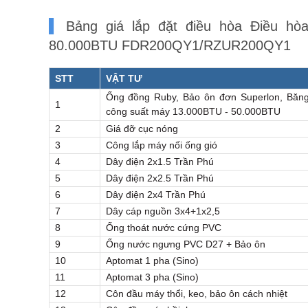
Bảng giá lắp đặt điều hòa Điều hòa 
80.000BTU FDR200QY1/RZUR200QY1
STT
VẬT TƯ
Ống đồng Ruby, Bảo ôn đơn Superlon, Băng
1
công suất máy 13.000BTU - 50.000BTU
2
Giá đỡ cục nóng
3
Công lắp máy nối ống gió
4
Dây điện 2x1.5 Trần Phú
5
Dây điện 2x2.5 Trần Phú
6
Dây điện 2x4 Trần Phú
7
Dây cáp nguồn 3x4+1x2,5
8
Ống thoát nước cứng PVC
9
Ống nước ngưng PVC D27 + Bảo ôn
10
Aptomat 1 pha (Sino)
11
Aptomat 3 pha (Sino)
12
Côn đầu máy thổi, keo, bảo ôn cách nhiệt