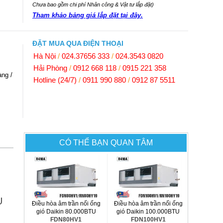
Chưa bao gồm chi phí Nhân công & Vật tư lắp đặt)
Tham khảo bảng giá lắp đặt tại đây.
ĐẶT MUA QUA ĐIỆN THOẠI
Hà Nội
/
024.37656 333
/
024.3543 0820
Hải Phòng
/
0912 668 118
/
0915 221 358
ng /
Hotline (24/7)
/
0911 990 880
/
0912 87 5511
CÓ THỂ BẠN QUAN TÂM
U
Điều hòa âm trần nối ống
Điều hòa âm trần nối ống
gió Daikin 80.000BTU
gió Daikin 100.000BTU
FDN80HV1
FDN100HV1