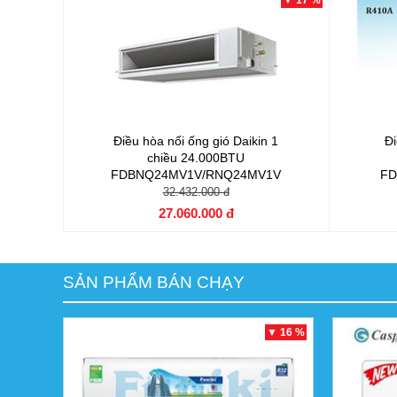
▼ 17 %
Điều hòa nối ống gió Daikin 1
Đi
chiều 24.000BTU
FDBNQ24MV1V/RNQ24MV1V
FD
32.432.000 đ
27.060.000 đ
SẢN PHẨM BÁN CHẠY
▼ 16 %