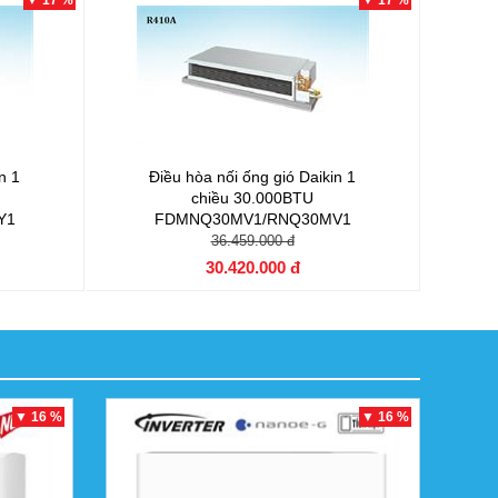
▼ 17 %
▼ 17 %
n 1
Điều hòa nối ống gió Daikin 1
chiều 30.000BTU
Y1
FDMNQ30MV1/RNQ30MV1
36.459.000 đ
30.420.000 đ
▼ 16 %
▼ 16 %