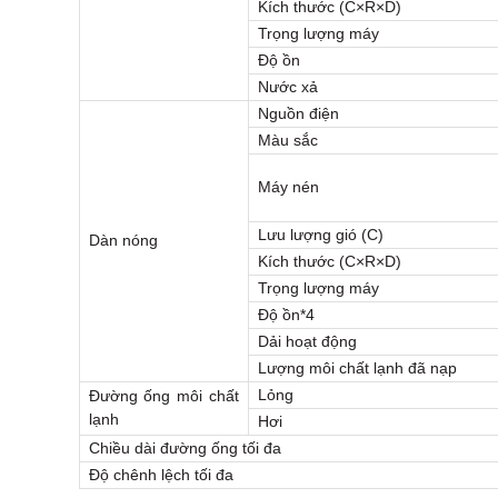
Kích thước (C×R×D)
Trọng lượng máy
Độ ồn
Nước xả
Nguồn điện
Màu sắc
Máy nén
Lưu lượng gió (C)
Dàn nóng
Kích thước (C×R×D)
Trọng lượng máy
Độ ồn*4
Dải hoạt động
Lượng môi chất lạnh đã nạp
Lỏng
Đường ống môi chất
lạnh
Hơi
Chiều dài đường ống tối đa
Độ chênh lệch tối đa