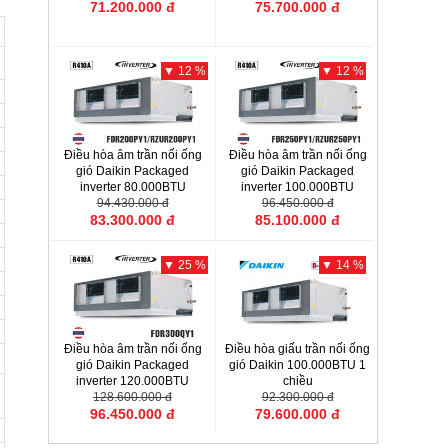
71.200.000 đ
75.700.000 đ
▼ 12 %
▼ 12 %
Điều hòa âm trần nối ống
Điều hòa âm trần nối ống
gió Daikin Packaged
gió Daikin Packaged
inverter 80.000BTU
inverter 100.000BTU
FDR200QY1/RZUR200QY1
94.430.000 đ
FDR250QY1/RZUR250QY1
96.450.000 đ
83.300.000 đ
85.100.000 đ
▼ 25 %
▼ 14 %
Điều hòa âm trần nối ống
Điều hòa giấu trần nối ống
gió Daikin Packaged
gió Daikin 100.000BTU 1
inverter 120.000BTU
chiều
FDR300QY1/RZUR300QY1
128.600.000 đ
FDR10RNY1/RUR10RNY1
92.300.000 đ
96.450.000 đ
79.600.000 đ