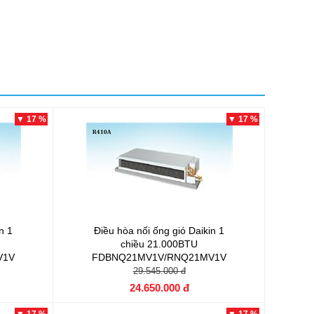
▼ 17 %
▼ 17 %
n 1
Điều hòa nối ống gió Daikin 1
chiều 21.000BTU
V1V
FDBNQ21MV1V/RNQ21MV1V
29.545.000 đ
24.650.000 đ