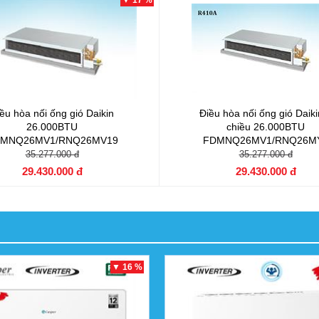
▼ 17 %
ều hòa nối ống gió Daikin
Điều hòa nối ống gió Daiki
26.000BTU
chiều 26.000BTU
MNQ26MV1/RNQ26MV19
FDMNQ26MV1/RNQ26M
35.277.000 đ
35.277.000 đ
29.430.000 đ
29.430.000 đ
▼ 16 %