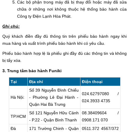
Các bộ phận trong máy đã bị thay đổi hoặc máy đã sửa
chữa ở những nơi không thuộc hệ thống bảo hành của
Công ty Điện Lạnh Hòa Phát.
Ghi chú:
Quý khách điền đầy đủ thông tin trên phiếu bảo hành ngay khi
mua hàng và xuất trình phiếu bảo hành khi có yêu cầu.
Phiếu bảo hành hợp lệ là phiếu ghi đầy đủ các thông tin và không
bị tẩy xóa.
3. Trung tâm bảo hành Funiki
Tại
Địa chỉ
Điện thoại
Số 39 Nguyễn Đình Chiểu
024.62797080 /
Hà Nội:
- Phường Lê Đại Hành -
024.3933 4735
Quận Hai Bà Trưng
Số 121 Nguyễn Hữu Cảnh
08.38409604 /
TP.HCM
- P.22 - Quận Bình Thạnh
0908.171 070
Đà
171 Trường Chinh - Quận
0511.372 4567/372