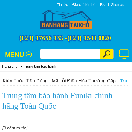
Tin tức
Địa chỉ liên hệ
Rss
Sitemap
(024) 37656 333 -
(024) 3543 0820
MENU
Trang chủ
Trung tâm bảo hành
Kiến Thức Tiêu Dùng
Mã Lỗi Điều Hòa Thường Gặp
Trun
Trung tâm bảo hành Funiki chính
hãng Toàn Quốc
[9 năm trước]