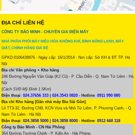
ĐỊA CHỈ LIÊN HỆ
CÔNG TY BẢO MINH - CHUYÊN GIA ĐIỆN MÁY
NHÀ PHÂN PHỐI MÁY ĐIỀU HÒA KHÔNG KHÍ, BÌNH NÓNG LẠNH, MÁY
GIẶT, CHÍNH HÃNG GIÁ RẺ
GPKD:0106438876 - Ngày cấp: 16/1/2014 - Nơi cấp: Sở KH & ĐT TP. Hà
Nội
Địa chỉ Văn phòng + Kho hàng
246 Đường Nguyễn Văn Giáp (K2 Cũ) - P. Cầu Diễn - Q. Nam Từ Liêm - Hà
Nội
(
Cách SVĐ Mỹ Đình 1.5Km
)
Điện thoại
:
024.37656 333
|
024.3543 0820
-
Hotline
:
0911 990 880
Địa chỉ Kho hàng [Gần nhà máy Bia Sài Gòn]
Lô TT3-32, Đường CN9, KCN Vừa và Nhỏ Từ Liêm, P. Phương Canh, - Q.
Nam Từ Liêm - Hà Nội
Điện thoại
:
024.3858 5000
|
024.3858 8000
-
Hotline
:
0912 668 118
Công ty Bảo Minh - CN Hải Phòng
354 Đường Trường Chinh - P. Kiến An - Hải Phòng