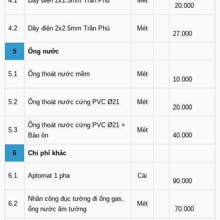
4.1
Dây điện 2x1.5mm Trần Phú
Mét
20.000
4.2
Dây điện 2x2.5mm Trần Phú
Mét
27.000
5
Ống nước
5.1
Ống thoát nước mềm
Mét
10.000
5.2
Ống thoát nước cứng PVC Ø21
Mét
20.000
Ống thoát nước cứng PVC Ø21 +
5.3
Mét
Bảo ôn
40.000
6
Chi phí khác
6.1
Aptomat 1 pha
Cái
90.000
Nhân công đục tường đi ống gas,
6.2
Mét
ống nước âm tường
70.000