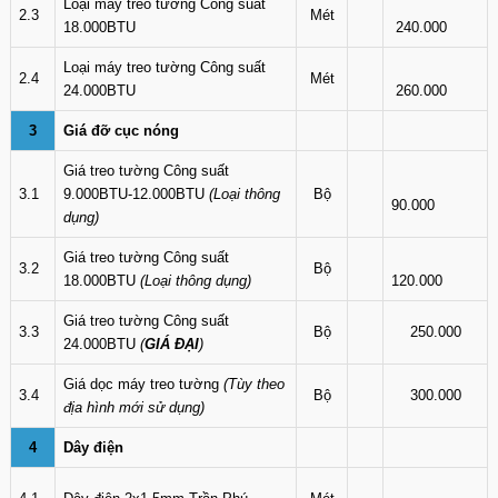
Loại máy treo tường Công suất
2.3
Mét
18.000BTU
240.000
Loại máy treo tường Công suất
2.4
Mét
24.000BTU
260.000
3
Giá đỡ cục nóng
Giá treo tường Công suất
3.1
9.000BTU-12.000BTU
(Loại thông
Bộ
90.000
dụng)
Giá treo tường Công suất
3.2
Bộ
18.000BTU
(Loại thông dụng)
120.000
Giá treo tường Công suất
3.3
Bộ
250.000
24.000BTU
(
GIÁ ĐẠI
)
Giá dọc máy treo tường
(Tùy theo
3.4
Bộ
300.000
địa hình mới sử dụng)
4
Dây điện