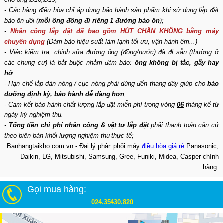
- Các hãng điều hòa chỉ áp dụng bảo hành sản phẩm khi sử dụng lắp đặt
bảo ôn đôi (
mỗi ống đồng đi riêng 1 đường bảo ôn
);
-
Nhân công lắp đặt đã bao gồm HÚT CHÂN KHÔNG bằng máy
chuyên dụng
(Đảm bảo hiệu suất làm lạnh tối ưu, vận hành êm...)
- Việc kiểm tra, chỉnh sửa đường ống (đồng/nước) đã đi sẵn (thường ở
các chung cư) là bắt buộc nhằm đảm bảo:
ống không bị tắc, gẫy hay
hở
...
- Hạn chế lắp dàn nóng / cục nóng phải dùng đến thang dây giúp cho
bảo
dưỡng định kỳ, bảo hành dễ dàng hơn
;
- Cam kết bảo hành chất lượng lắp đặt miễn phí trong vòng
06
tháng kể từ
ngày ký nghiệm thu.
-
Tổng tiền chi phí nhân công & vật tư lắp đặt
phải thanh toán căn cứ
theo biên bản khối lượng nghiệm thu thực tế;
Banhangtaikho.com.vn - Đại lý phân phối máy
điều hòa giá rẻ
Panasonic,
Daikin, LG, Mitsubishi, Samsung, Gree, Funiki, Midea, Casper chính
hãng
Gọi mua hàng:
024.35430.820