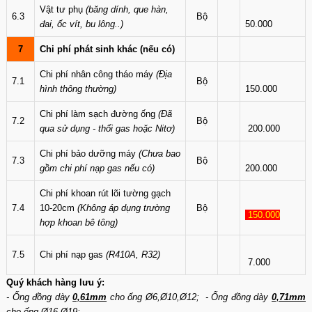
Vật tư phụ
(băng dính, que hàn,
6.3
Bộ
đai, ốc vít, bu lông..)
50.000
7
Chi phí phát sinh khác (nếu có)
Chi phí nhân công tháo máy
(Địa
7.1
Bộ
hình thông thường)
150.000
Chi phí làm sạch đường ống
(Đã
7.2
Bộ
qua sử dụng - thổi gas hoặc Nitơ)
200.000
Chi phí bảo dưỡng máy
(Chưa bao
7.3
Bộ
gồm chi phí nạp gas nếu có)
200.000
Chi phí khoan rút lõi tường gạch
7.4
10-20cm
(Không áp dụng trường
Bộ
150.000
hợp khoan bê tông)
7.5
Chi phí nạp gas
(R410A, R32)
7.000
Quý khách hàng lưu ý:
- Ống đồng dày
0,61mm
cho ống Ø6,Ø10,Ø12; - Ống đồng dày
0,71mm
cho ống Ø16,Ø19;