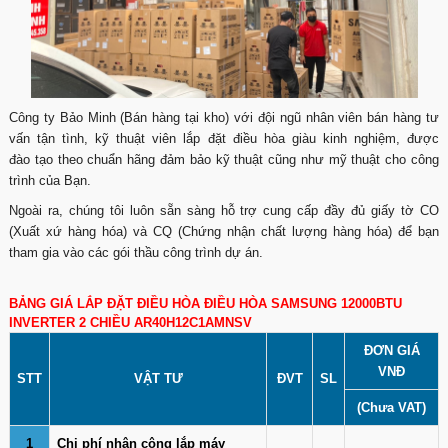
Công ty Bảo Minh (Bán hàng tại kho) với đội ngũ nhân viên bán hàng tư
vấn tận tình, kỹ thuật viên lắp đặt điều hòa giàu kinh nghiệm, được
đào tạo theo chuẩn hãng đảm bảo kỹ thuật cũng như mỹ thuật cho công
trình của Bạn.
Ngoài ra, chúng tôi luôn sẵn sàng hỗ trợ cung cấp đầy đủ giấy tờ CO
(Xuất xứ hàng hóa) và CQ (Chứng nhận chất lượng hàng hóa) để bạn
tham gia vào các gói thầu công trình dự án.
BẢNG GIÁ LẮP ĐẶT ĐIỀU HÒA ĐIỀU HÒA SAMSUNG 12000BTU
INVERTER 2 CHIỀU AR40H12C1AMNSV
ĐƠN GIÁ
VNĐ
STT
VẬT TƯ
ĐVT
SL
(Chưa VAT)
1
Chi phí nhân công lắp máy