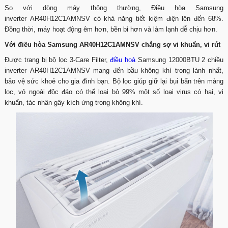
So với dòng máy thông thường, Điều hòa Samsung
inverter AR40H12C1AMNSV có khả năng tiết kiệm điện lên đến 68%.
Đồng thời, máy hoạt động êm hơn, bền bỉ hơn và làm lạnh dễ chịu hơn.
Với điều hòa Samsung AR40H12C1AMNSV chẳng sợ vi khuẩn, vi rút
Được trang bị bộ lọc 3-Care Filter,
điều hoà
Samsung 12000BTU 2 chiều
inverter AR40H12C1AMNSV mang đến bầu không khí trong lành nhất,
bảo vệ sức khoẻ cho gia đình bạn. Bộ lọc giúp giữ lại bụi bẩn trên màng
lọc, vỏ ngoài độc đáo có thể loại bỏ 99% một số loại virus có hại, vi
khuẩn, tác nhân gây kích ứng trong không khí.