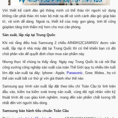
Với thiết kế cánh đảo gió thông minh có thể tháo rời người sử dụng
không cần phải tháo rời toàn bộ mặt nạ để vệ sinh cánh đảo gió giúp bảo
trì, vệ sinh dễ dàng. Ngoài ra, thiết kế của máy gọn gàng, tinh tế cũng
giúplàm tăng tính thẩm mỹ hơn cho mọi căn phòng.
Sản xuất, lắp ráp tại Trung Quốc
Khi nói rằng điều hoà Samsung 2 chiều AR40H12C1AMNSV được sản
xuất, lắp ráp ở nhà máy đặt tại Trung Quốc thì có thể khiến bạn có đôi
chút phân vân để quyết định chọn mua sản phẩm này.
Nhưng thực tế chúng ta thấy rằng: Ngày nay Trung Quốc là cái nôi Đại
công xưởng công nghiệp sản xuất của toàn Thế Giới quy tụ nhiều tên tuổi
lớn đặt sản xuất tại đây: Iphone - Apple,
Panasonic
, Gree, Midea...họ có
thể sản xuất bất cứ thứ gì với giá thành như thế nào.
Samsung quy trình sản xuất lắp đặt theo tiêu chí Toàn Cầu từ linh kiện
đầu vào, kiểm tra kiểm soát trong sản xuất, cùng đội ngũ nhân viên kỹ
thuật trình độ cao giàu kinh nghiệm, mang đến sản phẩm chất lượng tốt
nhất đến với người tiêu dùng.
Samsung bảo hành tiêu chuẩn Toàn Cầu