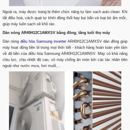
Ngoài ra, máy được trang bị thêm chức năng tự làm sach auto clean. Khi
tắt điều hoà, cách quạt tự khởi động thổi bay bụi bẩn và loại bỏ ẩm mốc,
giúp máy luôn sạch sẽ khô ráo.
Dàn nóng AR40H12C1AMXSV bằng đồng, tăng tuổi thọ máy
Dàn nóng
điều hòa Samsung inverter
AR40H12C1AMXSV dàn đồng giúp
máy hoạt động bền bỉ trong mọi thời tiết - khách hàng hoàn toàn yên tâm
về độ bền của điều hòa Samsung AR40H12C1AMNSV. Máy có khả năng
chịu lực, chịu nhiệt độ cao, vỏ máy chống ăn mòn bởi các tác nhân bên
ngoài như nước mưa, hơi muối,…