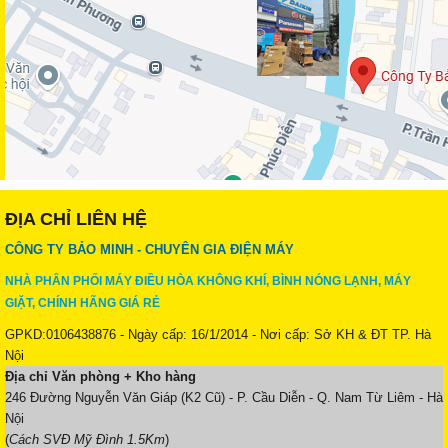
ĐỊA CHỈ LIÊN HỆ
CÔNG TY BẢO MINH - CHUYÊN GIA ĐIỆN MÁY
NHÀ PHÂN PHỐI MÁY ĐIỀU HÒA KHÔNG KHÍ, BÌNH NÓNG LẠNH, MÁY
GIẶT, CHÍNH HÃNG GIÁ RẺ
GPKD:0106438876 - Ngày cấp: 16/1/2014 - Nơi cấp: Sở KH & ĐT TP. Hà
Nội
Địa chỉ Văn phòng + Kho hàng
246 Đường Nguyễn Văn Giáp (K2 Cũ) - P. Cầu Diễn - Q. Nam Từ Liêm - Hà
Nội
(
Cách SVĐ Mỹ Đình 1.5Km
)