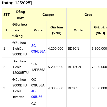
tháng 12/2025]
Dòng
STT
Casper
Gree
máy
Điều hòa
Giá bán
Giá bán
I
treo
Model
Model
(VNĐ)
(VNĐ)
tường
Điều hòa
SC-
1
1 chiều
4.200.000
BD9CN
5.900.000
09FB36A
9000BTU
Điều hòa
SC-
2
1 chiều
5.200.000
BD12CN
7.950.000
12FB36A
12000BTU
Điều hòa
QC-
9000BTU
09IU36A
3
4.800.000
BD9CI
6.950.000
1 chiều
JC-
inverter
09IU36
GC-