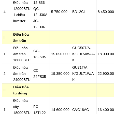
Điều hòa
12IB36
12000BTU
QC-
4
5.750.000
BD12CI
8.450.000
1 chiều
12IU36A
inverter
JC-
12IU36
Điều hòa
II
âm trần
Điều hòa
GUD50T/A-
CC-
1
âm trần
15.050.000
K/GUL50W/A-
18.000.0
18FS35
18000BTU
K
Điều hòa
GU71T/A-
CC-
2
âm trần
19.350.000
K/GUL71W/A-
22.900.0
24FS35
24000BTU
K
Điều hòa
III
tủ đứng
Điều hòa
cây
FC-
1
14.600.000
GVC18AG
16.400.0
18000BTU
18TL22