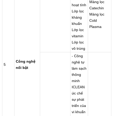
Màng lọc
hoạt tính
Catechin
Lớp lọc
Màng lọc
kháng
Cold
khuẩn
Plasma
Lớp lọc
vitamin
Lớp lọc
vô trùng
- Công
Công nghệ
nghệ tự
5
nổi bật
làm sạch
thông
minh
ICLEAN
ức chế
sự phát
triển của
vi khuẩn