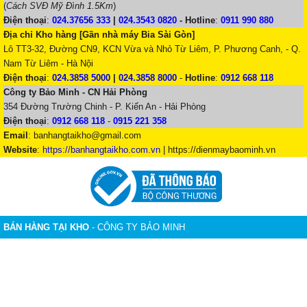
(
Cách SVĐ Mỹ Đình 1.5Km
)
Điện thoại
:
024.37656 333
|
024.3543 0820
-
Hotline
:
0911 990 880
Địa chỉ Kho hàng [Gần nhà máy Bia Sài Gòn]
Lô TT3-32, Đường CN9, KCN Vừa và Nhỏ Từ Liêm, P. Phương Canh, - Q.
Nam Từ Liêm - Hà Nội
Điện thoại
:
024.3858 5000
|
024.3858 8000
-
Hotline
:
0912 668 118
Công ty Bảo Minh - CN Hải Phòng
354 Đường Trường Chinh - P. Kiến An - Hải Phòng
Điện thoại
:
0912 668 118
-
0915 221 358
Email
:
banhangtaikho@gmail.com
Website
:
https://banhangtaikho.com.vn
| https://dienmaybaominh.vn
BÁN HÀNG TẠI KHO
- CÔNG TY BẢO MINH