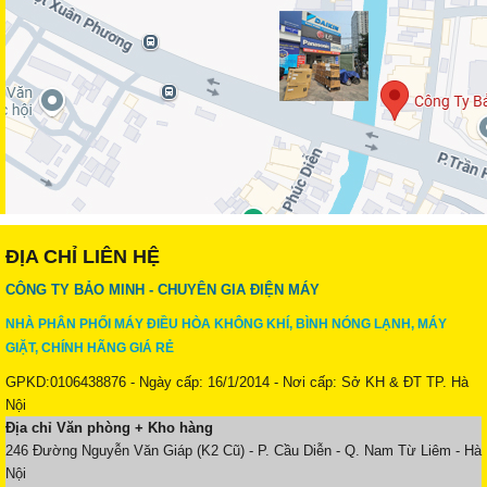
ĐỊA CHỈ LIÊN HỆ
CÔNG TY BẢO MINH - CHUYÊN GIA ĐIỆN MÁY
NHÀ PHÂN PHỐI MÁY ĐIỀU HÒA KHÔNG KHÍ, BÌNH NÓNG LẠNH, MÁY
GIẶT, CHÍNH HÃNG GIÁ RẺ
GPKD:0106438876 - Ngày cấp: 16/1/2014 - Nơi cấp: Sở KH & ĐT TP. Hà
Nội
Địa chỉ Văn phòng + Kho hàng
246 Đường Nguyễn Văn Giáp (K2 Cũ) - P. Cầu Diễn - Q. Nam Từ Liêm - Hà
Nội