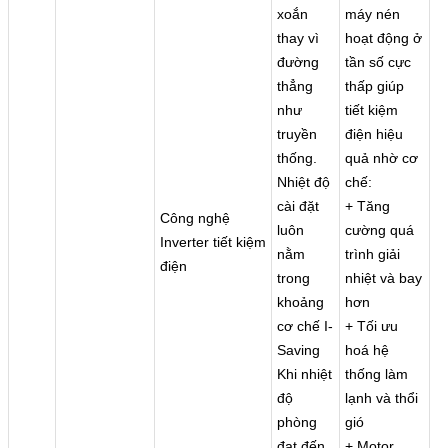
xoắn
máy nén
thay vì
hoạt động ở
đường
tần số cực
thẳng
thấp giúp
như
tiết kiệm
truyền
điện hiệu
thống.
quả nhờ cơ
Nhiệt độ
chế:
cài đặt
+ Tăng
Công nghệ
luôn
cường quá
Inverter tiết kiệm
nằm
trình giải
điện
trong
nhiệt và bay
khoảng
hơn
cơ chế I-
+ Tối ưu
Saving
hoá hệ
Khi nhiệt
thống làm
độ
lạnh và thổi
phòng
gió
đạt đến
+ Motor