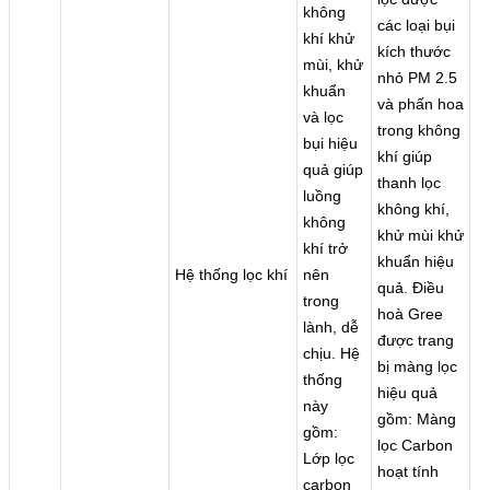
không
các loại bụi
khí khử
kích thước
mùi, khử
nhỏ PM 2.5
khuẩn
và phấn hoa
và lọc
trong không
bụi hiệu
khí giúp
quả giúp
thanh lọc
luồng
không khí,
không
khử mùi khử
khí trở
khuẩn hiệu
Hệ thống lọc khí
nên
quả. Điều
trong
hoà Gree
lành, dễ
được trang
chịu. Hệ
bị màng lọc
thống
hiệu quả
này
gồm: Màng
gồm:
lọc Carbon
Lớp lọc
hoạt tính
carbon