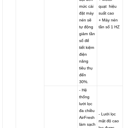
mức cài
quạt hiệu
đặt máy
suất cao
nén sẽ
+ Máy nén
tự động
tần số 1 HZ
giảm tần
số để
tiết kiệm
điện
năng
tiêu thụ
đến
30%.
- Hệ
thống
lưới lọc
đa chiều
- Lưới lọc
AirFresh
mật độ cao
làm sạch
lọc được