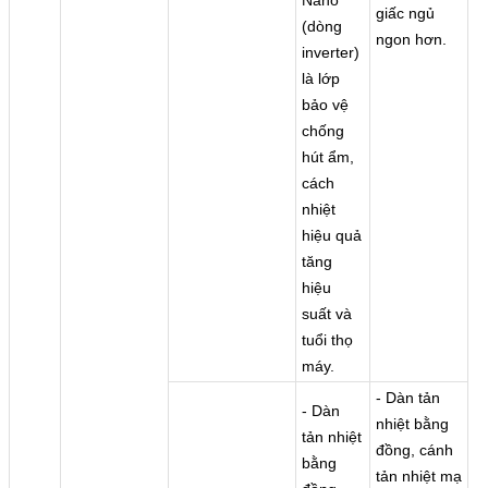
giấc ngủ
(dòng
ngon hơn.
inverter)
là lớp
bảo vệ
chống
hút ẩm,
cách
nhiệt
hiệu quả
tăng
hiệu
suất và
tuổi thọ
máy.
- Dàn tản
- Dàn
nhiệt bằng
tản nhiệt
đồng, cánh
bằng
tản nhiệt mạ