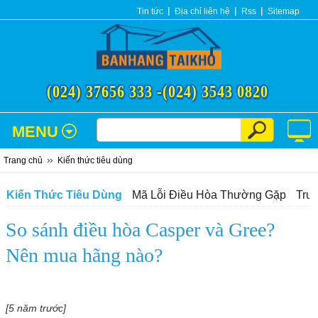
Tin tức
Địa chỉ liên hệ
Rss
Sitemap
(024) 37656 333 -
(024) 3543 0820
MENU
Trang chủ
Kiến thức tiêu dùng
Kiến Thức Tiêu Dùng
Mã Lỗi Điều Hòa Thường Gặp
Tru
So sánh điều hòa Casper và Gree?
Nên mua hãng nào?
[5 năm trước]