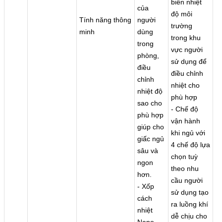
biến nhiệt
của
độ môi
Tính năng thông
người
trường
minh
dùng
trong khu
trong
vực người
phòng,
sử dụng để
điều
điều chỉnh
chỉnh
nhiệt cho
nhiệt độ
phù hợp
sao cho
- Chế độ
phù hợp
vận hành
giúp cho
khi ngủ với
giấc ngủ
4 chế độ lựa
sâu và
chọn tuỳ
ngon
theo nhu
hơn.
cầu người
- Xốp
sử dụng tạo
cách
ra luồng khí
nhiệt
dễ chịu cho
Nano