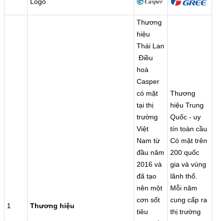
Logo
Thương
hiệu
Thái Lan
Điều
hoà
Casper
có mặt
Thương
tại thị
hiệu Trung
trường
Quốc - uy
Việt
tín toàn cầu
Nam từ
Có mặt trên
đầu năm
200 quốc
2016 và
gia và vùng
đã tạo
lãnh thổ.
nên một
Mỗi năm
cơn sốt
cung cấp ra
1
Thương hiệu
tiêu
thị trường