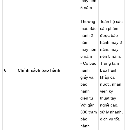
máy nén
5 năm
-
Thương
Toàn bộ các
mại: Bảo
sản phẩm
hành 2
được bảo
năm,
hành máy 3
máy nén
năm, máy
5 năm
nén 5 năm.
- Có bảo
Trung tâm
6
Chính sách bảo hành
hành
bảo hành
giấy và
khắp cả
bảo
nước, nhân
hành
viên kỹ
điện tử
thuật tay
Với gần
nghề cao,
300 trạm
xử lý nhanh,
bảo
dịch vụ tốt.
hành