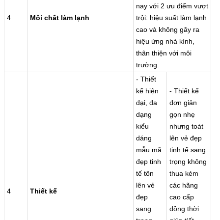
nay với 2 ưu điểm vượt
4
Môi chất làm lạnh
trội: hiệu suất làm lạnh
cao và không gây ra
hiệu ứng nhà kính,
thân thiện với môi
trường.
- Thiết
kế hiện
- Thiết kế
đại, đa
đơn giản
dạng
gọn nhẹ
kiểu
nhưng toát
dáng
lên vẻ đẹp
mẫu mã
tinh tế sang
đẹp tinh
trọng không
tế tôn
thua kém
lên vẻ
các hãng
4
Thiết kế
đẹp
cao cấp
sang
đồng thời