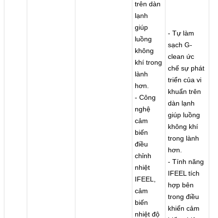
trên dàn
lạnh
giúp
- Tự làm
luồng
sạch G-
không
clean ức
khí trong
chế sự phát
lành
triển của vi
hơn.
khuẩn trên
- Công
dàn lạnh
nghệ
giúp luồng
cảm
không khí
biến
trong lành
điều
hơn.
chỉnh
- Tính năng
nhiệt
IFEEL tích
IFEEL,
hợp bên
cảm
trong điều
biến
khiển cảm
nhiệt độ