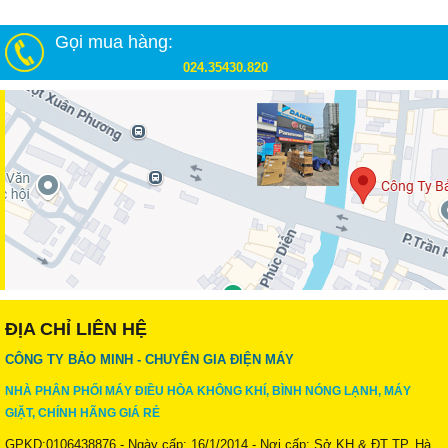
Gọi mua hàng:
024.35430.820
ĐỊA CHỈ LIÊN HỆ
CÔNG TY BẢO MINH - CHUYÊN GIA ĐIỆN MÁY
NHÀ PHÂN PHỐI MÁY ĐIỀU HÒA KHÔNG KHÍ, BÌNH NÓNG LẠNH, MÁY
GIẶT, CHÍNH HÃNG GIÁ RẺ
GPKD:0106438876 - Ngày cấp: 16/1/2014 - Nơi cấp: Sở KH & ĐT TP. Hà