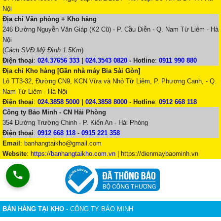
Nội
Địa chỉ Văn phòng + Kho hàng
246 Đường Nguyễn Văn Giáp (K2 Cũ) - P. Cầu Diễn - Q. Nam Từ Liêm - Hà
Nội
(
Cách SVĐ Mỹ Đình 1.5Km
)
Điện thoại
:
024.37656 333
|
024.3543 0820
-
Hotline
:
0911 990 880
Địa chỉ Kho hàng [Gần nhà máy Bia Sài Gòn]
Lô TT3-32, Đường CN9, KCN Vừa và Nhỏ Từ Liêm, P. Phương Canh, - Q.
Nam Từ Liêm - Hà Nội
Điện thoại
:
024.3858 5000
|
024.3858 8000
-
Hotline
:
0912 668 118
Công ty Bảo Minh - CN Hải Phòng
354 Đường Trường Chinh - P. Kiến An - Hải Phòng
Điện thoại
:
0912 668 118
-
0915 221 358
Email
:
banhangtaikho@gmail.com
Website
:
https://banhangtaikho.com.vn
| https://dienmaybaominh.vn
BÁN HÀNG TẠI KHO
- CÔNG TY BẢO MINH