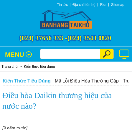
Tin tức
Địa chỉ liên hệ
Rss
Sitemap
(024) 37656 333 -
(024) 3543 0820
MENU
Trang chủ
Kiến thức tiêu dùng
Kiến Thức Tiêu Dùng
Mã Lỗi Điều Hòa Thường Gặp
Tru
Điều hòa Daikin thương hiệu của
nước nào?
[9 năm trước]