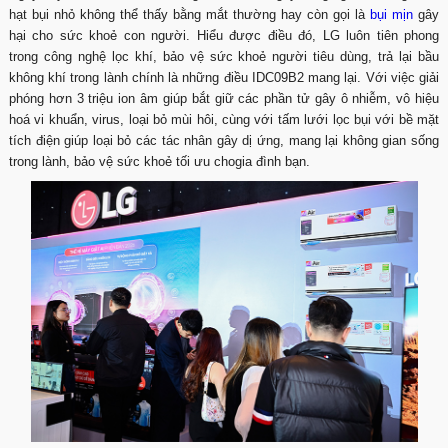
hạt bụi nhỏ không thể thấy bằng mắt thường hay còn gọi là
bụi mịn
gây
hại cho sức khoẻ con người. Hiểu được điều đó, LG luôn tiên phong
trong công nghệ lọc khí, bảo vệ sức khoẻ người tiêu dùng, trả lại bầu
không khí trong lành chính là những điều IDC09B2 mang lại. Với việc giải
phóng hơn 3 triệu ion âm giúp bắt giữ các phần tử gây ô nhiễm, vô hiệu
hoá vi khuẩn, virus, loại bỏ mùi hôi, cùng với tấm lưới lọc bụi với bề mặt
tích điện giúp loại bỏ các tác nhân gây dị ứng, mang lại không gian sống
trong lành, bảo vệ sức khoẻ tối ưu chogia đình bạn.