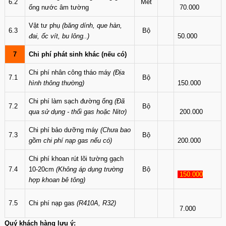
6.2
Mét
ống nước âm tường
70.000
Vật tư phụ
(băng dính, que hàn,
6.3
Bộ
đai, ốc vít, bu lông..)
50.000
7
Chi phí phát sinh khác (nếu có)
Chi phí nhân công tháo máy
(Địa
7.1
Bộ
hình thông thường)
150.000
Chi phí làm sạch đường ống
(Đã
7.2
Bộ
qua sử dụng - thổi gas hoặc Nitơ)
200.000
Chi phí bảo dưỡng máy
(Chưa bao
7.3
Bộ
gồm chi phí nạp gas nếu có)
200.000
Chi phí khoan rút lõi tường gạch
7.4
10-20cm
(Không áp dụng trường
Bộ
150.000
hợp khoan bê tông)
7.5
Chi phí nạp gas
(R410A, R32)
7.000
Quý khách hàng lưu ý: