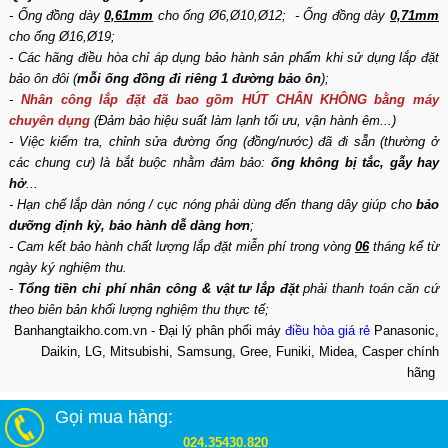
- Ống đồng dày
0,61mm
cho ống Ø6,Ø10,Ø12; - Ống đồng dày
0,71mm
cho ống Ø16,Ø19;
- Các hãng điều hòa chỉ áp dụng bảo hành sản phẩm khi sử dụng lắp đặt
bảo ôn đôi (
mỗi ống đồng đi riêng 1 đường bảo ôn
);
-
Nhân công lắp đặt đã bao gồm HÚT CHÂN KHÔNG bằng máy
chuyên dụng
(Đảm bảo hiệu suất làm lạnh tối ưu, vận hành êm...)
- Việc kiểm tra, chỉnh sửa đường ống (đồng/nước) đã đi sẵn (thường ở
các chung cư) là bắt buộc nhằm đảm bảo:
ống không bị tắc, gẫy hay
hở
...
- Hạn chế lắp dàn nóng / cục nóng phải dùng đến thang dây giúp cho
bảo
dưỡng định kỳ, bảo hành dễ dàng hơn
;
- Cam kết bảo hành chất lượng lắp đặt miễn phí trong vòng
06
tháng kể từ
ngày ký nghiệm thu.
-
Tổng tiền chi phí nhân công & vật tư lắp đặt
phải thanh toán căn cứ
theo biên bản khối lượng nghiệm thu thực tế;
Banhangtaikho.com.vn - Đại lý phân phối máy
điều hòa giá rẻ
Panasonic,
Daikin, LG, Mitsubishi, Samsung, Gree, Funiki, Midea, Casper chính
hãng
Gọi mua hàng:
024.35430.820