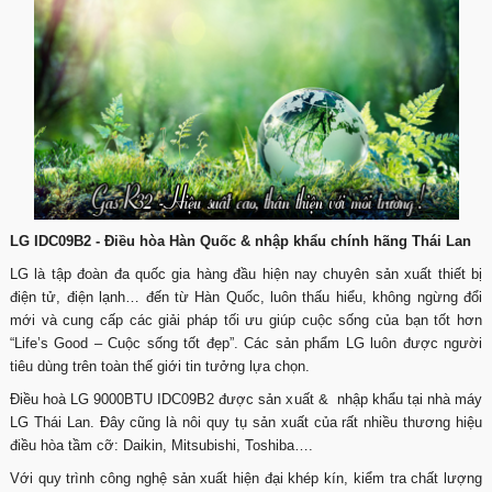
LG IDC09B2 - Điều hòa Hàn Quốc & nhập khẩu chính hãng Thái Lan
LG là tập đoàn đa quốc gia hàng đầu hiện nay chuyên sản xuất thiết bị
điện tử, điện lạnh… đến từ Hàn Quốc, luôn thấu hiểu, không ngừng đổi
mới và cung cấp các giải pháp tối ưu giúp cuộc sống của bạn tốt hơn
“Life’s Good – Cuộc sống tốt đẹp”. Các sản phẩm LG luôn được người
tiêu dùng trên toàn thế giới tin tưởng lựa chọn.
Điều hoà LG 9000BTU IDC09B2 được sản xuất & nhập khẩu tại nhà máy
LG Thái Lan. Đây cũng là nôi quy tụ sản xuất của rất nhiều thương hiệu
điều hòa tầm cỡ: Daikin, Mitsubishi, Toshiba….
Với quy trình công nghệ sản xuất hiện đại khép kín, kiểm tra chất lượng