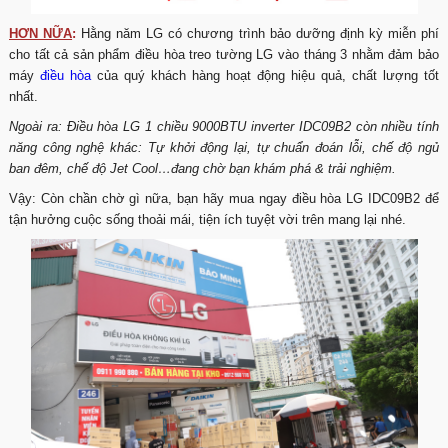
HƠN NỮA
:
Hằng năm LG có chương trình bảo dưỡng định kỳ miễn phí
cho tất cả sản phẩm điều hòa treo tường LG vào tháng 3 nhằm đảm bảo
máy
điều hòa
của quý khách hàng hoạt động hiệu quả, chất lượng tốt
nhất.
Ngoài ra: Điều hòa LG 1 chiều 9000BTU inverter IDC09B2 còn nhiều tính
năng công nghệ khác: Tự khởi động lại, tự chuẩn đoán lỗi, chế độ ngủ
ban đêm, chế độ Jet Cool…đang chờ bạn khám phá & trải nghiệm.
Vậy: Còn chần chờ gì nữa, bạn hãy mua ngay điều hòa LG IDC09B2 để
tận hưởng cuộc sống thoải mái, tiện ích tuyệt vời trên mang lại nhé.