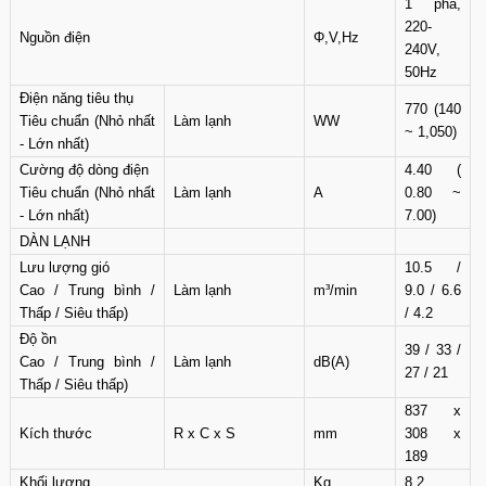
1 pha,
220-
Nguồn điện
Φ,V,Hz
240V,
50Hz
Điện năng tiêu thụ
770 (140
Tiêu chuẩn (Nhỏ nhất
Làm lạnh
WW
~ 1,050)
- Lớn nhất)
Cường độ dòng điện
4.40 (
Tiêu chuẩn (Nhỏ nhất
Làm lạnh
A
0.80 ~
- Lớn nhất)
7.00)
DÀN LẠNH
Lưu lượng gió
10.5 /
Cao / Trung bình /
Làm lạnh
m³/min
9.0 / 6.6
Thấp / Siêu thấp)
/ 4.2
Độ ồn
39 / 33 /
Cao / Trung bình /
Làm lạnh
dB(A)
27 / 21
Thấp / Siêu thấp)
837 x
Kích thước
R x C x S
mm
308 x
189
Khối lượng
Kg
8,2