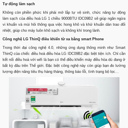
Tự động làm sạch
Không còn phiền phức khi phải mở lắp tự vệ sinh, chức năng tự động
làm sạch của điều hoà LG 1 chiều 9000BTU IDC09B2 sẽ giúp ngăn ngừa
vi khuẩn và mùi hôi thông qua việc hong khô và khử khuẩn dàn trao đổi
nhiệt, giúp cho máy luôn khô sạch và không khí trong lành.
Công nghệ LG ThinQ điều khiển từ xa bằng smart Phone
Trong thời đại công nghệ 4.0, những ứng dụng thông minh như Smart
ThinQ của chiếc điều hoà điều hòa LG IDC09B2 đặc biệt tiện ích. Chỉ cần
kết nối điều hoà với wifi là bạn có thể điều khiển máy điều hòa dù đang ở
bất kỳ đâu trên Thế giới. Đặc biệt công nghệ này còn giúp bạn đo lường
lượng điện năng tiêu thụ hàng tháng, thông báo lỗi, tình trạng bộ lọc…