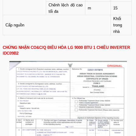
Chênh lệch độ cao
m
15
tối đa
Khối
Cấp nguồn
trong
nhà
CHỨNG NHẬN CO&C/Q ĐIỀU HÒA LG 9000 BTU 1 CHIỀU INVERTER
IDC09B2