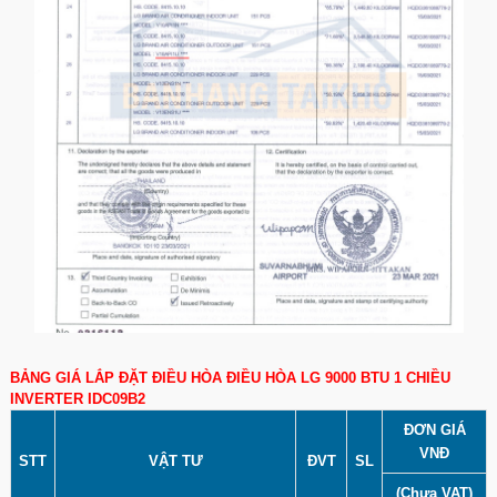
BẢNG GIÁ LẮP ĐẶT ĐIỀU HÒA ĐIỀU HÒA LG 9000 BTU 1 CHIỀU
INVERTER IDC09B2
ĐƠN GIÁ
VNĐ
STT
VẬT TƯ
ĐVT
SL
(Chưa VAT)