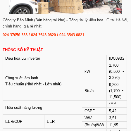
Công ty Bảo Minh (Bán hàng tại kho) - Tổng đại lý điều hòa LG tại Hà Nội,
chính hãng, giá rẻ nhất
024.37656 333
/
024.3543 0820
/
024.3543 0821
THÔNG SỐ KỸ THUẬT
Điều hòa LG inverter
IDC09B2
2.700
kW
(0.500 ~
3.370)
Công suất làm lạnh
Tiêu chuẩn (Nhỏ nhất - Lớn nhất)
9,200
Btu/h
(1,700 ~
11,500)
*****
Hiệu suất năng lượng
CSPF
5,42
WW
3,51
EER/COP
EER
(Btu/h)/WW
11,95