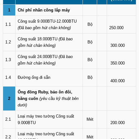
1
Chi phí nhân công lắp máy
Công suất 9.000BTU-12.000BTU
1.1
Bộ
(Đã bao gồm hút chân không)
250.000
Công suất 18.000BTU
(Đã bao
1.2
Bộ
gồm hút chân không)
300.000
Công suất 24.000BTU
(Đã bao
1.3
Bộ
gồm hút chân không)
350.000
1.4
Đường ống đi sẵn
Bộ
400.000
Ống đồng Ruby, bảo ôn đôi,
2
băng cuốn
(yêu cầu kỹ thuật bên
dưới)
Loại máy treo tường Công suất
2.1
Mét
9.000BTU
200.000
Loại máy treo tường Công suất
2.2
Mét