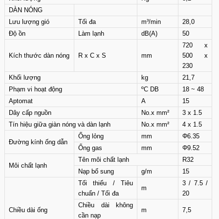
DÀN NÓNG
Lưu lượng gió
Tối đa
m³/min
28,0
Độ ồn
Làm lạnh
dB(A)
50
720 x
Kích thước dàn nóng
R x C x S
mm
500 x
230
Khối lượng
kg
21,7
Phạm vi hoạt động
ºC DB
18 ~ 48
Aptomat
A
15
Dây cấp nguồn
No.x mm²
3 x 1.5
Tín hiệu giữa giàn nóng và dàn lạnh
No.x mm²
4 x 1.5
Ống lỏng
mm
Φ6.35
Đường kính ống dẫn
Ống gas
mm
Φ9.52
Tên môi chất lạnh
R32
Môi chất lạnh
Nạp bổ sung
g/m
15
Tối thiểu / Tiêu
3 / 7.5 /
m
chuẩn / Tối đa
20
Chiều dài không
Chiều dài ống
m
7,5
cần nạp