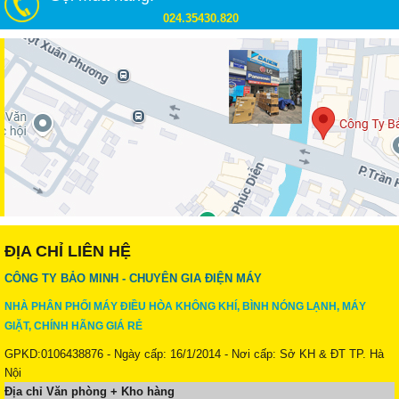
024.35430.820
ĐỊA CHỈ LIÊN HỆ
CÔNG TY BẢO MINH - CHUYÊN GIA ĐIỆN MÁY
NHÀ PHÂN PHỐI MÁY ĐIỀU HÒA KHÔNG KHÍ, BÌNH NÓNG LẠNH, MÁY
GIẶT, CHÍNH HÃNG GIÁ RẺ
GPKD:0106438876 - Ngày cấp: 16/1/2014 - Nơi cấp: Sở KH & ĐT TP. Hà
Nội
Địa chỉ Văn phòng + Kho hàng