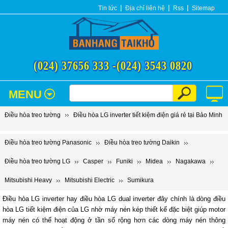
Tin tức
Địa chỉ liên hệ
Rss
Sitemap
(024) 37656 333 -
(024) 3543 0820
MENU
Điều hòa treo tường
Điều hòa LG inverter tiết kiệm điện giá rẻ tại Bảo Minh
Điều hòa treo tường Panasonic
Điều hòa treo tường Daikin
Điều hòa treo tường LG
Casper
Funiki
Midea
Nagakawa
Mitsubishi Heavy
Mitsubishi Electric
Sumikura
Điều hòa LG inverter hay điều hòa LG dual inverter đây chính là dòng điều
hòa LG tiết kiệm điện của LG nhờ máy nén kép thiết kế đặc biệt giúp motor
máy nén có thể hoạt động ở tần số rộng hơn các dòng máy nén thông