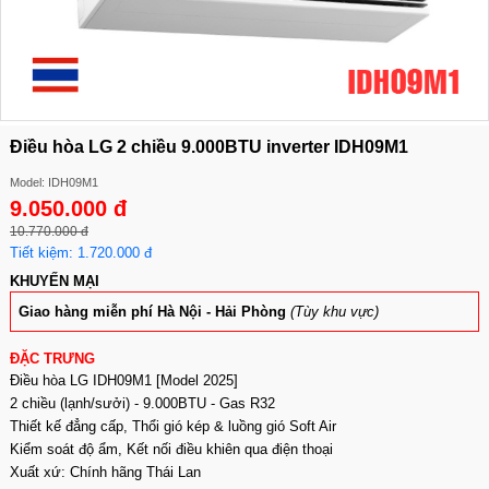
Điều hòa LG 2 chiều 9.000BTU inverter IDH09M1
Model: IDH09M1
9.050.000 đ
10.770.000 đ
Tiết kiệm: 1.720.000 đ
KHUYẾN MẠI
Giao hàng miễn phí Hà Nội - Hải Phòng
(Tùy khu vực)
ĐẶC TRƯNG
Điều hòa LG IDH09M1 [Model 2025]
2 chiều (lạnh/sưởi) - 9.000BTU - Gas R32
Thiết kế đẳng cấp, Thổi gió kép & luồng gió Soft Air
Kiểm soát độ ẩm, Kết nối điều khiên qua điện thoại
Xuất xứ: Chính hãng Thái Lan