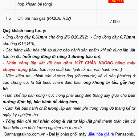
150.000
hợp khoan bê tông)
7.5
Chi phí nạp gas
(R410A, R32)
7.000
Quý khách hàng lưu ý:
- Ống đồng dày
0,61mm
cho ống Ø6,Ø10,Ø12; - Ống đồng dày
0,71mm
cho ống Ø16,Ø19;
- Các hãng điều hòa chỉ áp dụng bảo hành sản phẩm khi sử dụng lắp đặt
bảo ôn đôi (
mỗi ống đồng đi riêng 1 đường bảo ôn
);
-
Nhân công lắp đặt đã bao gồm HÚT CHÂN KHÔNG bằng máy
chuyên dụng
(Đảm bảo hiệu suất làm lạnh tối ưu, vận hành êm...)
- Việc kiểm tra, chỉnh sửa đường ống (đồng/nước) đã đi sẵn (thường ở
các chung cư) là bắt buộc nhằm đảm bảo:
ống không bị tắc, gẫy hay
hở
...
- Hạn chế lắp dàn nóng / cục nóng phải dùng đến thang dây giúp cho
bảo
dưỡng định kỳ, bảo hành dễ dàng hơn
;
- Cam kết bảo hành chất lượng lắp đặt miễn phí trong vòng
06
tháng kể từ
ngày ký nghiệm thu.
-
Tổng tiền chi phí nhân công & vật tư lắp đặt
phải thanh toán căn cứ
theo biên bản khối lượng nghiệm thu thực tế;
Banhangtaikho.com.vn - Đại lý phân phối máy
điều hòa giá rẻ
Panasonic,