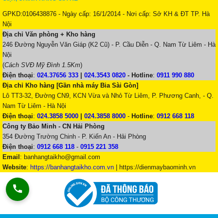
GPKD:0106438876 - Ngày cấp: 16/1/2014 - Nơi cấp: Sở KH & ĐT TP. Hà
Nội
Địa chỉ Văn phòng + Kho hàng
246 Đường Nguyễn Văn Giáp (K2 Cũ) - P. Cầu Diễn - Q. Nam Từ Liêm - Hà
Nội
(
Cách SVĐ Mỹ Đình 1.5Km
)
Điện thoại
:
024.37656 333
|
024.3543 0820
-
Hotline
:
0911 990 880
Địa chỉ Kho hàng [Gần nhà máy Bia Sài Gòn]
Lô TT3-32, Đường CN9, KCN Vừa và Nhỏ Từ Liêm, P. Phương Canh, - Q.
Nam Từ Liêm - Hà Nội
Điện thoại
:
024.3858 5000
|
024.3858 8000
-
Hotline
:
0912 668 118
Công ty Bảo Minh - CN Hải Phòng
354 Đường Trường Chinh - P. Kiến An - Hải Phòng
Điện thoại
:
0912 668 118
-
0915 221 358
Email
:
banhangtaikho@gmail.com
Website
:
https://banhangtaikho.com.vn
| https://dienmaybaominh.vn