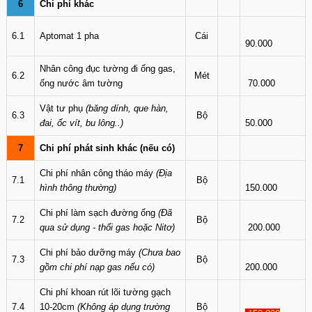
6
Chi phí khác
6.1
Aptomat 1 pha
Cái
90.000
Nhân công đục tường đi ống gas,
6.2
Mét
ống nước âm tường
70.000
Vật tư phụ
(băng dính, que hàn,
6.3
Bộ
đai, ốc vít, bu lông..)
50.000
7
Chi phí phát sinh khác (nếu có)
Chi phí nhân công tháo máy
(Địa
7.1
Bộ
hình thông thường)
150.000
Chi phí làm sạch đường ống
(Đã
7.2
Bộ
qua sử dụng - thổi gas hoặc Nitơ)
200.000
Chi phí bảo dưỡng máy
(Chưa bao
7.3
Bộ
gồm chi phí nạp gas nếu có)
200.000
Chi phí khoan rút lõi tường gạch
7.4
10-20cm
(Không áp dụng trường
Bộ