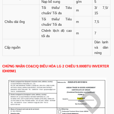
Nạp bổ sung
g/m
5
Tối thiểu/ Tiêu
3/ 7,5/
m
chuẩn/ Tối đa
15
Tối thiểu/ Tiêu
Chiều dài ống
m
7,5
chuẩn/ Tối đa
Chênh lệch độ cao
m
7
tối đa
Dàn lạnh
Cấp nguồn
và dàn
nóng
CHỨNG NHẬN CO&C/Q ĐIỀU HÒA LG 2 CHIỀU 9.000BTU INVERTER
IDH09M1