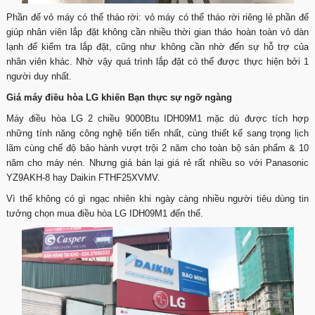
Phần đế vỏ máy có thể tháo rời: vỏ máy có thể tháo rời riêng lẻ phần đế
giúp nhân viên lắp đặt không cần nhiều thời gian tháo hoàn toàn vỏ dàn
lạnh để kiểm tra lắp đặt, cũng như không cần nhờ đến sự hỗ trợ của
nhân viên khác. Nhờ vậy quá trình lắp đặt có thể được thực hiện bởi 1
người duy nhất.
Giá máy điều hòa LG khiến Bạn thực sự ngỡ ngàng
Máy điều hòa LG 2 chiều 9000Btu IDH09M1 mặc dù được tích hợp
những tính năng công nghệ tiến tiến nhất, cùng thiết kế sang trọng lịch
lãm cùng chế độ bảo hành vượt trội 2 năm cho toàn bộ sản phẩm & 10
năm cho máy nén. Nhưng giá bán lại giá rẻ rất nhiều so với Panasonic
YZ9AKH-8 hay Daikin FTHF25XVMV.
Vì thế không có gì ngạc nhiên khi ngày càng nhiều người tiêu dùng tin
tưởng chọn mua điều hòa LG IDH09M1 đến thế.