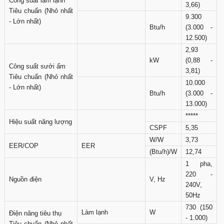
Công suất làm lạnh
3,66)
Tiêu chuẩn (Nhỏ nhất
9.300
- Lớn nhất)
Btu/h
(3.000 -
12.500)
2,93
kW
(0,88 -
Công suất sưởi ấm
3,81)
Tiêu chuẩn (Nhỏ nhất
10.000
- Lớn nhất)
Btu/h
(3.000 -
13.000)
*****
Hiệu suất năng lượng
CSPF
5,35
W/W
3,73
EER/COP
EER
(Btu/h)/W
12,74
1 pha,
220 -
Nguồn điện
V, Hz
240V,
50Hz
730 (150
Làm lạnh
W
Điện năng tiêu thụ
- 1.000)
Tiêu chuẩn (Nhỏ nhất