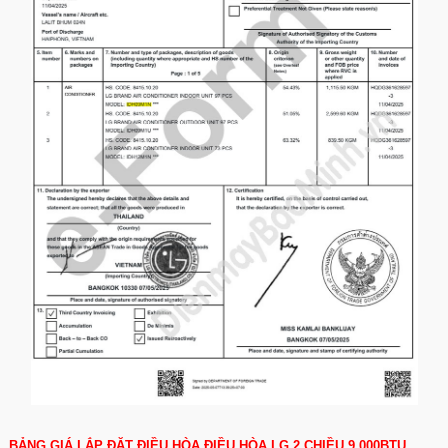
BẢNG GIÁ LẮP ĐẶT ĐIỀU HÒA ĐIỀU HÒA LG 2 CHIỀU 9.000BTU