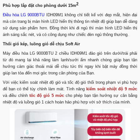
2
Phù hợp lắp đặt cho phòng dưới 15m
Điều hòa LG 9000BTU
IDH09M1 không chỉ tiết kế với đẹp mắt, hiện đại
mà còn trang bị màn hình LED hiển thị thông tin nhiệt độ giúp bạn dễ dàng
sử dụng sản phẩm hơn. Đồng thời khi đi ngủ thì màn hình LED hiển thị
ánh sáng sắc nét, và có công dụng như chiếc đèn ngủ thông thường.
Thổi gió kép, luồng gió dễ chịu Soft Air
Máy điều hòa LG 9000BTU 2 chiều IDH09M1 đảo gió trên dưới/trái phải
từ đó mang lại khả năng làm lạnh/sưởi ấm nhanh chóng giúp bạn tận
hưởng cảm giác thoải mái dễ chịu tức thì ngay khi bật máy đồng thời
giúp lan tỏa đến mọi góc trong căn phòng của Bạn.
Với việc kiểm soát nhiệt độ gió và tốc độ gió thổi trong phạm vi phù hợp
để bạn có thể tùy chỉnh làm mát. Tính năng
kiểm soát nhiệt độ 9 mức
và điều chỉnh
tốc độ gió 5 mức
cho phép bạn tận hưởng sự cân bằng
nhiệt độ và luồng gió 1 cách hoàn hảo phù hợp với sở thích của mình.