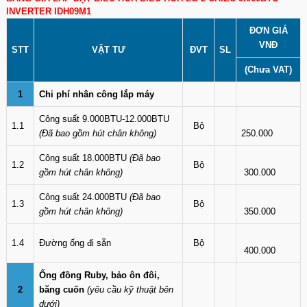
INVERTER IDH09M1
ĐƠN GIÁ
VNĐ
STT
VẬT TƯ
ĐVT
SL
(Chưa VAT)
1
Chi phí nhân công lắp máy
Công suất 9.000BTU-12.000BTU
1.1
Bộ
(Đã bao gồm hút chân không)
250.000
Công suất 18.000BTU
(Đã bao
1.2
Bộ
gồm hút chân không)
300.000
Công suất 24.000BTU
(Đã bao
1.3
Bộ
gồm hút chân không)
350.000
1.4
Đường ống đi sẵn
Bộ
400.000
Ống đồng Ruby, bảo ôn đôi,
2
băng cuốn
(yêu cầu kỹ thuật bên
dưới)