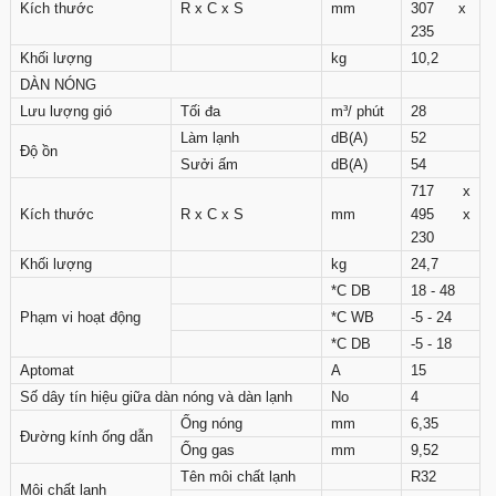
Kích thước
R x C x S
mm
307 x
235
Khối lượng
kg
10,2
DÀN NÓNG
Lưu lượng gió
Tối đa
m³/ phút
28
Làm lạnh
dB(A)
52
Độ ồn
Sưởi ấm
dB(A)
54
717 x
Kích thước
R x C x S
mm
495 x
230
Khối lượng
kg
24,7
*C DB
18 - 48
Phạm vi hoạt động
*C WB
-5 - 24
*C DB
-5 - 18
Aptomat
A
15
Số dây tín hiệu giữa dàn nóng và dàn lạnh
No
4
Ống nóng
mm
6,35
Đường kính ống dẫn
Ống gas
mm
9,52
Tên môi chất lạnh
R32
Môi chất lạnh