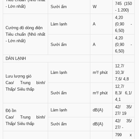
745 (150
- Lớn nhất)
Sưởi ấm
W
- 1.200)
4,20
Làm lạnh
A
(0,90 -
Cường độ dòng điện
6,50)
Tiêu chuẩn (Nhỏ nhất
4,20
- Lớn nhất)
Sưởi ấm
A
(0,90 -
6,50)
DÀN LẠNH
12,7/
Làm lạnh
m³/ phút
10,3/
Lưu lượng gió
7,6/ 4,8
Cao/ Trung bình/
12,7/
Thấp/ Siêu thấp
Sưởi ấm
m³/ phút
8,3/ 6,1/
4,1
42/ 35/
Làm lạnh
dB(A)
Độ ồn
27/ 19
Cao/ Trung bình/
42/ 35/
Thấp/ Siêu thấp
Sưởi ấm
dB(A)
27/ -
799 x