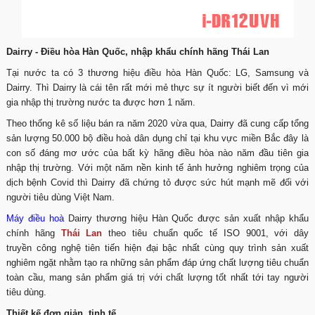
Dairry - Điều hòa Hàn Quốc, nhập khẩu chính hãng Thái Lan
Tại nước ta có 3 thương hiệu điều hòa Hàn Quốc: LG, Samsung và
Dairry. Thì Dairry là cái tên rất mới mẻ thực sự ít người biết đến vì mới
gia nhập thị trường nước ta được hơn 1 năm.
Theo thống kê số liệu bán ra năm 2020 vừa qua, Dairry đã cung cấp tổng
sản lượng 50.000 bộ điều hoà dân dụng chỉ tại khu vực miền Bắc đây là
con số đáng mơ ước của bất kỳ hãng điều hòa nào năm đầu tiên gia
nhập thị trường. Với một năm nền kinh tế ảnh hưởng nghiêm trọng của
dịch bệnh Covid thì Dairry đã chứng tỏ được sức hút mạnh mẽ đối với
người tiêu dùng Việt Nam.
Máy điều hoà
Dairry thương hiệu Hàn Quốc được sản xuất nhập khẩu
chính hãng
Thái Lan
theo tiêu chuẩn quốc tế ISO 9001, với dây
truyền công nghệ tiên tiến hiện đại bậc nhất cùng quy trình sản xuất
nghiêm ngặt nhằm tạo ra những sản phẩm đáp ứng chất lượng tiêu chuẩn
toàn cầu, mang sản phẩm giá trị với chất lượng tốt nhất tới tay người
tiêu dùng.
Thiết kế đơn giản, tinh tế