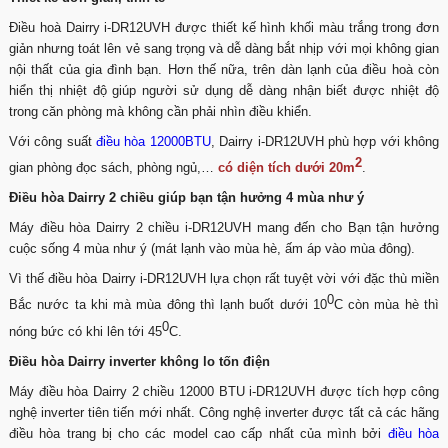
Điều hoà Dairry i-DR12UVH được thiết kế hình khối màu trắng trong đơn
giản nhưng toát lên vẻ sang trọng và dễ dàng bắt nhịp với mọi không gian
nội thất của gia đình bạn. Hơn thế nữa, trên dàn lạnh của điều hoà còn
hiển thị nhiệt độ giúp người sử dụng dễ dàng nhận biết được nhiệt độ
trong căn phòng mà không cần phải nhìn điều khiển.
Với công suất
điều hòa 12000BTU
, Dairry i-DR12UVH phù hợp với không
2
gian phòng đọc sách, phòng ngủ,…
có diện tích dưới 20m
.
Điều hòa Dairry 2 chiều giúp bạn tận hưởng 4 mùa như ý
Máy điều hòa Dairry 2 chiều i-DR12UVH mang đến cho Bạn tận hưởng
cuộc sống 4 mùa như ý (mát lạnh vào mùa hè, ấm áp vào mùa đông).
Vì thế điều hòa Dairry i-DR12UVH lựa chọn rất tuyệt vời với đặc thù miền
0
Bắc nước ta khi mà mùa đông thì lạnh buốt dưới 10
C còn mùa hè thì
0
nóng bức có khi lên tới 45
C.
Điều hòa Dairry inverter không lo tốn điện
Máy điều hòa Dairry 2 chiều 12000 BTU i-DR12UVH được tích hợp công
nghệ inverter tiên tiến mới nhất. Công nghệ inverter được tất cả các hãng
điều hòa trang bị cho các model cao cấp nhất của mình bởi
điều hòa