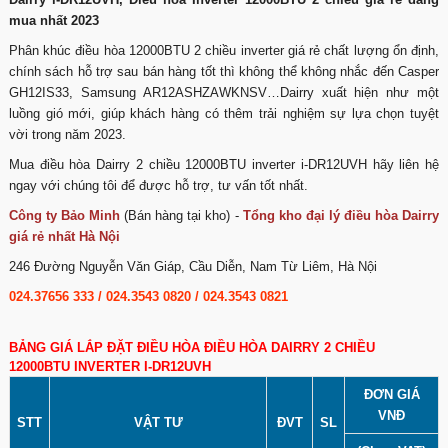
mua nhất 2023
Phân khúc điều hòa 12000BTU 2 chiều inverter giá rẻ chất lượng ổn định,
chính sách hỗ trợ sau bán hàng tốt thì không thể không nhắc đến Casper
GH12IS33, Samsung AR12ASHZAWKNSV…Dairry xuất hiện như một
luồng gió mới, giúp khách hàng có thêm trải nghiệm sự lựa chọn tuyệt
vời trong năm 2023.
Mua điều hòa Dairry 2 chiều 12000BTU inverter i-DR12UVH hãy liên hệ
ngay với chúng tôi để được hỗ trợ, tư vấn tốt nhất.
Công ty Bảo Minh
(Bán hàng tại kho) -
Tổng kho đại lý điều hòa Dairry
giá rẻ nhất Hà Nội
246 Đường Nguyễn Văn Giáp, Cầu Diễn, Nam Từ Liêm, Hà Nội
024.37656 333
/
024.3543 0820
/
024.3543 0821
BẢNG GIÁ LẮP ĐẶT ĐIỀU HÒA ĐIỀU HÒA DAIRRY 2 CHIỀU
12000BTU INVERTER I-DR12UVH
ĐƠN GIÁ
VNĐ
STT
VẬT TƯ
ĐVT
SL