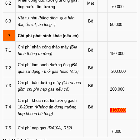
Nhân công đục tường đi ống gas,
6.2
Mét
ống nước âm tường
70.000
Vật tư phụ
(băng dính, que hàn,
6.3
Bộ
đai, ốc vít, bu lông..)
50.000
7
Chi phí phát sinh khác (nếu có)
Chi phí nhân công tháo máy
(Địa
7.1
Bộ
hình thông thường)
150.000
Chi phí làm sạch đường ống
(Đã
7.2
Bộ
qua sử dụng - thổi gas hoặc Nitơ)
200.000
Chi phí bảo dưỡng máy
(Chưa bao
7.3
Bộ
gồm chi phí nạp gas nếu có)
200.000
Chi phí khoan rút lõi tường gạch
7.4
10-20cm
(Không áp dụng trường
Bộ
150.000
hợp khoan bê tông)
7.5
Chi phí nạp gas
(R410A, R32)
7.000