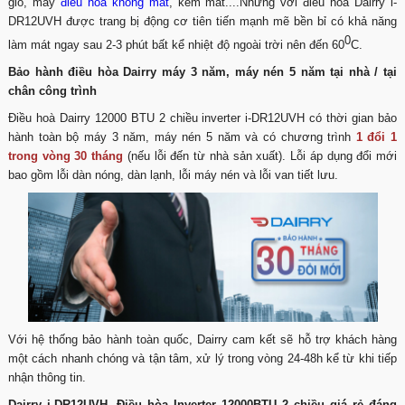
gió, máy
điều hòa không mát
, kém mát....Nhưng với điều hòa Dairry i-
DR12UVH được trang bị động cơ tiên tiến mạnh mẽ bền bỉ có khả năng
0
làm mát ngay sau 2-3 phút bất kể nhiệt độ ngoài trời nên đến 60
C.
Bảo hành điều hòa Dairry máy 3 năm, máy nén 5 năm tại nhà / tại
chân công trình
Điều hoà Dairry 12000 BTU 2 chiều inverter i-DR12UVH có thời gian bảo
hành toàn bộ máy 3 năm, máy nén 5 năm và có chương trình
1 đổi 1
trong vòng 30 tháng
(nếu lỗi đến từ nhà sản xuất). Lỗi áp dụng đổi mới
bao gồm lỗi dàn nóng, dàn lạnh, lỗi máy nén và lỗi van tiết lưu.
Với hệ thống bảo hành toàn quốc, Dairry cam kết sẽ hỗ trợ khách hàng
một cách nhanh chóng và tận tâm, xử lý trong vòng 24-48h kể từ khi tiếp
nhận thông tin.
Dairry i-DR12UVH, Điều hòa Inverter 12000BTU 2 chiều giá rẻ đáng