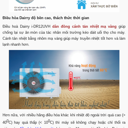
Điều hòa Dairry độ bền cao, thách thức thời gian
Điều hoà Dairry i-DR12UVH
dàn đồng cánh tản nhiệt mạ vàng
giúp
chống lại sự ăn mòn của tác nhân môi trường kéo dàit uổi thọ cho máy.
Cánh tản nhiệt bằng nhôm mạ vàng giúp máy truyền nhiệt tốt hơn và làm
lạnh nhanh hơn.
Hơn nữa, với nhiều hãng điều hòa khác khi nhiệt độ ngoài trời quá cao (>
0
0
40
C) hay quá thấp (< 10
C) thì máy sẽ không chạy hoặc chỉ thổi ra