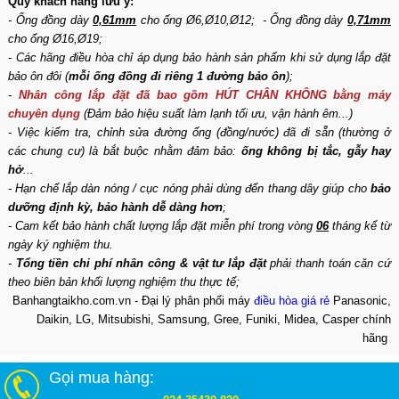
Quý khách hàng lưu ý:
- Ống đồng dày
0,61mm
cho ống Ø6,Ø10,Ø12; - Ống đồng dày
0,71mm
cho ống Ø16,Ø19;
- Các hãng điều hòa chỉ áp dụng bảo hành sản phẩm khi sử dụng lắp đặt
bảo ôn đôi (
mỗi ống đồng đi riêng 1 đường bảo ôn
);
-
Nhân công lắp đặt đã bao gồm HÚT CHÂN KHÔNG bằng máy
chuyên dụng
(Đảm bảo hiệu suất làm lạnh tối ưu, vận hành êm...)
- Việc kiểm tra, chỉnh sửa đường ống (đồng/nước) đã đi sẵn (thường ở
các chung cư) là bắt buộc nhằm đảm bảo:
ống không bị tắc, gẫy hay
hở
...
- Hạn chế lắp dàn nóng / cục nóng phải dùng đến thang dây giúp cho
bảo
dưỡng định kỳ, bảo hành dễ dàng hơn
;
- Cam kết bảo hành chất lượng lắp đặt miễn phí trong vòng
06
tháng kể từ
ngày ký nghiệm thu.
-
Tổng tiền chi phí nhân công & vật tư lắp đặt
phải thanh toán căn cứ
theo biên bản khối lượng nghiệm thu thực tế;
Banhangtaikho.com.vn - Đại lý phân phối máy
điều hòa giá rẻ
Panasonic,
Daikin, LG, Mitsubishi, Samsung, Gree, Funiki, Midea, Casper chính
hãng
Gọi mua hàng: