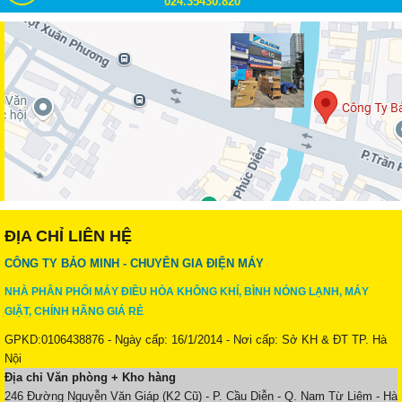
024.35430.820
ĐỊA CHỈ LIÊN HỆ
CÔNG TY BẢO MINH - CHUYÊN GIA ĐIỆN MÁY
NHÀ PHÂN PHỐI MÁY ĐIỀU HÒA KHÔNG KHÍ, BÌNH NÓNG LẠNH, MÁY
GIẶT, CHÍNH HÃNG GIÁ RẺ
GPKD:0106438876 - Ngày cấp: 16/1/2014 - Nơi cấp: Sở KH & ĐT TP. Hà
Nội
Địa chỉ Văn phòng + Kho hàng
246 Đường Nguyễn Văn Giáp (K2 Cũ) - P. Cầu Diễn - Q. Nam Từ Liêm - Hà