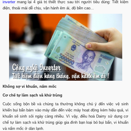
inverter
mang lại 4 giá trị thiết thực sau tới người tiêu dùng: Tiết kiệm
điện, thoải mái dễ chịu, vận hành êm ái, độ bền cao...
Không sợ vi khuẩn, nấm mốc
Cơ chế tự làm sạch và khử trùng
Cuộc sống bộn bề và chúng ta thường không chú ý đến việc vệ sinh
khiến bụi bẩn bám vào máy dẫn đến việc máy hoạt động kém hiệu quả, vi
khuẩn sẽ sinh sôi ngày càng nhiều. Vì vậy, điều hoà Dairry sử dụng cơ
chế tự làm sạch và khử trùng giúp gia đình bạn loại bỏ bụi bẩn, vi khuẩn
và nấm mốc ở dàn lạnh.