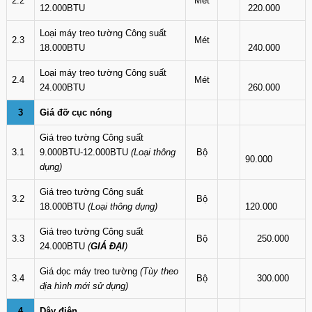
2.2
Mét
12.000BTU
220.000
Loại máy treo tường Công suất
2.3
Mét
18.000BTU
240.000
Loại máy treo tường Công suất
2.4
Mét
24.000BTU
260.000
3
Giá đỡ cục nóng
Giá treo tường Công suất
3.1
9.000BTU-12.000BTU
(Loại thông
Bộ
90.000
dụng)
Giá treo tường Công suất
3.2
Bộ
18.000BTU
(Loại thông dụng)
120.000
Giá treo tường Công suất
3.3
Bộ
250.000
24.000BTU
(
GIÁ ĐẠI
)
Giá dọc máy treo tường
(Tùy theo
3.4
Bộ
300.000
địa hình mới sử dụng)
4
Dây điện