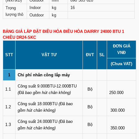
(WxHxD)
Outdoor
mm
890*385*628
Indoor
kg
16
Trọng
lượng thô
Outdoor
kg
BẢNG GIÁ LẮP ĐẶT ĐIỀU HÒA ĐIỀU HÒA DAIRRY 24000 BTU 1
CHIỀU DR24-SKC
ĐƠN GIÁ
VNĐ
STT
VẬT TƯ
ĐVT
SL
(Chưa VAT)
1
Chi phí nhân công lắp máy
Công suất 9.000BTU-12.000BTU
1.1
Bộ
(Đã bao gồm hút chân không)
250.000
Công suất 18.000BTU
(Đã bao
1.2
Bộ
gồm hút chân không)
300.000
Công suất 24.000BTU
(Đã bao
1.3
Bộ
gồm hút chân không)
350.000