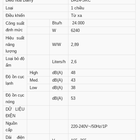
Điều hòa Dairry
DR24-SKC
Loại
1 chiều
Điều khiển
Từ xa
Btu/h
24.000
Công suất
định mức
W
6240
Hiệu suất
năng
W/W
2,89
lượng
Loại bỏ độ
Liters/h
2,6
ẩm
High
dB(A)
48
Độ ồn cục
Med.
dB(A)
43
lạnh
Low
dB(A)
38
Độ ồn cục
dB(A)
53
nóng
DỮ LIỆU
ĐIỆN
Nguồn
220-240V~/50Hz/1P
cấp
Dải điện