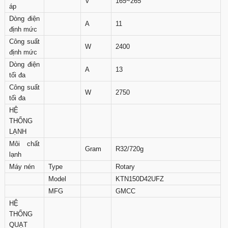
V
165~265
áp
Dòng điện
A
11
định mức
Công suất
W
2400
định mức
Dòng điện
A
13
tối đa
Công suất
W
2750
tối đa
HỆ
THỐNG
LẠNH
Môi chất
Gram
R32/720g
lạnh
Máy nén
Type
Rotary
Model
KTN150D42UFZ
MFG
GMCC
HỆ
THỐNG
QUẠT