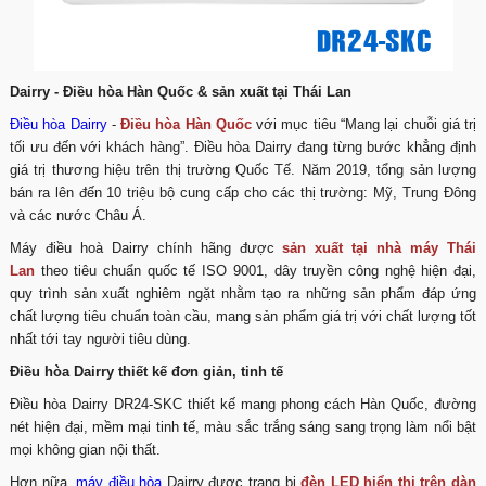
Dairry - Điều hòa Hàn Quốc & sản xuất tại Thái Lan
Điều hòa Dairry
-
Điều hòa Hàn Quốc
với mục tiêu “Mang lại chuỗi giá trị
tối ưu đến với khách hàng”. Điều hòa Dairry đang từng bước khẳng định
giá trị thương hiệu trên thị trường Quốc Tế. Năm 2019, tổng sản lượng
bán ra lên đến 10 triệu bộ cung cấp cho các thị trường: Mỹ, Trung Đông
và các nước Châu Á.
Máy điều hoà Dairry chính hãng được
sản xuất tại nhà máy Thái
Lan
theo tiêu chuẩn quốc tế ISO 9001, dây truyền công nghệ hiện đại,
quy trình sản xuất nghiêm ngặt nhằm tạo ra những sản phẩm đáp ứng
chất lượng tiêu chuẩn toàn cầu, mang sản phẩm giá trị với chất lượng tốt
nhất tới tay người tiêu dùng.
Điều hòa Dairry thiết kế đơn giản, tinh tế
Điều hòa Dairry DR24-SKC thiết kế mang phong cách Hàn Quốc, đường
nét hiện đại, mềm mại tinh tế, màu sắc trắng sáng sang trọng làm nổi bật
mọi không gian nội thất.
Hơn nữa,
máy điều hòa
Dairry được trang bị
đèn LED hiển thị trên dàn