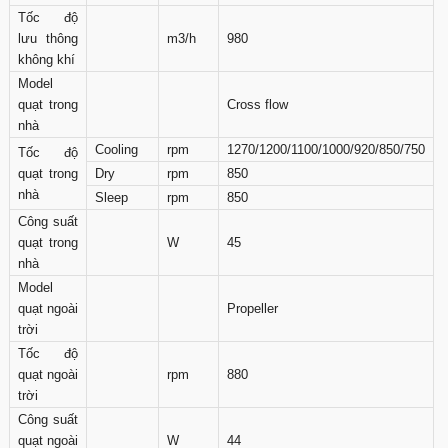
Tốc độ
lưu thông
m3/h
980
không khí
Model
quạt trong
Cross flow
nhà
Cooling
rpm
1270/1200/1100/1000/920/850/750
Tốc độ
quạt trong
Dry
rpm
850
nhà
Sleep
rpm
850
Công suất
quạt trong
W
45
nhà
Model
quạt ngoài
Propeller
trời
Tốc độ
quạt ngoài
rpm
880
trời
Công suất
quạt ngoài
W
44