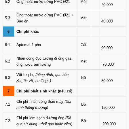
5.2
Ống thoát nước cứng PVC Ø21
Mét
20.000
Ống thoát nước cứng PVC Ø21 +
5.3
Mét
Bảo ôn
40.000
6
Chi phí khác
6.1
Aptomat 1 pha
Cái
90.000
Nhân công đục tường đi ống gas,
6.2
Mét
ống nước âm tường
70.000
Vật tư phụ
(băng dính, que hàn,
6.3
Bộ
đai, ốc vít, bu lông..)
50.000
7
Chi phí phát sinh khác (nếu có)
Chi phí nhân công tháo máy
(Địa
7.1
Bộ
hình thông thường)
150.000
Chi phí làm sạch đường ống
(Đã
7.2
Bộ
qua sử dụng - thổi gas hoặc Nitơ)
200.000