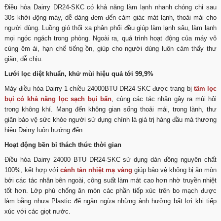
Điều hòa Dairry DR24-SKC có khả năng làm lạnh nhanh chóng chỉ sau
30s khởi động máy, dễ dàng đem đến cảm giác mát lạnh, thoải mái cho
người dùng. Luồng gió thổi xa phân phối đều giúp làm lạnh sâu, làm lạnh
mọi ngóc ngách trong phòng. Ngoài ra, quá trình hoạt động của máy vô
cùng êm ái, hạn chế tiếng ồn, giúp cho người dùng luôn cảm thấy thư
giãn, dễ chịu.
Lưới lọc diệt khuẩn, khử mùi hiệu quả tới 99,9%
Máy điều hòa Dairry 1 chiều 24000BTU DR24-SKC được trang bị
tấm lọc
bụi có khả năng lọc sạch bụi bẩn
, cùng các tác nhân gây ra mùi hôi
trong không khí. Mang đến không gian sống thoải mái, trong lành, thư
giãn bảo vệ sức khỏe người sử dụng chính là giá trị hàng đầu mà thương
hiệu Dairry luôn hướng đến
Hoạt động bền bỉ thách thức thời gian
Điều hòa Dairry 24000 BTU DR24-SKC sử dụng dàn đồng nguyên chất
100%, kết hợp với
cánh tản nhiệt mạ vàng
giúp bảo vệ không bị ăn mòn
bởi các tác nhân bên ngoài, công suất làm mát cao hơn nhờ truyền nhiệt
tốt hơn. Lớp phủ chống ăn mòn các phần tiếp xúc trên bo mạch được
làm bằng nhựa Plastic để ngăn ngừa những ảnh hưởng bất lợi khi tiếp
xúc với các giọt nước.