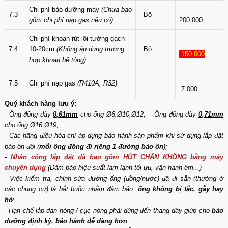
Chi phí bảo dưỡng máy
(Chưa bao
7.3
Bộ
gồm chi phí nạp gas nếu có)
200.000
Chi phí khoan rút lõi tường gạch
7.4
10-20cm
(Không áp dụng trường
Bộ
150.000
hợp khoan bê tông)
7.5
Chi phí nạp gas
(R410A, R32)
7.000
Quý khách hàng lưu ý:
- Ống đồng dày
0,61mm
cho ống Ø6,Ø10,Ø12; - Ống đồng dày
0,71mm
cho ống Ø16,Ø19;
- Các hãng điều hòa chỉ áp dụng bảo hành sản phẩm khi sử dụng lắp đặt
bảo ôn đôi (
mỗi ống đồng đi riêng 1 đường bảo ôn
);
-
Nhân công lắp đặt đã bao gồm HÚT CHÂN KHÔNG bằng máy
chuyên dụng
(Đảm bảo hiệu suất làm lạnh tối ưu, vận hành êm...)
- Việc kiểm tra, chỉnh sửa đường ống (đồng/nước) đã đi sẵn (thường ở
các chung cư) là bắt buộc nhằm đảm bảo:
ống không bị tắc, gẫy hay
hở
...
- Hạn chế lắp dàn nóng / cục nóng phải dùng đến thang dây giúp cho
bảo
dưỡng định kỳ, bảo hành dễ dàng hơn
;