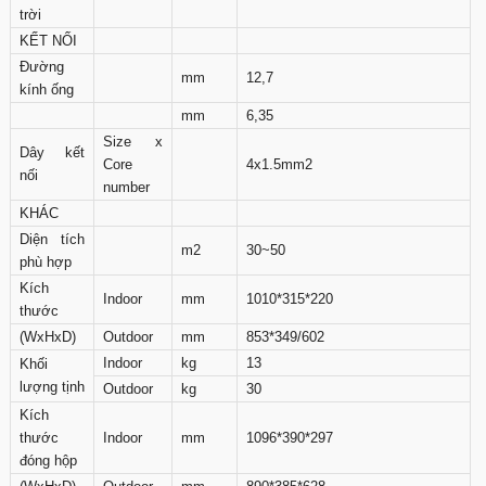
trời
KẾT NỐI
Đường
mm
12,7
kính ống
mm
6,35
Size x
Dây kết
Core
4x1.5mm2
nối
number
KHÁC
Diện tích
m2
30~50
phù hợp
Kích
Indoor
mm
1010*315*220
thước
(WxHxD)
Outdoor
mm
853*349/602
Indoor
kg
13
Khối
lượng tịnh
Outdoor
kg
30
Kích
thước
Indoor
mm
1096*390*297
đóng hộp