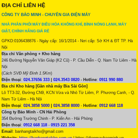
ĐỊA CHỈ LIÊN HỆ
CÔNG TY BẢO MINH - CHUYÊN GIA ĐIỆN MÁY
NHÀ PHÂN PHỐI MÁY ĐIỀU HÒA KHÔNG KHÍ, BÌNH NÓNG LẠNH, MÁY
GIẶT, CHÍNH HÃNG GIÁ RẺ
GPKD:0106438876 - Ngày cấp: 16/1/2014 - Nơi cấp: Sở KH & ĐT TP. Hà
Nội
Địa chỉ Văn phòng + Kho hàng
246 Đường Nguyễn Văn Giáp (K2 Cũ) - P. Cầu Diễn - Q. Nam Từ Liêm - Hà
Nội
(
Cách SVĐ Mỹ Đình 1.5Km
)
Điện thoại
:
024.37656 333
|
024.3543 0820
-
Hotline
:
0911 990 880
Địa chỉ Kho hàng [Gần nhà máy Bia Sài Gòn]
Lô TT3-32, Đường CN9, KCN Vừa và Nhỏ Từ Liêm, P. Phương Canh, - Q.
Nam Từ Liêm - Hà Nội
Điện thoại
:
024.3858 5000
|
024.3858 8000
-
Hotline
:
0912 668 118
Công ty Bảo Minh - CN Hải Phòng
354 Đường Trường Chinh - P. Kiến An - Hải Phòng
Điện thoại
:
0912 668 118
-
0915 221 358
Email
:
banhangtaikho@gmail.com
Website
:
https://banhangtaikho.com.vn
| https://dienmaybaominh.vn