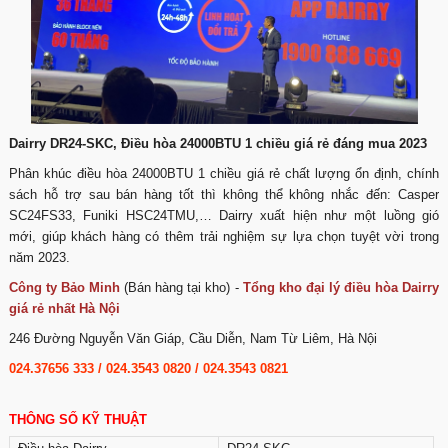
Dairry DR24-SKC, Điều hòa 24000BTU 1 chiều giá rẻ đáng mua 2023
Phân khúc điều hòa 24000BTU 1 chiều giá rẻ chất lượng ổn định, chính
sách hỗ trợ sau bán hàng tốt thì không thể không nhắc đến: Casper
SC24FS33, Funiki HSC24TMU,… Dairry xuất hiện như một luồng gió
mới, giúp khách hàng có thêm trải nghiệm sự lựa chọn tuyệt vời trong
năm 2023.
Công ty Bảo Minh
(Bán hàng tại kho) -
Tổng kho đại lý điều hòa Dairry
giá rẻ nhất Hà Nội
246 Đường Nguyễn Văn Giáp, Cầu Diễn, Nam Từ Liêm, Hà Nội
024.37656 333
/
024.3543 0820
/
024.3543 0821
THÔNG SỐ KỸ THUẬT