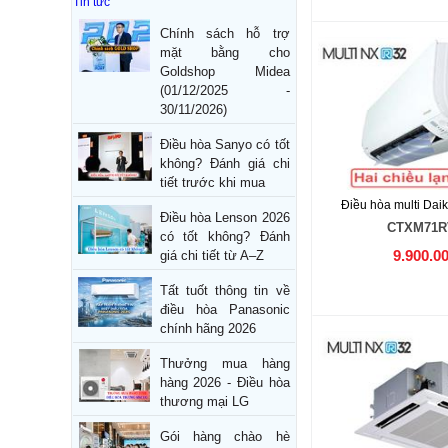
Tin tức
Chính sách hỗ trợ
mặt bằng cho
Goldshop Midea
(01/12/2025 -
30/11/2026)
Điều hòa Sanyo có tốt
không? Đánh giá chi
tiết trước khi mua
Điều hòa multi Dai
Điều hòa Lenson 2026
CTXM71
có tốt không? Đánh
9.900.0
giá chi tiết từ A–Z
Tất tuốt thông tin về
điều hòa Panasonic
chính hãng 2026
Thưởng mua hàng
hàng 2026 - Điều hòa
thương mại LG
Gói hàng chào hè