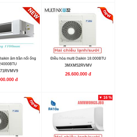
Daikin âm trần nối ống
Điều hòa multi Daikin 18.000BTU
 24000BTU
3MXM52RVMV
71RVMV9
26.600.000 đ
900.000 đ
▼ 16 %