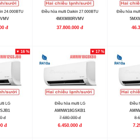
kin 24.000BTU
Điều hòa multi Daikin 27.000BTU
Điều hòa mul
RVMV
4MXM80RVMV
5MX
00 đ
37.800.000 đ
46.
▼ 16 %
▼ 17 %
lti LG
Điều hòa multi LG
Điều 
SJB1
AMNW18GSKB1
AMN
0 đ
7.680.000 đ
8.
00 đ
6.450.000 đ
7.2