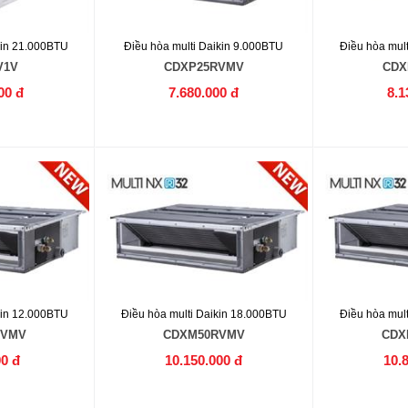
kin 21.000BTU
Điều hòa multi Daikin 9.000BTU
Điều hòa mul
V1V
CDXP25RVMV
CDX
00 đ
7.680.000 đ
8.1
kin 12.000BTU
Điều hòa multi Daikin 18.000BTU
Điều hòa mul
RVMV
CDXM50RVMV
CDX
00 đ
10.150.000 đ
10.