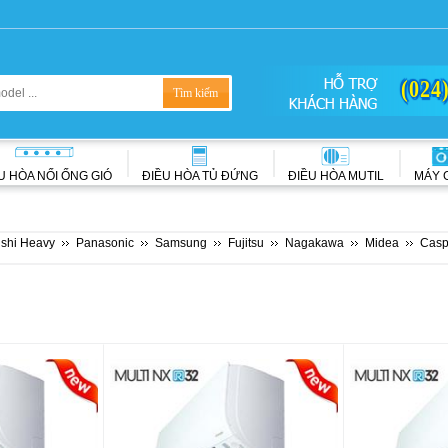
(024
U HÒA NỐI ỐNG GIÓ
ĐIỀU HÒA TỦ ĐỨNG
ĐIỀU HÒA MUTIL
MÁY 
ishi Heavy
Panasonic
Samsung
Fujitsu
Nagakawa
Midea
Casp