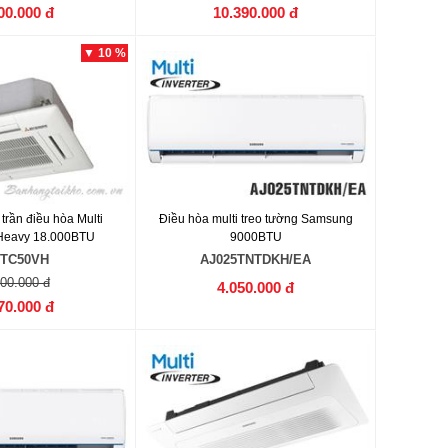
00.000 đ
10.390.000 đ
▼ 10 %
trần điều hòa Multi
Điều hòa multi treo tường Samsung
 Heavy 18.000BTU
9000BTU
TC50VH
AJ025TNTDKH/EA
000.000 đ
4.050.000 đ
70.000 đ