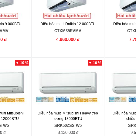
ikin 9.000BTU
Điều hòa multi Daikin 12.000BTU
Điều hòa mul
RVMV
CTXM35RVMV
CTX
00 đ
4.960.000 đ
7.7
▼ 10 %
▼ 10 %
ulti Mitsubishi
Điều hòa multi Mitsubishi Heavy treo
Điều hòa Mult
g 12000BTU
tường 18000BTU
chiều
S-W5
SRK50ZSS-W5
SRK
0 đ
8.130.000 đ
9.