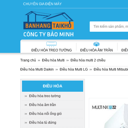
CHUYÊN GIA ĐIỆN MÁY
ĐIỀU HÒA TREO TƯỜNG
ĐIỀU HÒA ÂM TRẦN
ĐIỀ
Trang chủ
Điều hòa Multi
Điều hòa multi 2 chiều
Điều hòa Multi Daikin
Điều hòa Multi LG
Điều hòa Multi Mitsub
ĐIỀU HÒA
Điều hòa treo tường
Điều hòa âm trần
Điều hòa nối ống gió
Điều hòa tủ đứng