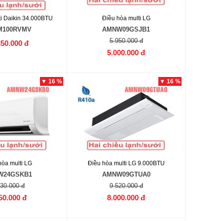
ti Daikin 34.000BTU
Điều hòa multi LG
M100RVMV
AMNW09GSJB1
5.950.000 đ
350.000 đ
5.000.000 đ
▼ 16 %
▼ 16 %
hòa multi LG
Điều hòa multi LG 9.000BTU
W24GSKB1
AMNW09GTUA0
630.000 đ
9.520.000 đ
50.000 đ
8.000.000 đ