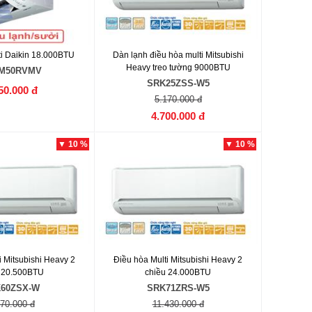
ti Daikin 18.000BTU
Dàn lạnh điều hòa multi Mitsubishi
Heavy treo tường 9000BTU
M50RVMV
SRK25ZSS-W5
50.000 đ
5.170.000 đ
4.700.000 đ
▼ 10 %
▼ 10 %
i Mitsubishi Heavy 2
Điều hòa Multi Mitsubishi Heavy 2
 20.500BTU
chiều 24.000BTU
60ZSX-W
SRK71ZRS-W5
570.000 đ
11.430.000 đ