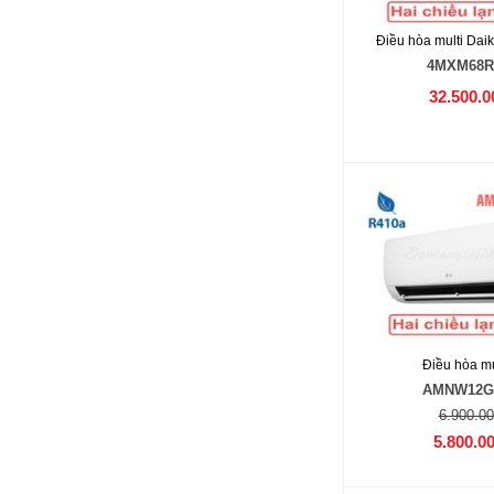
Điều hòa multi Dai
4MXM68
32.500.0
Điều hòa mu
AMNW12G
6.900.00
5.800.0