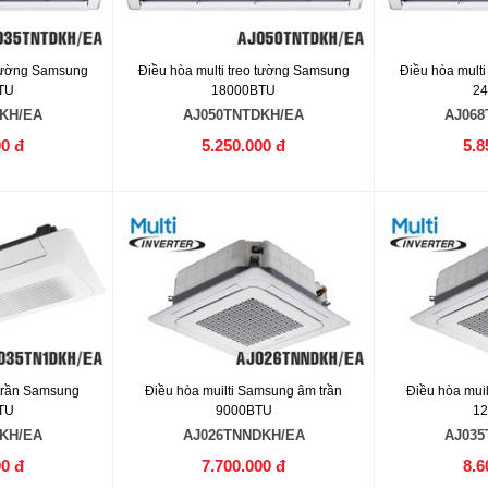
 tường Samsung
Điều hòa multi treo tường Samsung
Điều hòa mult
TU
18000BTU
2
KH/EA
AJ050TNTDKH/EA
AJ068
00 đ
5.250.000 đ
5.8
 trần Samsung
Điều hòa muilti Samsung âm trần
Điều hòa mui
TU
9000BTU
1
KH/EA
AJ026TNNDKH/EA
AJ035
00 đ
7.700.000 đ
8.6