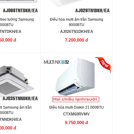
i treo tường Samsung
Điều hòa multi âm trần Samsung
4000BTU
9000BTU
TNTDKH/EA
AJ026TN1DKH/EA
50.000 đ
7.200.000 đ
lti Samsung âm trần
Điều hòa multi Daikin 21.000BTU
2000BTU
CTXM60RVMV
TNNDKH/EA
9.750.000 đ
00.000 đ