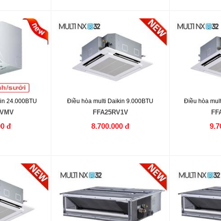
kin 24.000BTU
Điều hòa multi Daikin 9.000BTU
Điều hòa mul
RVMV
FFA25RV1V
FF
00 đ
8.700.000 đ
9.7