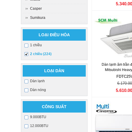
5.340.0
Casper
Sumikura
LOẠI ĐIỀU HÒA
1 chiều
2 chiều (224)
Dàn lạnh âm trần đ
Mitsubishi Heav
LOẠI DÀN
FDTC25
Dàn lạnh
6.170.00
Dàn nóng
5.610.0
CÔNG SUẤT
9.000BTU
12.000BTU