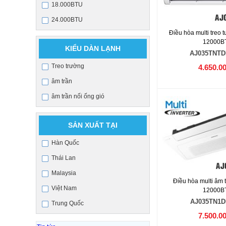
18.000BTU
24.000BTU
Điều hòa multi treo
12000B
KIỂU DÀN LẠNH
AJ035TNTD
Treo trường
4.650.0
âm trần
âm trần nối ống gió
SẢN XUẤT TẠI
Hàn Quốc
Thái Lan
Malaysia
Điều hòa multi âm
Việt Nam
12000B
AJ035TN1D
Trung Quốc
7.500.0