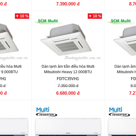
00 đ
7.390.000 đ
8.7
▼ 10 %
▼ 10 %
iều hòa Multi
Dàn lạnh âm trần điều hòa Multi
Dàn lạnh âm 
y 9.000BTU
Mitsubishi Heavy 12.000BTU
Mitsubishi
VH1
FDTC35VH1
FD
0 đ
7.350.000 đ
8.
00 đ
6.680.000 đ
7.2