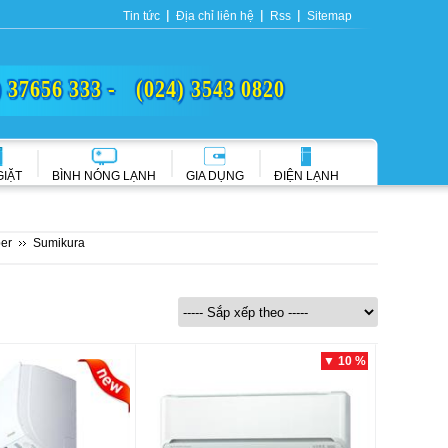
Tin tức
Địa chỉ liên hệ
Rss
Sitemap
) 37656 333 -
(024) 3543 0820
GIẶT
BÌNH NÓNG LẠNH
GIA DỤNG
ĐIỆN LẠNH
er
Sumikura
▼ 10 %