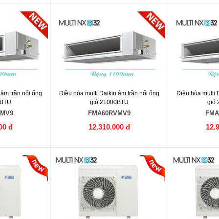
 âm trần nối ống
Điều hòa multi Daikin âm trần nối ống
Điều hòa multi 
0BTU
gió 21000BTU
gió
VMV9
FMA60RVMV9
FMA
00 đ
12.310.000 đ
12.