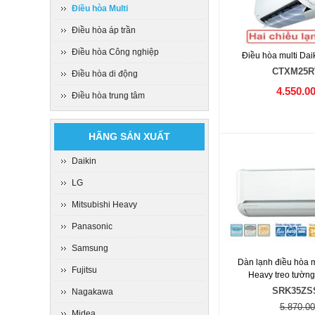
Điều hòa Multi
Điều hòa áp trần
Điều hòa Công nghiệp
Điều hòa multi Da
CTXM25
Điều hòa di động
4.550.0
Điều hòa trung tâm
HÃNG SẢN XUẤT
Daikin
LG
Mitsubishi Heavy
Panasonic
Samsung
Dàn lạnh điều hòa m
Fujitsu
Heavy treo tườn
SRK35ZS
Nagakawa
5.870.00
Midea