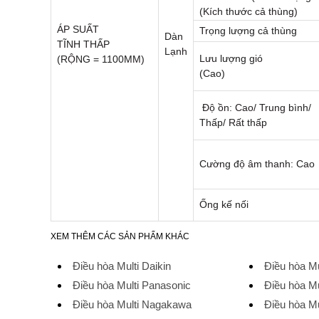
(Kích thước cả thùng)
ÁP SUẤT
Trọng lượng cả thùng
Dàn
TĨNH THẤP
Lạnh
Lưu lượng gió
(RỘNG = 1100MM)
(Cao)
Độ ồn: Cao/ Trung bình/
Thấp/ Rất thấp
Cường độ âm thanh: Cao
Ống kế nối
XEM THÊM CÁC SẢN PHẨM KHÁC
Điều hòa Multi Daikin
Điều hòa Mu
Điều hòa Multi Panasonic
Điều hòa M
Điều hòa Multi Nagakawa
Điều hòa Mu