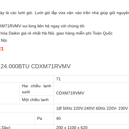
ày là các lưới gió. Lưới gió lắp vừa vặn vào trần nhà giúp giữ nguyê
DXM71RVMV vui lòng liên hệ ngay với chúng tôi:
u hòa Daikin giá rẻ nhất Hà Nội, giao hàng miễn phí Toàn Quốc
 Nội
21
ikin 24.000BTU CDXM71RVMV
71
Hai chiều lạnh
sưởi
CDXM71RVMV
Một chiều lạnh
1Ø 50Hz 220V-240V/ 60Hz 220V- 230V
Pa
40
X Dày)
200 x 1100 x 620