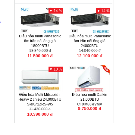
▼ 14 %
▼ 14 %
u
Điều hòa multi Panasonic
Điều hòa multi Panasonic
âm trần nối ống gió
âm trần nối ống gió
18000BTU
24000BTU
CS-MU18YD3Z
13.340.000 đ
CS-MU24YD3Z
14.040.000 đ
11.500.000 đ
12.100.000 đ
▼ 10 %
Điều hòa Multi Mitsubishi
Điều hòa multi Daikin
Heavy 2 chiều 24.000BTU
21.000BTU
SRK71ZRS-W5
CTXM60RVMV
9.750.000 đ
11.430.000 đ
10.390.000 đ