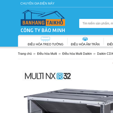
CHUYÊN GIA ĐIỆN MÁY
ĐIỀU HÒA TREO TƯỜNG
ĐIỀU HÒA ÂM TRẦN
ĐIỀ
Trang chủ
Điều hòa Multi
Điều hòa Multi Daikin
Daikin CDX