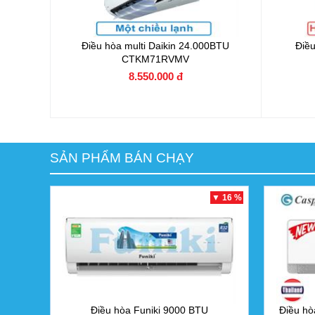
Điều hòa multi Daikin 24.000BTU
Điều
CTKM71RVMV
8.550.000 đ
SẢN PHẨM BÁN CHẠY
▼ 16 %
Điều hòa Funiki 9000 BTU
Điều hò