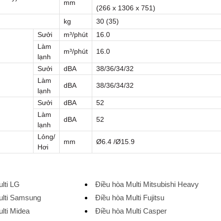
mm
(266 x 1306 x 751)
kg
30 (35)
Sưởi
m³/phút
16.0
Làm
m³/phút
16.0
lạnh
Sưởi
dBA
38/36/34/32
Làm
dBA
38/36/34/32
lạnh
Sưởi
dBA
52
Làm
dBA
52
lạnh
Lỏng/
mm
Ø6.4 /Ø15.9
Hơi
lti LG
Điều hòa Multi Mitsubishi Heavy
ulti Samsung
Điều hòa Multi Fujitsu
lti Midea
Điều hòa Multi Casper