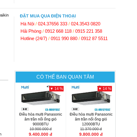
aikin
ĐẶT MUA QUA ĐIỆN THOẠI
Hà Nội
/
024.37656 333
/
024.3543 0820
Hải Phòng
/
0912 668 118
/
0915 221 358
Hotline (24/7)
/
0911 990 880
/
0912 87 5511
CÓ THỂ BẠN QUAN TÂM
▼ 14 %
▼ 14 %
Điều hòa multi Panasonic
Điều hòa multi Panasonic
âm trần nối ống gió
âm trần nối ống gió
9000BTU
12000BTU
CS-MU9YD3Z
10.900.000 đ
CS-MU12YD3Z
11.370.000 đ
n
9.400.000 đ
9.800.000 đ