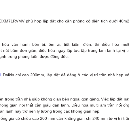
 CDXM71RVMV phù hợp lắp đặt cho căn phòng có diện tích dưới 40m2
 hòa vận hành bền bỉ, êm ái, tiết kiệm điện, thì điều hòa mult
út bấm đơn giản, điều hòa ngay lập tức tập trung làm lạnh tại vị tr
 lạnh trong phòng luôn được đồng đều.
i
Daikin chỉ cao 200mm, lắp đặt dễ dàng ở các vị trí trần nhà hẹp vớ
n trong trần nhà giúp không gian bên ngoài gọn gàng. Việc lắp đặt nà
ông gian nội thất cần giấu dàn lạnh. Điều hòa multi âm trần nối ốn
 lạnh này trở nên lý tưởng trong các không gian hẹp.
ng gió có chiều cao 200 mm cần không gian chỉ 240 mm từ vị trí trầ