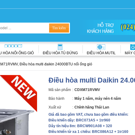
(024
U HÒA NỐI ỐNG GIÓ
ĐIỀU HÒA TỦ ĐỨNG
ĐIỀU HÒA MUTIL
MÁY 
M71RVMV, Điều hòa multi đaikin 24000BTU nối ống gió
Điều hòa multi Daikin 2
Mã sản phẩm
:
CDXM71RVMV
Bảo hành
:
Máy 1 năm, máy nén 4 năm
Xuất xứ
:
Chính hãng Thái Lan
Giá đã bao gồm VAT, chưa bao gồm điều khiển:
Điều khiển dây: BRC073A5 + 1tr960
Dây tín hiệu 8m: BRCW901A08 + 320
Điều khiển từ xa 1 chiều: BRC086A12 + 1tr160