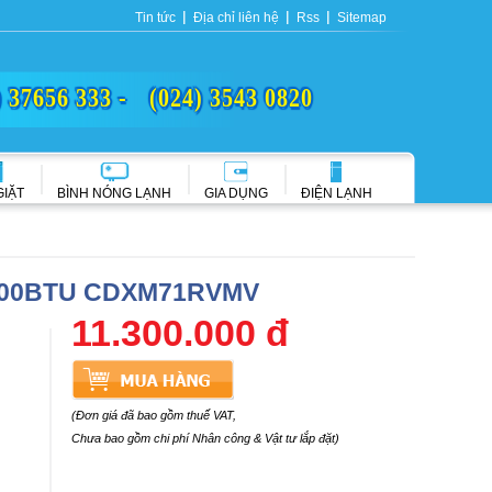
Tin tức
Địa chỉ liên hệ
Rss
Sitemap
) 37656 333 -
(024) 3543 0820
GIẶT
BÌNH NÓNG LẠNH
GIA DỤNG
ĐIỆN LẠNH
4.000BTU CDXM71RVMV
11.300.000 đ
(Đơn giá đã bao gồm thuế VAT,
Chưa bao gồm chi phí Nhân công & Vật tư lắp đặt)