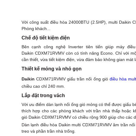
Với công suất điều hòa 24000BTU (2.5HP), multi Daikin
Phòng khách...
Chế độ tiết kiệm điện
Bên cạnh công nghệ Inverter tiên tiến giúp máy điều
Daikin CDXM71RVMV còn có tính năng Econo. Chỉ với một n
cần thiết, vừa tiết kiệm điện, vừa đảm bảo không gian mát
Thiết kế mỏng và nhỏ gọn
Daikin
CDXM71RVMV giấu trần nối ống gió
điều hòa mult
chiều cao chỉ 240 mm.
Lắp đặt trong vách
Với ưu điểm dàn lạnh nối ống gió mỏng có thể được giấu bê
thích hợp cho các phòng khách với trần nhà thấp hoặc kh
gió Daikin CDXM71RVMV có chiều rộng 900 giúp cho các dàn
Dàn lạnh điều hòa Daikin multi CDXM71RVMV âm trần nối ố
treo và phần trần nhà trống.