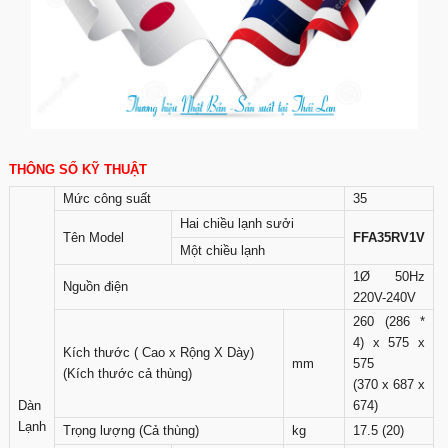
THÔNG SỐ KỸ THUẬT
Mức công suất
35
Hai chiều lạnh sưởi
Tên Model
FFA35RV1V
Một chiều lạnh
1Ø 50Hz
Nguồn điện
220V-240V
260 (286 *
4) x 575 x
Kích thước ( Cao x Rộng X Dày)
mm
575
(Kích thước cả thùng)
(370 x 687 x
Dàn
674)
Lạnh
Trọng lượng (Cả thùng)
kg
17.5 (20)