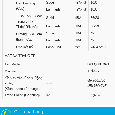
Sưởi
m³/phút
10.0
Lưu lượng gió
(Cao)
Làm lạnh
m³/phút
10.0
Độ ồn: Cao/
Sưởi
dBA
36/28
Trung bình/
Làm lạnh
dBA
36/29
Thấp/ Rất thấp
Sưởi
dBA
49
Cường độ âm
thanh: Cao
Làm lạnh
dBA
49
Ống kết nối
Lỏng/ Hơi
mm
Ø6.4 /Ø9.5
MẶT NẠ TRANG TRÍ
Tên Model
BYFQ60B3W1
Màu sắc
TRẮNG
Kích thước (Cao x Rộng
55x700x700
x Dày)
mm
(85x750x745)
(Kích thước cả thùng)
Trọng lượng (Cả thùng)
kg
2.7 (4.5)
Gọi mua hàng: