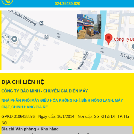
024.35430.820
ĐỊA CHỈ LIÊN HỆ
CÔNG TY BẢO MINH - CHUYÊN GIA ĐIỆN MÁY
NHÀ PHÂN PHỐI MÁY ĐIỀU HÒA KHÔNG KHÍ, BÌNH NÓNG LẠNH, MÁY
GIẶT, CHÍNH HÃNG GIÁ RẺ
GPKD:0106438876 - Ngày cấp: 16/1/2014 - Nơi cấp: Sở KH & ĐT TP. Hà
Nội
Địa chỉ Văn phòng + Kho hàng