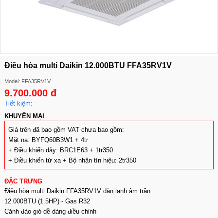
Điều hòa multi Daikin 12.000BTU FFA35RV1V
Model: FFA35RV1V
9.700.000 đ
Tiết kiệm:
KHUYẾN MẠI
Giá trên đã bao gồm VAT chưa bao gồm:
Mặt nạ: BYFQ60B3W1 + 4tr
+ Điều khiển dây: BRC1E63 + 1tr350
+ Điều khiển từ xa + Bộ nhận tín hiệu: 2tr350
ĐẶC TRƯNG
Điều hòa multi Daikin FFA35RV1V dàn lạnh âm trần
12.000BTU (1.5HP) - Gas R32
Cánh đảo gió dễ dàng điều chỉnh