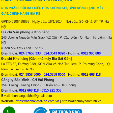
CÔNG TY BẢO MINH - CHUYÊN GIA ĐIỆN MÁY
NHÀ PHÂN PHỐI MÁY ĐIỀU HÒA KHÔNG KHÍ, BÌNH NÓNG LẠNH, MÁY
GIẶT, CHÍNH HÃNG GIÁ RẺ
GPKD:0106438876 - Ngày cấp: 16/1/2014 - Nơi cấp: Sở KH & ĐT TP. Hà
Nội
Địa chỉ Văn phòng + Kho hàng
246 Đường Nguyễn Văn Giáp (K2 Cũ) - P. Cầu Diễn - Q. Nam Từ Liêm - Hà
Nội
(
Cách SVĐ Mỹ Đình 1.5Km
)
Điện thoại
:
024.37656 333
|
024.3543 0820
-
Hotline
:
0911 990 880
Địa chỉ Kho hàng [Gần nhà máy Bia Sài Gòn]
Lô TT3-32, Đường CN9, KCN Vừa và Nhỏ Từ Liêm, P. Phương Canh, - Q.
Nam Từ Liêm - Hà Nội
Điện thoại
:
024.3858 5000
|
024.3858 8000
-
Hotline
:
0912 668 118
Công ty Bảo Minh - CN Hải Phòng
354 Đường Trường Chinh - P. Kiến An - Hải Phòng
Điện thoại
:
0912 668 118
-
0915 221 358
Email
:
banhangtaikho@gmail.com
Website
:
https://banhangtaikho.com.vn
| https://dienmaybaominh.vn