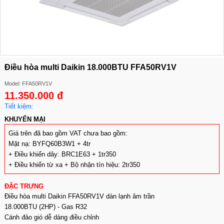
Điều hòa multi Daikin 18.000BTU FFA50RV1V
Model: FFA50RV1V
11.350.000 đ
Tiết kiệm:
KHUYẾN MẠI
Giá trên đã bao gồm VAT chưa bao gồm:
Mặt nạ: BYFQ60B3W1 + 4tr
+ Điều khiển dây: BRC1E63 + 1tr350
+ Điều khiển từ xa + Bộ nhận tín hiệu: 2tr350
ĐẶC TRƯNG
Điều hòa multi Daikin FFA50RV1V dàn lạnh âm trần
18.000BTU (2HP) - Gas R32
Cánh đảo gió dễ dàng điều chỉnh