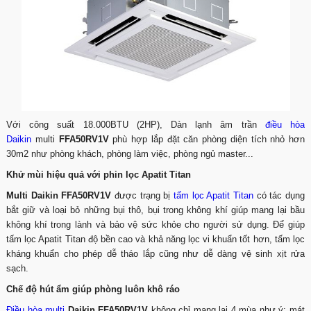
Với công suất 18.000BTU (2HP), Dàn lạnh âm trần
điều hòa
Daikin
multi
FFA50RV1V
phù hợp lắp đặt căn phòng diện tích nhỏ hơn
30m2 như phòng khách, phòng làm việc, phòng ngủ master...
Khử mùi hiệu quả với phin lọc Apatit Titan
Multi Daikin FFA50RV1V
được trạng bị
tấm lọc Apatit Titan
có tác dụng
bắt giữ và loại bỏ những bụi thô, bụi trong không khí giúp mang lại bầu
không khí trong lành và bảo vệ sức khỏe cho người sử dụng. Để giúp
tấm lọc Apatit Titan độ bền cao và khả năng lọc vi khuẩn tốt hơn, tấm lọc
kháng khuẩn cho phép dễ tháo lắp cũng như dễ dàng vệ sinh xịt rửa
sạch.
Chế độ hút ẩm giúp phòng luôn khô ráo
Điều hòa multi
Daikin FFA50RV1V
không chỉ mang lại 4 mùa như ý: mát