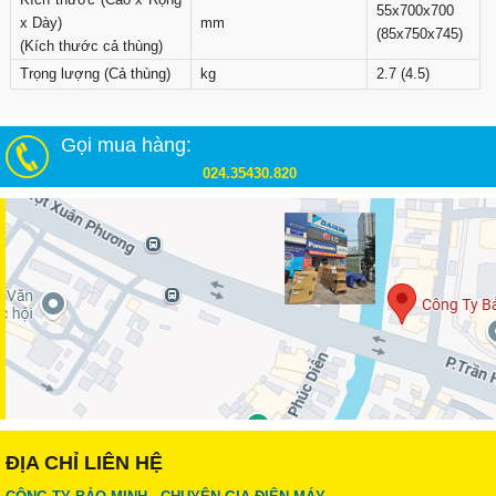
55x700x700
x Dày)
mm
(85x750x745)
(Kích thước cả thùng)
Trọng lượng (Cả thùng)
kg
2.7 (4.5)
Gọi mua hàng:
024.35430.820
ĐỊA CHỈ LIÊN HỆ