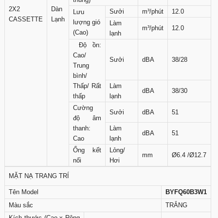
2X2
Dàn
Sưởi
m³/phút
12.0
Lưu
CASSETTE
Lạnh
lượng gió
Làm
m³/phút
12.0
(Cao)
lạnh
Độ ồn:
Cao/
Sưởi
dBA
38/28
Trung
bình/
Thấp/ Rất
Làm
dBA
38/30
thấp
lạnh
Cường
Sưởi
dBA
51
độ âm
thanh:
Làm
dBA
51
Cao
lạnh
Ống kết
Lỏng/
mm
Ø6.4 /Ø12.7
nối
Hơi
MẶT NẠ TRANG TRÍ
Tên Model
BYFQ60B3W1
Màu sắc
TRẮNG
Kích thước (Cao x Rộng