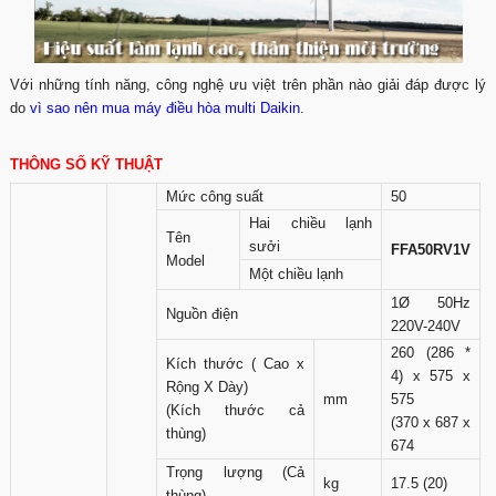
Với những tính năng, công nghệ ưu việt trên phần nào giải đáp được lý
do
vì sao nên mua máy điều hòa multi Daikin
.
THÔNG SỐ KỸ THUẬT
Mức công suất
50
Hai chiều lạnh
Tên
sưởi
FFA50RV1V
Model
Một chiều lạnh
1Ø 50Hz
Nguồn điện
220V-240V
260 (286 *
Kích thước ( Cao x
4) x 575 x
Rộng X Dày)
mm
575
(Kích thước cả
(370 x 687 x
thùng)
674
Trọng lượng (Cả
kg
17.5 (20)
thùng)