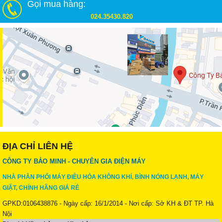
Gọi mua hàng:
024.35430.820
ĐỊA CHỈ LIÊN HỆ
CÔNG TY BẢO MINH - CHUYÊN GIA ĐIỆN MÁY
NHÀ PHÂN PHỐI MÁY ĐIỀU HÒA KHÔNG KHÍ, BÌNH NÓNG LẠNH, MÁY
GIẶT, CHÍNH HÃNG GIÁ RẺ
GPKD:0106438876 - Ngày cấp: 16/1/2014 - Nơi cấp: Sở KH & ĐT TP. Hà
Nội