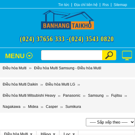
Tin tức
Địa chỉ liên hệ
Rss
Sitemap
(024) 37656 333 -
(024) 3543 0820
MENU
Điều hòa Multi
Điều hòa Multi Samsung - Điều hòa Mutil
Điều hòa Multi Daikin
Điều hòa Multi LG
Điều hòa Multi Mitsubishi Heavy
Panasonic
Samsung
Fujitsu
Nagakawa
Midea
Casper
Sumikura
Hãng
Lọc
Điều hòa Multi