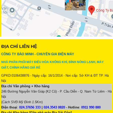
ĐỊA CHỈ LIÊN HỆ
CÔNG TY BẢO MINH - CHUYÊN GIA ĐIỆN MÁY
NHÀ PHÂN PHỐI MÁY ĐIỀU HÒA KHÔNG KHÍ, BÌNH NÓNG LẠNH, MÁY
GIẶT, CHÍNH HÃNG GIÁ RẺ
GPKD:0106438876 - Ngày cấp: 16/1/2014 - Nơi cấp: Sở KH & ĐT TP. Hà
Nội
Địa chỉ Văn phòng + Kho hàng
246 Đường Nguyễn Văn Giáp (K2 Cũ) - P. Cầu Diễn - Q. Nam Từ Liêm - Hà
Nội
(
Cách SVĐ Mỹ Đình 1.5Km
)
Điện thoại
:
024.37656 333
|
024.3543 0820
-
Hotline
:
0911 990 880
Địa chỉ Kho hàng [Gần nhà máy Bia Sài Gòn]