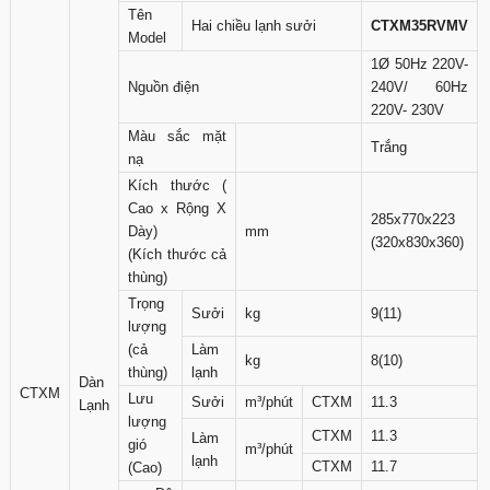
Tên
Hai chiều lạnh sưởi
CTXM35RVMV
Model
1Ø 50Hz 220V-
Nguồn điện
240V/ 60Hz
220V- 230V
Màu sắc mặt
Trắng
nạ
Kích thước (
Cao x Rộng X
285x770x223
Dày)
mm
(320x830x360)
(Kích thước cả
thùng)
Trọng
Sưởi
kg
9(11)
lượng
(cả
Làm
kg
8(10)
thùng)
lạnh
Dàn
CTXM
Lưu
Sưởi
m³/phút
CTXM
11.3
Lạnh
lượng
CTXM
11.3
Làm
gió
m³/phút
lạnh
CTXM
11.7
(Cao)