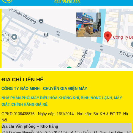
024.35430.820
ĐỊA CHỈ LIÊN HỆ
CÔNG TY BẢO MINH - CHUYÊN GIA ĐIỆN MÁY
NHÀ PHÂN PHỐI MÁY ĐIỀU HÒA KHÔNG KHÍ, BÌNH NÓNG LẠNH, MÁY
GIẶT, CHÍNH HÃNG GIÁ RẺ
GPKD:0106438876 - Ngày cấp: 16/1/2014 - Nơi cấp: Sở KH & ĐT TP. Hà
Nội
Địa chỉ Văn phòng + Kho hàng
246 Đường Nguyễn Văn Giáp (K2 Cũ) - P. Cầu Diễn - Q. Nam Từ Liêm - Hà