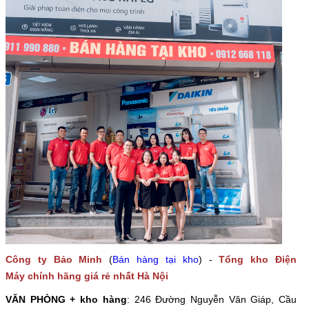
Công ty Bảo Minh
(
Bán hàng tại kho
) -
Tổng kho Điện
Máy chính hãng giá rẻ nhất Hà Nội
VĂN PHÒNG + kho hàng
: 246 Đường Nguyễn Văn Giáp, Cầu