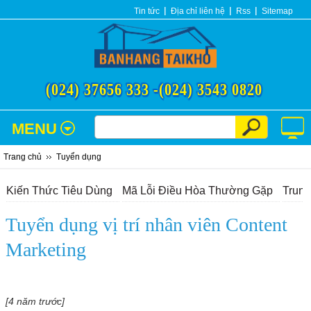
Tin tức
Địa chỉ liên hệ
Rss
Sitemap
(024) 37656 333 -
(024) 3543 0820
MENU
Trang chủ
Tuyển dụng
Kiến Thức Tiêu Dùng
Mã Lỗi Điều Hòa Thường Gặp
Trun
Tuyển dụng vị trí nhân viên Content
Marketing
[4 năm trước]