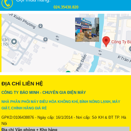
024.35430.820
ĐỊA CHỈ LIÊN HỆ
CÔNG TY BẢO MINH - CHUYÊN GIA ĐIỆN MÁY
NHÀ PHÂN PHỐI MÁY ĐIỀU HÒA KHÔNG KHÍ, BÌNH NÓNG LẠNH, MÁY
GIẶT, CHÍNH HÃNG GIÁ RẺ
GPKD:0106438876 - Ngày cấp: 16/1/2014 - Nơi cấp: Sở KH & ĐT TP. Hà
Nội
Địa chỉ Văn phòng + Kho hàng