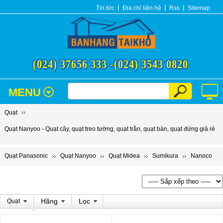
Tin tức
Địa chỉ liên hệ
Rss
Sitemap
(024) 37656 333 -
(024) 3543 0820
MENU
Quạt
Quạt Nanyoo - Quạt cây, quạt treo tường, quạt trần, quạt bàn, quạt đứng giá rẻ
Quạt Panasonic
Quạt Nanyoo
Quạt Midea
Sumikura
Nanoco
Hãng
Lọc
Quạt