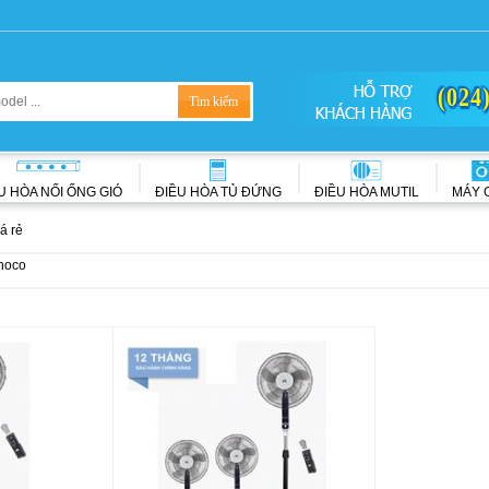
(024
U HÒA NỐI ỐNG GIÓ
ĐIỀU HÒA TỦ ĐỨNG
ĐIỀU HÒA MUTIL
MÁY 
á rẻ
noco