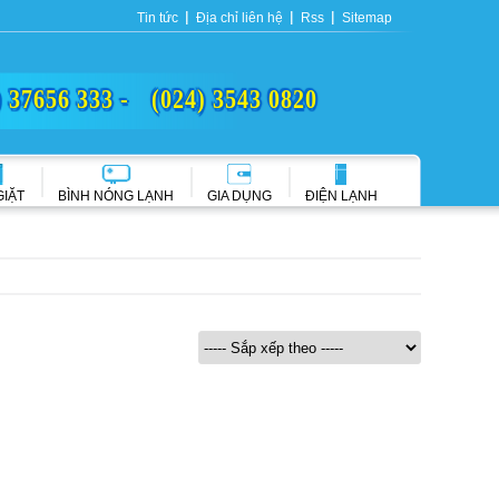
Tin tức
Địa chỉ liên hệ
Rss
Sitemap
) 37656 333 -
(024) 3543 0820
GIẶT
BÌNH NÓNG LẠNH
GIA DỤNG
ĐIỆN LẠNH