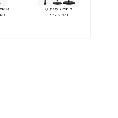
mikura
Quạt cây Sumikura
1RD
SK-1603RD