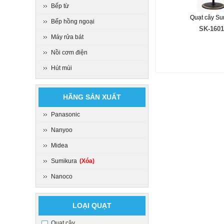
Bếp từ
Quạt cây Su
Bếp hồng ngoại
SK-160
Máy rửa bát
Nồi cơm điện
Hút mùi
HÃNG SẢN XUẤT
Panasonic
Nanyoo
Midea
Sumikura
(Xóa)
Nanoco
LOẠI QUẠT
Quạt cây