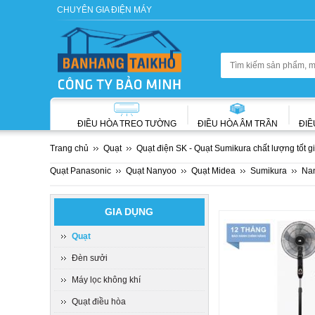
CHUYÊN GIA ĐIỆN MÁY
ĐIỀU HÒA TREO TƯỜNG
ĐIỀU HÒA ÂM TRẦN
ĐIỀ
Trang chủ
Quạt
Quạt điện SK - Quạt Sumikura chất lượng tốt gi
Quạt Panasonic
Quạt Nanyoo
Quạt Midea
Sumikura
Na
GIA DỤNG
Quạt
Đèn sưởi
Máy lọc không khí
Quạt điều hòa