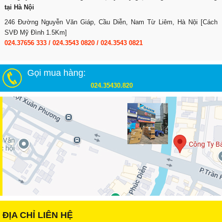
tại Hà Nội
246 Đường Nguyễn Văn Giáp, Cầu Diễn, Nam Từ Liêm, Hà Nội [Cách
SVĐ Mỹ Đình 1.5Km]
024.37656 333
/
024.3543 0820
/
024.3543 0821
Gọi mua hàng:
024.35430.820
ĐỊA CHỈ LIÊN HỆ