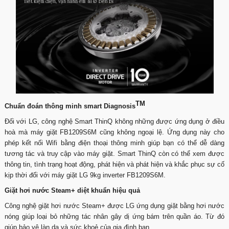
TM
Chuẩn đoán thông minh smart Diagnosis
Đối với LG, công nghệ Smart ThinQ không những được ứng dụng ở điều
hoà mà máy giặt FB1209S6M cũng không ngoại lệ. Ứng dụng này cho
phép kết nối Wifi bằng điện thoại thông minh giúp bạn có thể dễ dàng
tương tác và truy cập vào máy giặt. Smart ThinQ còn có thể xem được
thông tin, tình trạng hoạt động, phát hiện và phát hiện và khắc phục sự cố
kịp thời đối với máy giặt LG 9kg inverter FB1209S6M.
Giặt hơi nước Steam+ diệt khuẩn hiệu quả
Công nghệ giặt hơi nước Steam+ được LG ứng dụng giặt bằng hơi nước
nóng giúp loại bỏ những tác nhân gây dị ứng bám trên quần áo. Từ đó
giúp bảo vệ làn da và sức khoẻ của gia đình bạn.