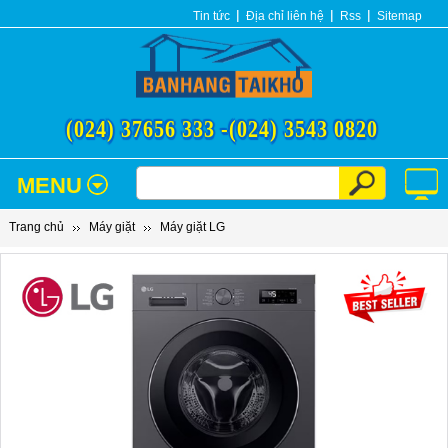
Tin tức
Địa chỉ liên hệ
Rss
Sitemap
(024) 37656 333 -
(024) 3543 0820
MENU
Trang chủ
Máy giặt
Máy giặt LG