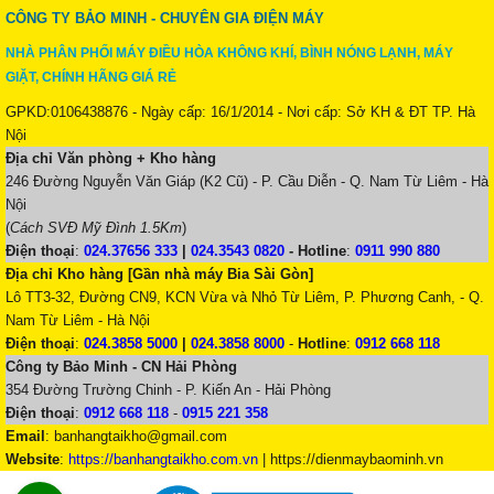
CÔNG TY BẢO MINH - CHUYÊN GIA ĐIỆN MÁY
NHÀ PHÂN PHỐI MÁY ĐIỀU HÒA KHÔNG KHÍ, BÌNH NÓNG LẠNH, MÁY
GIẶT, CHÍNH HÃNG GIÁ RẺ
GPKD:0106438876 - Ngày cấp: 16/1/2014 - Nơi cấp: Sở KH & ĐT TP. Hà
Nội
Địa chỉ Văn phòng + Kho hàng
246 Đường Nguyễn Văn Giáp (K2 Cũ) - P. Cầu Diễn - Q. Nam Từ Liêm - Hà
Nội
(
Cách SVĐ Mỹ Đình 1.5Km
)
Điện thoại
:
024.37656 333
|
024.3543 0820
-
Hotline
:
0911 990 880
Địa chỉ Kho hàng [Gần nhà máy Bia Sài Gòn]
Lô TT3-32, Đường CN9, KCN Vừa và Nhỏ Từ Liêm, P. Phương Canh, - Q.
Nam Từ Liêm - Hà Nội
Điện thoại
:
024.3858 5000
|
024.3858 8000
-
Hotline
:
0912 668 118
Công ty Bảo Minh - CN Hải Phòng
354 Đường Trường Chinh - P. Kiến An - Hải Phòng
Điện thoại
:
0912 668 118
-
0915 221 358
Email
:
banhangtaikho@gmail.com
Website
:
https://banhangtaikho.com.vn
| https://dienmaybaominh.vn