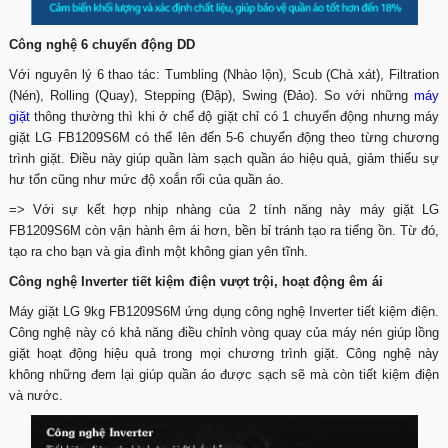
Công nghệ 6 chuyển động DD
Với nguyên lý 6 thao tác: Tumbling (Nhào lộn), Scub (Chà xát), Filtration
(Nén), Rolling (Quay), Stepping (Đập), Swing (Đảo). So với những
máy
giặt
thông thường thì khi ở chế độ giặt chỉ có 1 chuyển động nhưng máy
giặt LG FB1209S6M có thể lên đến 5-6 chuyển động theo từng chương
trình giặt. Điều này giúp quần làm sạch quần áo hiệu quả, giảm thiểu sự
hư tổn cũng như mức độ xoắn rối của quần áo.
=> Với sự kết hợp nhịp nhàng của 2 tính năng này máy giặt LG
FB1209S6M còn vận hành êm ái hơn, bền bỉ tránh tạo ra tiếng ồn. Từ đó,
tạo ra cho bạn và gia đình một không gian yên tĩnh.
Công nghệ Inverter tiết kiệm điện vượt trội, hoạt động êm ái
Máy giặt LG 9kg FB1209S6M ứng dụng công nghệ Inverter tiết kiệm điện.
Công nghệ này có khả năng điều chỉnh vòng quay của máy nén giúp lồng
giặt hoạt động hiệu quả trong mọi chương trình giặt. Công nghệ này
không những đem lại giúp quần áo được sạch sẽ mà còn tiết kiệm điện
và nước.