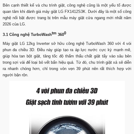
Bên cạnh thiết kế và chu trình giặt, công nghệ cũng là một yếu tố được
quan tâm khi đánh giá máy giặt LG FX1412S3K. Dưới đây là một số công
nghệ nổi bật được trang bị trên mẫu máy giặt cửa ngang mới nhất năm
2026 của LG.
tm
0
3.1 Công nghệ TurboWash
360
Máy giặt LG 12kg Inverter sở hữu công nghệ TurboWash 360 với 4 vòi
phun đa chiều 3D. Điều này giúp tạo ra áp lực nước cực kỳ mạnh mẽ,
giúp hòa tan bột giặt, tăng tốc độ thẩm thấu chất giặt tẩy vào sâu bên
trong sợi vải để loại bỏ vết bẩn hiệu quả. Từ đó, chu trình giặt xả sẽ diễn
ra nhanh chóng hơn, chỉ trong vỏn vẹn 39 phút nên rất thích hợp với
người bận rộn.