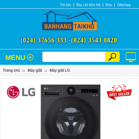
Tin tức
Địa chỉ liên hệ
Rss
Sitemap
(024) 37656 333 -
(024) 3543 0820
MENU
Trang chủ
Máy giặt
Máy giặt LG