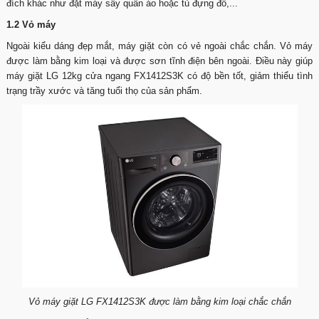
đích khác như đặt máy sấy quần áo hoặc tủ đựng đồ,...
1.2 Vỏ máy
Ngoài kiểu dáng đẹp mắt, máy giặt còn có vẻ ngoài chắc chắn. Vỏ máy
được làm bằng kim loại và được sơn tĩnh điện bên ngoài. Điều này giúp
máy giặt LG 12kg cửa ngang FX1412S3K có độ bền tốt, giảm thiểu tình
trạng trầy xước và tăng tuổi thọ của sản phẩm.
Vỏ máy giặt LG FX1412S3K được làm bằng kim loại chắc chắn