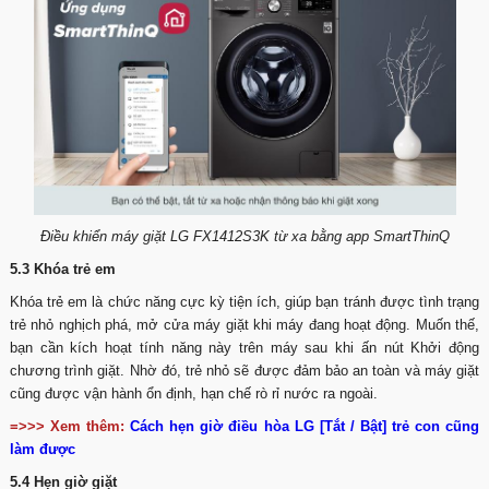
Điều khiển máy giặt LG FX1412S3K từ xa bằng app SmartThinQ
5.3 Khóa trẻ em
Khóa trẻ em là chức năng cực kỳ tiện ích, giúp bạn tránh được tình trạng
trẻ nhỏ nghịch phá, mở cửa máy giặt khi máy đang hoạt động. Muốn thế,
bạn cần kích hoạt tính năng này trên máy sau khi ấn nút Khởi động
chương trình giặt. Nhờ đó, trẻ nhỏ sẽ được đảm bảo an toàn và máy giặt
cũng được vận hành ổn định, hạn chế rò rỉ nước ra ngoài.
=>>> Xem thêm:
Cách hẹn giờ điều hòa LG [Tắt / Bật] trẻ con cũng
làm được
5.4 Hẹn giờ giặt