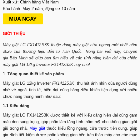
Xuất xứ: Chính hãng Việt Nam
Bảo hành: Máy 2 năm, động cơ 10 năm
MUA NGAY
GIỚI THIỆU
Máy giặt LG FX1412S3K thuộc dòng máy giặt cửa ngang mới nhất năm
2026 của thương hiệu đến từ Hàn Quốc. Trong bài viết này, Chuyên
gia Bảo Minh sẽ giúp bạn tìm hiểu về các tính năng hiện đại của chiếc
máy giặt LG 12kg Inverter FX1412S3K này nhé!
1. Tổng quan thiết kế sản phẩm
Máy giặt LG 12kg Inverter
FX1412S3K
thu hút ánh nhìn của người dùng
nhờ vẻ ngoài tinh tế, hiện đại cùng bảng điều khiển tiện dụng với nhiều
chức năng thông minh như sau:
1.1 Kiểu dáng
Máy giặt LG FX1412S3K được thiết kế với kiểu dáng hiện đại cùng gam
màu đen sang trọng, góp phần làm tăng tính thẩm mỹ cho không gian giặt
giũ trong nhà.
Máy giặt
thuộc kiểu lồng ngang, cửa trước tiện dụng, giúp
gia đình tiết kiệm được phần không gian bên trên thân máy cho các mục