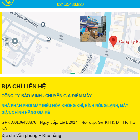
024.35430.820
ĐỊA CHỈ LIÊN HỆ
CÔNG TY BẢO MINH - CHUYÊN GIA ĐIỆN MÁY
NHÀ PHÂN PHỐI MÁY ĐIỀU HÒA KHÔNG KHÍ, BÌNH NÓNG LẠNH, MÁY
GIẶT, CHÍNH HÃNG GIÁ RẺ
GPKD:0106438876 - Ngày cấp: 16/1/2014 - Nơi cấp: Sở KH & ĐT TP. Hà
Nội
Địa chỉ Văn phòng + Kho hàng