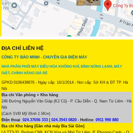
ĐỊA CHỈ LIÊN HỆ
CÔNG TY BẢO MINH - CHUYÊN GIA ĐIỆN MÁY
NHÀ PHÂN PHỐI MÁY ĐIỀU HÒA KHÔNG KHÍ, BÌNH NÓNG LẠNH, MÁY
GIẶT, CHÍNH HÃNG GIÁ RẺ
GPKD:0106438876 - Ngày cấp: 16/1/2014 - Nơi cấp: Sở KH & ĐT TP. Hà
Nội
Địa chỉ Văn phòng + Kho hàng
246 Đường Nguyễn Văn Giáp (K2 Cũ) - P. Cầu Diễn - Q. Nam Từ Liêm - Hà
Nội
(
Cách SVĐ Mỹ Đình 1.5Km
)
Điện thoại
:
024.37656 333
|
024.3543 0820
-
Hotline
:
0911 990 880
Địa chỉ Kho hàng [Gần nhà máy Bia Sài Gòn]
Lô TT3-32, Đường CN9, KCN Vừa và Nhỏ Từ Liêm, P. Phương Canh, - Q.