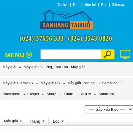
Tin tức
Địa chỉ liên hệ
Rss
Sitemap
(024) 37656 333 -
(024) 3543 0820
MENU
Máy giặt
Máy giặt LG 12kg, Thái Lan - Máy giặt
Máy giặt Electrolux
Máy giặt LG
Máy giặt Toshiba
Samsung
Panasonic
Casper
Sharp
Funiki
AQUA
Sumikura
Hãng
Lọc
Máy giặt