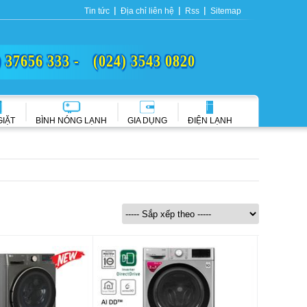
Tin tức
Địa chỉ liên hệ
Rss
Sitemap
) 37656 333 -
(024) 3543 0820
GIẶT
BÌNH NÓNG LẠNH
GIA DỤNG
ĐIỆN LẠNH