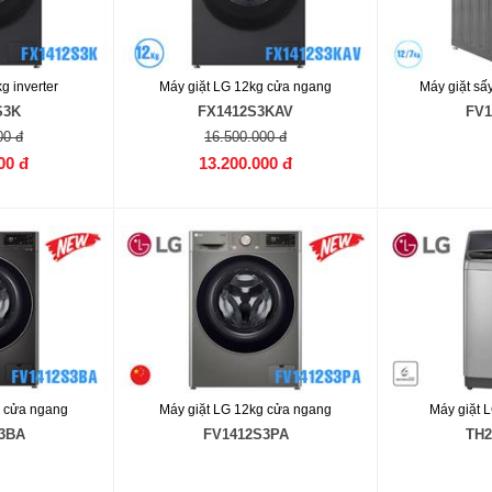
g inverter
Máy giặt LG 12kg cửa ngang
Máy giặt sấy
S3K
FX1412S3KAV
FV1
00 đ
16.500.000 đ
00 đ
13.200.000 đ
g cửa ngang
Máy giặt LG 12kg cửa ngang
Máy giặt 
3BA
FV1412S3PA
TH2