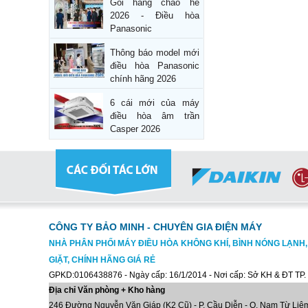
Gói hàng chào hè
2026 - Điều hòa
Panasonic
Thông báo model mới
điều hòa Panasonic
chính hãng 2026
6 cái mới của máy
điều hòa âm trần
Casper 2026
CÔNG TY BẢO MINH - CHUYÊN GIA ĐIỆN MÁY
NHÀ PHÂN PHỐI MÁY ĐIỀU HÒA KHÔNG KHÍ, BÌNH NÓNG LẠNH
GIẶT, CHÍNH HÃNG GIÁ RẺ
GPKD:0106438876 - Ngày cấp: 16/1/2014 - Nơi cấp: Sở KH & ĐT TP.
Địa chỉ Văn phòng + Kho hàng
246 Đường Nguyễn Văn Giáp (K2 Cũ) - P. Cầu Diễn - Q. Nam Từ Liêm