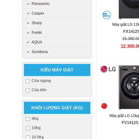
Panasonic
Casper
Sharp
Máy giặt LG 12k
FX1412
Funiki
15.380.0
AQUA
12.300.0
Sumikura
KIỂU MÁY GIẶT
Cửa ngang
Cửa trên
KHỐI LƯỢNG GIẶT (KG)
Máy giặt LG 12k
9Kg
FV1412S
10Kg
10.5Kg