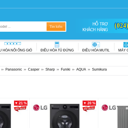
(024
U HÒA NỐI ỐNG GIÓ
ĐIỀU HÒA TỦ ĐỨNG
ĐIỀU HÒA MUTIL
MÁY 
Panasonic
Casper
Sharp
Funiki
AQUA
Sumikura
▼ 21 %
▼ 20 %