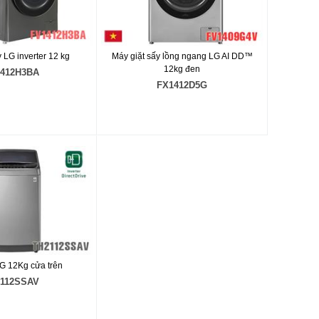
 LG inverter 12 kg
Máy giặt sấy lồng ngang LG AI DD™
12kg đen
412H3BA
FX1412D5G
LG 12Kg cửa trên
112SSAV