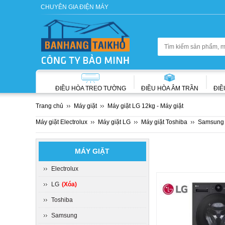
CHUYÊN GIA ĐIỆN MÁY
ĐIỀU HÒA TREO TƯỜNG
ĐIỀU HÒA ÂM TRẦN
ĐIỀ
Trang chủ
Máy giặt
Máy giặt LG 12kg - Máy giặt
Máy giặt Electrolux
Máy giặt LG
Máy giặt Toshiba
Samsung
MÁY GIẶT
Electrolux
LG
(Xóa)
Toshiba
Samsung