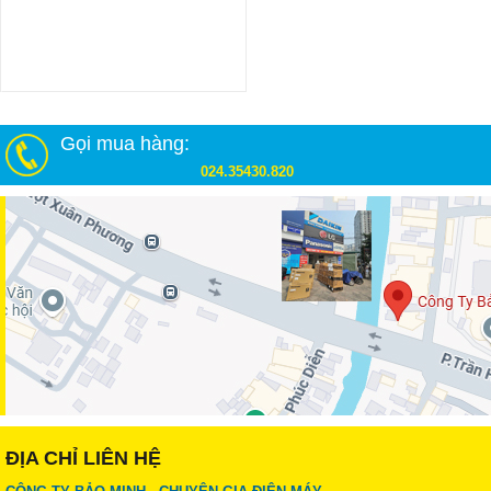
Gọi mua hàng:
024.35430.820
ĐỊA CHỈ LIÊN HỆ