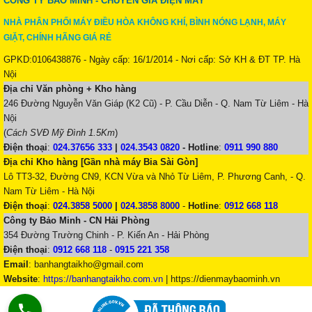
CÔNG TY BẢO MINH - CHUYÊN GIA ĐIỆN MÁY
NHÀ PHÂN PHỐI MÁY ĐIỀU HÒA KHÔNG KHÍ, BÌNH NÓNG LẠNH, MÁY
GIẶT, CHÍNH HÃNG GIÁ RẺ
GPKD:0106438876 - Ngày cấp: 16/1/2014 - Nơi cấp: Sở KH & ĐT TP. Hà
Nội
Địa chỉ Văn phòng + Kho hàng
246 Đường Nguyễn Văn Giáp (K2 Cũ) - P. Cầu Diễn - Q. Nam Từ Liêm - Hà
Nội
(
Cách SVĐ Mỹ Đình 1.5Km
)
Điện thoại
:
024.37656 333
|
024.3543 0820
-
Hotline
:
0911 990 880
Địa chỉ Kho hàng [Gần nhà máy Bia Sài Gòn]
Lô TT3-32, Đường CN9, KCN Vừa và Nhỏ Từ Liêm, P. Phương Canh, - Q.
Nam Từ Liêm - Hà Nội
Điện thoại
:
024.3858 5000
|
024.3858 8000
-
Hotline
:
0912 668 118
Công ty Bảo Minh - CN Hải Phòng
354 Đường Trường Chinh - P. Kiến An - Hải Phòng
Điện thoại
:
0912 668 118
-
0915 221 358
Email
:
banhangtaikho@gmail.com
Website
:
https://banhangtaikho.com.vn
| https://dienmaybaominh.vn