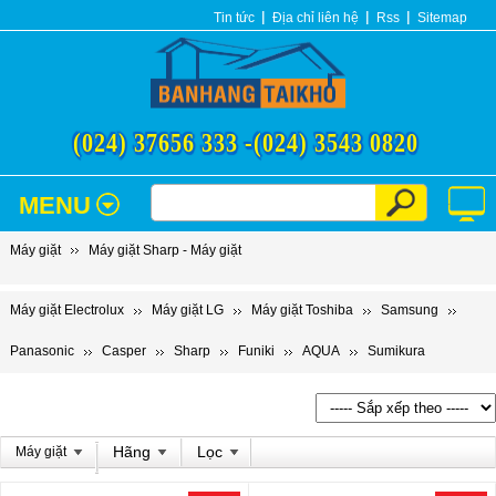
Tin tức
Địa chỉ liên hệ
Rss
Sitemap
(024) 37656 333 -
(024) 3543 0820
MENU
Máy giặt
Máy giặt Sharp - Máy giặt
Máy giặt Electrolux
Máy giặt LG
Máy giặt Toshiba
Samsung
Panasonic
Casper
Sharp
Funiki
AQUA
Sumikura
Hãng
Lọc
Máy giặt