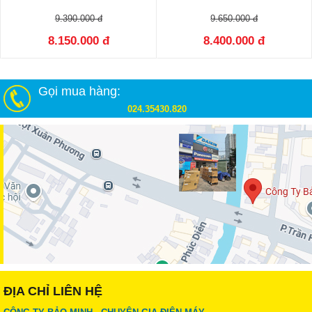
9.390.000 đ
9.650.000 đ
8.150.000 đ
8.400.000 đ
Gọi mua hàng:
024.35430.820
ĐỊA CHỈ LIÊN HỆ