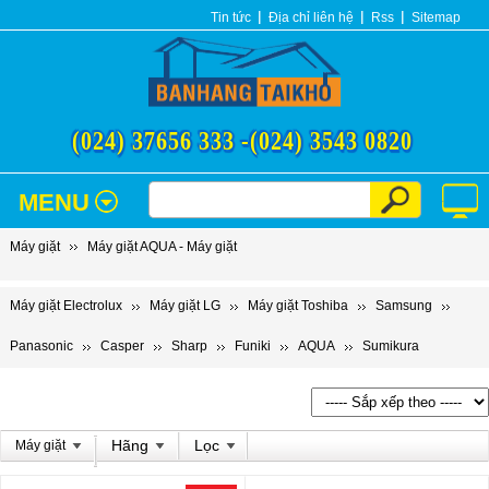
Tin tức
Địa chỉ liên hệ
Rss
Sitemap
(024) 37656 333 -
(024) 3543 0820
MENU
Máy giặt
Máy giặt AQUA - Máy giặt
Máy giặt Electrolux
Máy giặt LG
Máy giặt Toshiba
Samsung
Panasonic
Casper
Sharp
Funiki
AQUA
Sumikura
Hãng
Lọc
Máy giặt