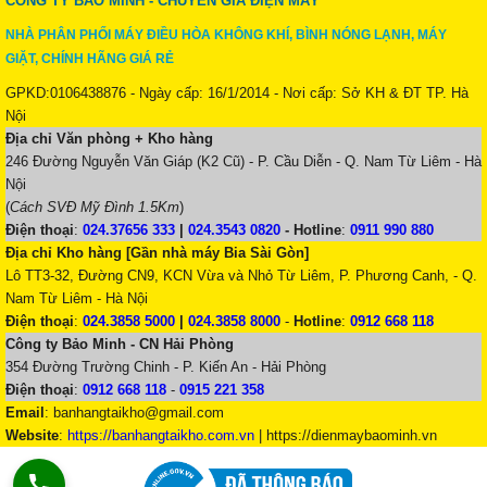
CÔNG TY BẢO MINH - CHUYÊN GIA ĐIỆN MÁY
NHÀ PHÂN PHỐI MÁY ĐIỀU HÒA KHÔNG KHÍ, BÌNH NÓNG LẠNH, MÁY
GIẶT, CHÍNH HÃNG GIÁ RẺ
GPKD:0106438876 - Ngày cấp: 16/1/2014 - Nơi cấp: Sở KH & ĐT TP. Hà
Nội
Địa chỉ Văn phòng + Kho hàng
246 Đường Nguyễn Văn Giáp (K2 Cũ) - P. Cầu Diễn - Q. Nam Từ Liêm - Hà
Nội
(
Cách SVĐ Mỹ Đình 1.5Km
)
Điện thoại
:
024.37656 333
|
024.3543 0820
-
Hotline
:
0911 990 880
Địa chỉ Kho hàng [Gần nhà máy Bia Sài Gòn]
Lô TT3-32, Đường CN9, KCN Vừa và Nhỏ Từ Liêm, P. Phương Canh, - Q.
Nam Từ Liêm - Hà Nội
Điện thoại
:
024.3858 5000
|
024.3858 8000
-
Hotline
:
0912 668 118
Công ty Bảo Minh - CN Hải Phòng
354 Đường Trường Chinh - P. Kiến An - Hải Phòng
Điện thoại
:
0912 668 118
-
0915 221 358
Email
:
banhangtaikho@gmail.com
Website
:
https://banhangtaikho.com.vn
| https://dienmaybaominh.vn