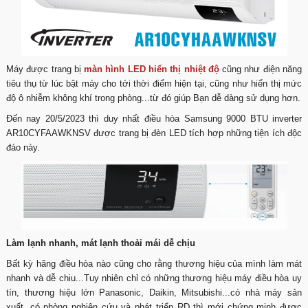
Máy được trang bị
màn hình LED hiển thị nhiệt độ
cũng như điện năng
tiêu thụ từ lúc bật máy cho tới thời điểm hiện tại, cũng như hiển thị mức
độ ô nhiễm không khí trong phòng...từ đó giúp Bạn dễ dàng sử dụng hơn.
Đến nay 20/5/2023 thì duy nhất điều hòa Samsung 9000 BTU inverter
AR10CYFAAWKNSV được trang bị đèn LED tích hợp những tiện ích độc
đáo này.
Làm lạnh nhanh, mát lạnh thoải mái dễ chịu
Bất kỳ hãng điều hòa nào cũng cho rằng thương hiệu của mình làm mát
nhanh và dễ chiu...Tuy nhiên chỉ có những thương hiệu máy điều hòa uy
tín, thương hiệu lớn Panasonic, Daikin, Mitsubishi...có nhà máy sản
xuất, có phòng nghiên cứu và phát triển RD thì mới chứng minh được