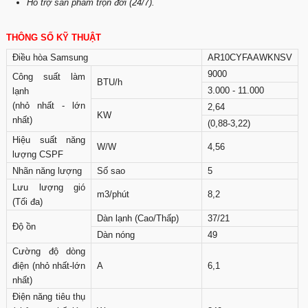
Hỗ trợ sản phẩm trọn đời (24/7).
THÔNG SỐ KỸ THUẬT
Điều hòa Samsung
AR10CYFAAWKNSV
9000
Công suất làm
BTU/h
3.000 - 11.000
lạnh
(nhỏ nhất - lớn
2,64
KW
nhất)
(0,88-3,22)
Hiệu suất năng
W/W
4,56
lượng CSPF
Nhãn năng lượng
Số sao
5
Lưu lượng gió
m3/phút
8,2
(Tối đa)
Dàn lạnh (Cao/Thấp)
37/21
Độ ồn
Dàn nóng
49
Cường độ dòng
điện (nhỏ nhất-lớn
A
6,1
nhất)
Điện năng tiêu thụ