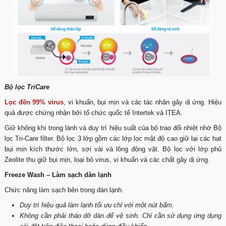
Bộ lọc TriCare
Lọc đến 99% virus
, vi khuẩn, bụi mịn và các tác nhân gây dị ứng. Hiệu
quả được chứng nhận bởi tổ chức quốc tế Intertek và ITEA.
Giữ không khí trong lành và duy trì hiệu suất của bộ trao đổi nhiệt nhờ Bộ
lọc Tri-Care filter. Bộ lọc 3 lớp gồm các lớp lọc mật độ cao giữ lại các hạt
bụi mịn kích thước lớn, sợi vải và lông động vật. Bộ lọc với lớp phủ
Zeolite thu giữ bụi mịn, loại bỏ virus, vi khuẩn và các chất gây dị ứng.
Freeze Wash – Làm sạch dàn lạnh
Chức năng làm sạch bên trong dàn lạnh.
Duy trì hiệu quả làm lạnh tối ưu chỉ với một nút bấm.
Không cần phải tháo dỡ dàn để vệ sinh. Chỉ cần sử dụng ứng dụng