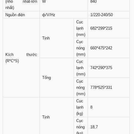
(nhỏ nhất-lớn
W
840
nhất)
Nguồn điện
ф/V/Hz
1/220-240/50
Cục
lạnh
682*299*215
(mm)
Tịnh
Cục
nóng
660*475*242
(mm)
Kích thước
(R*C*S)
Cục
lạnh
742*290*375
(mm)
Tổng
Cục
nóng
778*525*331
(mm)
Cục
lạnh
8
(kg)
Tịnh
Cục
nóng
18,7
(kg)