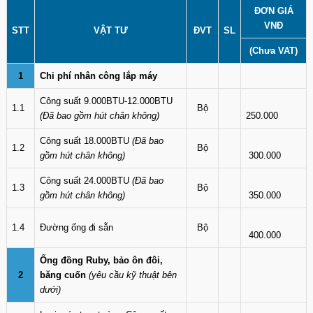
ĐƠN GIÁ
VNĐ
STT
VẬT TƯ
ĐVT
SL
(Chưa VAT)
1
Chi phí nhân công lắp máy
Công suất 9.000BTU-12.000BTU
1.1
Bộ
(Đã bao gồm hút chân không)
250.000
Công suất 18.000BTU
(Đã bao
1.2
Bộ
gồm hút chân không)
300.000
Công suất 24.000BTU
(Đã bao
1.3
Bộ
gồm hút chân không)
350.000
1.4
Đường ống đi sẵn
Bộ
400.000
Ống đồng Ruby, bảo ôn đôi,
2
băng cuốn
(yêu cầu kỹ thuật bên
dưới)