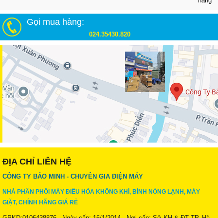
hãng
Gọi mua hàng:
024.35430.820
ĐỊA CHỈ LIÊN HỆ
CÔNG TY BẢO MINH - CHUYÊN GIA ĐIỆN MÁY
NHÀ PHÂN PHỐI MÁY ĐIỀU HÒA KHÔNG KHÍ, BÌNH NÓNG LẠNH, MÁY
GIẶT, CHÍNH HÃNG GIÁ RẺ
GPKD:0106438876 - Ngày cấp: 16/1/2014 - Nơi cấp: Sở KH & ĐT TP. Hà