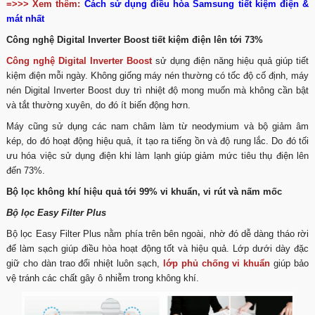
=>>> Xem thêm:
Cách sử dụng điều hòa Samsung tiết kiệm điện &
mát nhất
Công nghệ Digital Inverter Boost tiết kiệm điện lên tới 73%
Công nghệ Digital Inverter Boost
sử dụng điện năng hiệu quả giúp tiết
kiệm điện mỗi ngày. Không giống máy nén thường có tốc độ cố định, máy
nén Digital Inverter Boost duy trì nhiệt độ mong muốn mà không cần bật
và tắt thường xuyên, do đó ít biến động hơn.
Máy cũng sử dụng các nam châm làm từ neodymium và bộ giảm âm
kép, do đó hoạt động hiệu quả, ít tạo ra tiếng ồn và độ rung lắc. Do đó tối
ưu hóa việc sử dụng điện khi làm lạnh giúp giảm mức tiêu thụ điện lên
đến 73%.
Bộ lọc không khí hiệu quả tới 99% vi khuẩn, vi rút và nấm mốc
Bộ lọc Easy Filter Plus
Bộ lọc Easy Filter Plus nằm phía trên bên ngoài, nhờ đó dễ dàng tháo rời
để làm sạch giúp điều hòa hoạt động tốt và hiệu quả. Lớp dưới dày đặc
giữ cho dàn trao đổi nhiệt luôn sạch,
lớp phủ chống vi khuẩn
giúp bảo
vệ tránh các chất gây ô nhiễm trong không khí.