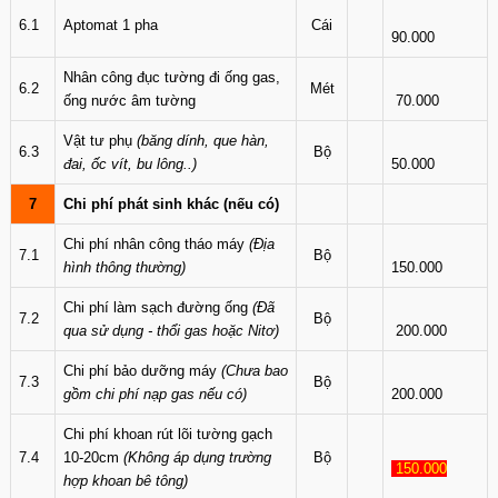
6.1
Aptomat 1 pha
Cái
90.000
Nhân công đục tường đi ống gas,
6.2
Mét
ống nước âm tường
70.000
Vật tư phụ
(băng dính, que hàn,
6.3
Bộ
đai, ốc vít, bu lông..)
50.000
7
Chi phí phát sinh khác (nếu có)
Chi phí nhân công tháo máy
(Địa
7.1
Bộ
hình thông thường)
150.000
Chi phí làm sạch đường ống
(Đã
7.2
Bộ
qua sử dụng - thổi gas hoặc Nitơ)
200.000
Chi phí bảo dưỡng máy
(Chưa bao
7.3
Bộ
gồm chi phí nạp gas nếu có)
200.000
Chi phí khoan rút lõi tường gạch
7.4
10-20cm
(Không áp dụng trường
Bộ
150.000
hợp khoan bê tông)