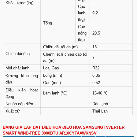
Khối lượng (kg)
Cục
lạnh
9,2
(kg)
Tổng
Cục
nóng
20,5
(kg)
Chiều dài tối đa (m)
15
Chiều dài ống
Chênh lệch chiều cao tối
7
đa (m)
Môi chất lạnh
Loại Gas
R32
Lỏng (mm)
6,35
Đường kính ống
dẫn
Gas (mm)
9,52
Điều kiện hoạt
Làm lạnh (°C)
16-46 °C
động
Nguồn cấp điện
Dàn lạnh
Xuất xứ
Thái Lan
BẢNG GIÁ LẮP ĐẶT ĐIỀU HÒA ĐIỀU HÒA SAMSUNG INVERTER
SMART WIND-FREE 9000BTU AR10CYFAAWKNSV