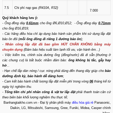
7.5
Chi phí nạp gas
(R410A, R32)
7.000
Quý khách hàng lưu ý:
- Ống đồng dày
0,61mm
cho ống Ø6,Ø10,Ø12; - Ống đồng dày
0,71mm
cho ống Ø16,Ø19;
- Các hãng điều hòa chỉ áp dụng bảo hành sản phẩm khi sử dụng lắp đặt
bảo ôn đôi (
mỗi ống đồng đi riêng 1 đường bảo ôn
);
-
Nhân công lắp đặt đã bao gồm HÚT CHÂN KHÔNG bằng máy
chuyên dụng
(Đảm bảo hiệu suất làm lạnh tối ưu, vận hành êm...)
- Việc kiểm tra, chỉnh sửa đường ống (đồng/nước) đã đi sẵn (thường ở
các chung cư) là bắt buộc nhằm đảm bảo:
ống không bị tắc, gẫy hay
hở
...
- Hạn chế lắp dàn nóng / cục nóng phải dùng đến thang dây giúp cho
bảo
dưỡng định kỳ, bảo hành dễ dàng hơn
;
- Cam kết bảo hành chất lượng lắp đặt miễn phí trong vòng
06
tháng kể từ
ngày ký nghiệm thu.
-
Tổng tiền chi phí nhân công & vật tư lắp đặt
phải thanh toán căn cứ
theo biên bản khối lượng nghiệm thu thực tế;
Banhangtaikho.com.vn - Đại lý phân phối máy
điều hòa giá rẻ
Panasonic,
Daikin, LG, Mitsubishi, Samsung, Gree, Funiki, Midea, Casper chính