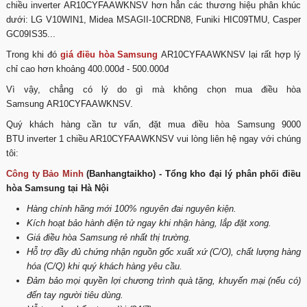
chiều inverter AR10CYFAAWKNSV hơn hẳn các thương hiệu phân khúc
dưới: LG V10WIN1, Midea MSAGII-10CRDN8, Funiki HIC09TMU, Casper
GC09IS35...
Trong khi đó
giá điều hòa Samsung
AR10CYFAAWKNSV lại rất hợp lý
chỉ cao hơn khoảng 400.000đ - 500.000đ
Vì vậy, chẳng có lý do gì mà không chọn mua điều hòa
Samsung AR10CYFAAWKNSV.
Quý khách hàng cần tư vấn, đặt mua điều hòa Samsung 9000
BTU inverter 1 chiều AR10CYFAAWKNSV vui lòng liên hệ ngay với chúng
tôi:
Công ty Bảo Minh
(Banhangtaikho) - Tổng kho đại lý phân phối điều
hòa Samsung tại Hà Nội
Hàng chính hãng mới 100% nguyên đai nguyên kiện.
Kích hoạt bảo hành điện tử ngay khi nhận hàng, lắp đặt xong.
Giá điều hòa Samsung rẻ nhất thị trường.
Hỗ trợ đầy đủ chứng nhận nguồn gốc xuất xứ (C/O), chất lượng hàng
hóa (C/Q) khi quý khách hàng yêu cầu.
Đảm bảo mọi quyền lợi chương trình quà tặng, khuyến mại (nếu có)
đến tay người tiêu dùng.