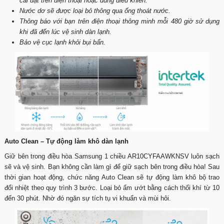
cài đặt trên điện thoại hoặc dùng điều khiển.
Nước dơ sẽ được loại bỏ thông qua ống thoát nước.
Thông báo với bạn trên điện thoại thông minh mỗi 480 giờ sử dụng
khi đã đến lúc vệ sinh dàn lạnh.
Bảo vệ cục lạnh khỏi bụi bẩn.
Auto Clean – Tự động làm khô dàn lạnh
Giữ bên trong điều hòa Samsung 1 chiều AR10CYFAAWKNSV luôn sạch
sẽ và vệ sinh. Bạn không cần làm gì để giữ sạch bên trong điều hòa! Sau
thời gian hoạt động, chức năng Auto Clean sẽ tự động làm khô bộ trao
đổi nhiệt theo quy trình 3 bước. Loại bỏ ẩm ướt bằng cách thổi khí từ 10
đến 30 phút. Nhờ đó ngăn sự tích tụ vi khuẩn và mùi hôi.