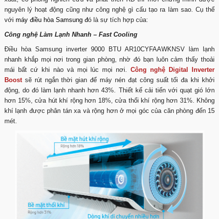
nguyên lý hoạt động cũng như công nghệ gì cấu tạo ra làm sao. Cụ thể
vớ
i
máy điều hòa Samsung
đ
ó là sự tích hợp của:
Công nghệ Làm Lạnh Nhanh – Fast Cooling
Điều hòa Samsung inverter 9000 BTU AR10CYFAAWKNSV làm lạnh
nhanh khắp mọi nơi trong gian phòng, nhờ đó bạn luôn cảm thấy thoải
mái bất cứ khi nào và mọi lúc mọi nơi.
Công nghệ Digital Inverter
Boost
sẽ rút ngắn thời gian để máy nén đạt công suất tối đa khi khởi
động, do đó làm lạnh nhanh hơn 43%. Thiết kế cải tiến với quạt gió lớn
hơn 15%, cửa hút khí rộng hơn 18%, cửa thổi khí rộng hơn 31%. Không
khí lạnh được phân tán xa và rộng hơn ở mọi góc của căn phòng đến 15
mét.