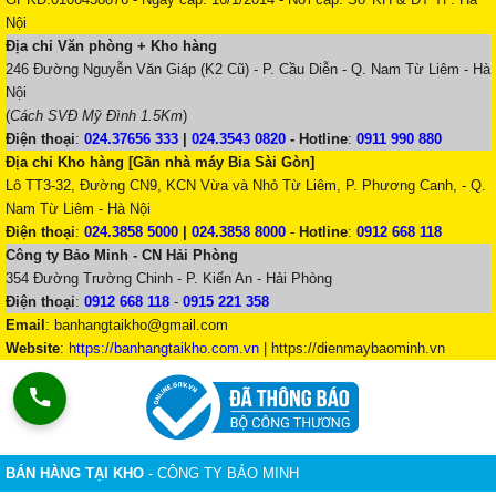
Nội
Địa chỉ Văn phòng + Kho hàng
246 Đường Nguyễn Văn Giáp (K2 Cũ) - P. Cầu Diễn - Q. Nam Từ Liêm - Hà
Nội
(
Cách SVĐ Mỹ Đình 1.5Km
)
Điện thoại
:
024.37656 333
|
024.3543 0820
-
Hotline
:
0911 990 880
Địa chỉ Kho hàng [Gần nhà máy Bia Sài Gòn]
Lô TT3-32, Đường CN9, KCN Vừa và Nhỏ Từ Liêm, P. Phương Canh, - Q.
Nam Từ Liêm - Hà Nội
Điện thoại
:
024.3858 5000
|
024.3858 8000
-
Hotline
:
0912 668 118
Công ty Bảo Minh - CN Hải Phòng
354 Đường Trường Chinh - P. Kiến An - Hải Phòng
Điện thoại
:
0912 668 118
-
0915 221 358
Email
:
banhangtaikho@gmail.com
Website
:
https://banhangtaikho.com.vn
| https://dienmaybaominh.vn
BÁN HÀNG TẠI KHO
- CÔNG TY BẢO MINH