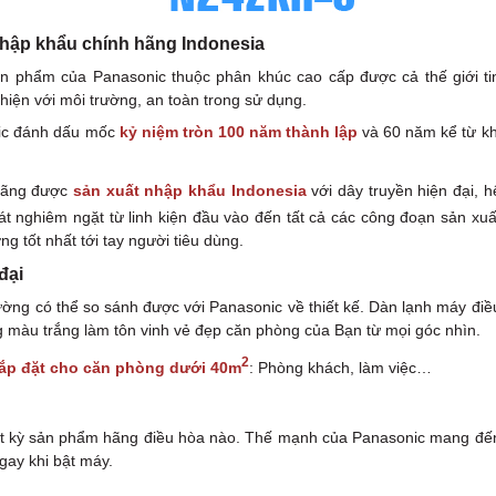
hập khẩu chính hãng Indonesia
n phẩm của Panasonic thuộc phân khúc cao cấp được cả thế giới ti
thiện với môi trường, an toàn trong sử dụng.
nic đánh dấu mốc
kỷ niệm tròn 100 năm thành lập
và 60 năm kể từ kh
hãng được
sản xuất nhập khẩu Indonesia
với dây truyền hiện đại, h
át nghiêm ngặt từ linh kiện đầu vào đến tất cả các công đoạn sản xuấ
 tốt nhất tới tay người tiêu dùng.
đại
ường có thể so sánh được với Panasonic về thiết kế. Dàn lạnh máy điề
màu trắng làm tôn vinh vẻ đẹp căn phòng của Bạn từ mọi góc nhìn.
2
lắp đặt cho căn phòng dưới 40m
: Phòng khách, làm việc…
 bất kỳ sản phẩm hãng điều hòa nào. Thế mạnh của Panasonic mang đế
gay khi bật máy.