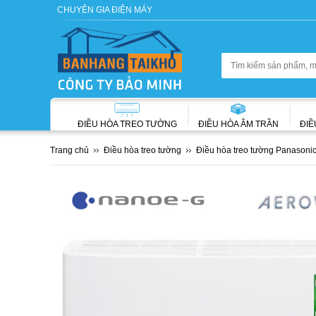
CHUYÊN GIA ĐIỆN MÁY
ĐIỀU HÒA TREO TƯỜNG
ĐIỀU HÒA ÂM TRẦN
ĐIỀ
Trang chủ
Điều hòa treo tường
Điều hòa treo tường Panasoni