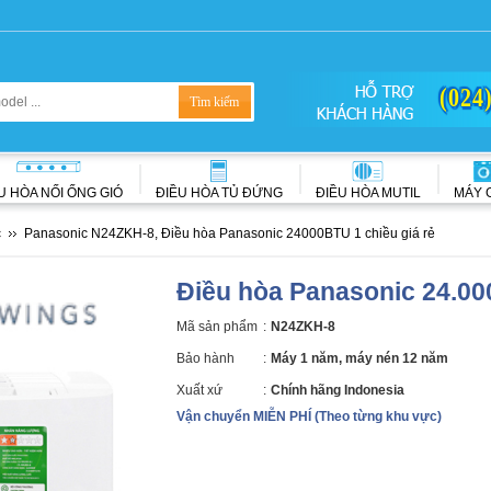
(024
U HÒA NỐI ỐNG GIÓ
ĐIỀU HÒA TỦ ĐỨNG
ĐIỀU HÒA MUTIL
MÁY 
c
Panasonic N24ZKH-8, Điều hòa Panasonic 24000BTU 1 chiều giá rẻ
Điều hòa Panasonic 24.0
Mã sản phẩm
:
N24ZKH-8
Bảo hành
:
Máy 1 năm, máy nén 12 năm
Xuất xứ
:
Chính hãng Indonesia
Vận chuyển MIỄN PHÍ (Theo từng khu vực)