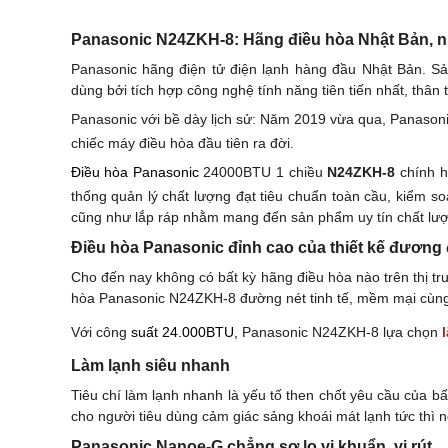
Panasonic N24ZKH-8: Hãng điều hòa Nhật Bản, n
Panasonic hãng điện tử điện lạnh hàng đầu Nhật Bản. Sả
dùng bởi tích hợp công nghệ tính năng tiên tiến nhất, thân 
Panasonic với bề dày lịch sử: Năm 2019 vừa qua, Panaso
chiếc máy điều hòa đầu tiên ra đời.
Điều hòa Panasonic
24000BTU 1 chiều
N24ZKH-8
chính 
thống quản lý chất lượng đạt tiêu chuẩn toàn cầu, kiểm so
cũng như lắp ráp nhằm mang đến sản phẩm uy tín chất lượng
Điều hòa Panasonic đỉnh cao của thiết kế đương 
Cho đến nay không có bất kỳ hãng điều hòa nào trên thị tr
hòa Panasonic N24ZKH-8 đường nét tinh tế, mềm mại cùng 
Với công
suất
24.000BTU
,
Panasonic N24ZKH-8 lựa chọn
Làm lạnh siêu nhanh
Tiêu chí làm lạnh nhanh là yếu tố then chốt yêu cầu của
cho người tiêu dùng cảm giác sảng khoái mát lạnh tức thì n
Panasonic Nanoe-G chẳng sợ lo vi khuẩn, vi rút