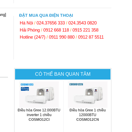
ụng]
ĐẶT MUA QUA ĐIỆN THOẠI
Hà Nội
/
024.37656 333
/
024.3543 0820
Hải Phòng
/
0912 668 118
/
0915 221 358
Hotline (24/7)
/
0911 990 880
/
0912 87 5511
CÓ THỂ BẠN QUAN TÂM
Điều hòa Gree 12.000BTU
Điều hòa Gree 1 chiều
inverter 1 chiều
12000BTU
COSMO12CI
COSMO12CN