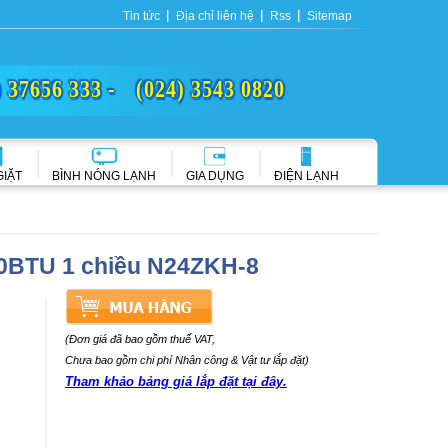
Tin tức
Địa chỉ liên hệ
Rss
Sitemap
) 37656 333 -
(024) 3543 0820
GIẶT
BÌNH NÓNG LẠNH
GIA DỤNG
ĐIỆN LẠNH
00BTU 1 chiều N24ZKH-8
(Đơn giá đã bao gồm thuế VAT,
Chưa bao gồm chi phí Nhân công & Vật tư lắp đặt)
Tham khảo bảng giá lắp đặt tại đây.