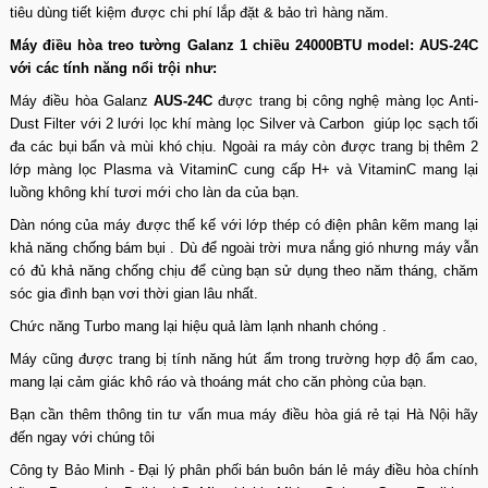
tiêu dùng tiết kiệm được chi phí lắp đặt & bảo trì hàng năm.
Máy điều hòa treo tường Galanz 1 chiều 24000BTU model: AUS-24C
với các tính năng nổi trội như:
Máy
điều hòa Galanz
AUS-24C
được trang bị công nghệ màng lọc Anti-
Dust Filter với 2 lưới lọc khí màng lọc Silver và Carbon giúp lọc sạch tối
đa các bụi bẩn và mùi khó chịu. Ngoài ra máy còn được trang bị thêm 2
lớp màng lọc Plasma và VitaminC cung cấp H+ và VitaminC mang lại
luồng không khí tươi mới cho làn da của bạn.
Dàn nóng của máy được thế kế với lớp thép có điện phân kẽm mang lại
khả năng chống bám bụi . Dù để ngoài trời mưa nắng gió nhưng máy vẫn
có đủ khả năng chống chịu để cùng bạn sử dụng theo năm tháng, chăm
sóc gia đình bạn vơi thời gian lâu nhất.
Chức năng Turbo mang lại hiệu quả làm lạnh nhanh chóng .
Máy cũng được trang bị tính năng hút ẩm trong trường hợp độ ẩm cao,
mang lại cảm giác khô ráo và thoáng mát cho căn phòng của bạn.
Bạn cần thêm thông tin tư vấn
mua máy điều hòa giá rẻ tại Hà Nội
hãy
đến ngay với chúng tôi
Công ty Bảo Minh - Đại lý phân phối bán buôn bán lẻ máy điều hòa chính