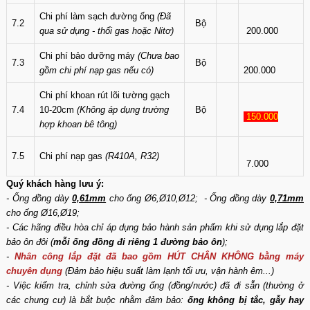
Chi phí làm sạch đường ống
(Đã
7.2
Bộ
qua sử dụng - thổi gas hoặc Nitơ)
200.000
Chi phí bảo dưỡng máy
(Chưa bao
7.3
Bộ
gồm chi phí nạp gas nếu có)
200.000
Chi phí khoan rút lõi tường gạch
7.4
10-20cm
(Không áp dụng trường
Bộ
150.000
hợp khoan bê tông)
7.5
Chi phí nạp gas
(R410A, R32)
7.000
Quý khách hàng lưu ý:
- Ống đồng dày
0,61mm
cho ống Ø6,Ø10,Ø12; - Ống đồng dày
0,71mm
cho ống Ø16,Ø19;
- Các hãng điều hòa chỉ áp dụng bảo hành sản phẩm khi sử dụng lắp đặt
bảo ôn đôi (
mỗi ống đồng đi riêng 1 đường bảo ôn
);
-
Nhân công lắp đặt đã bao gồm HÚT CHÂN KHÔNG bằng máy
chuyên dụng
(Đảm bảo hiệu suất làm lạnh tối ưu, vận hành êm...)
- Việc kiểm tra, chỉnh sửa đường ống (đồng/nước) đã đi sẵn (thường ở
các chung cư) là bắt buộc nhằm đảm bảo:
ống không bị tắc, gẫy hay