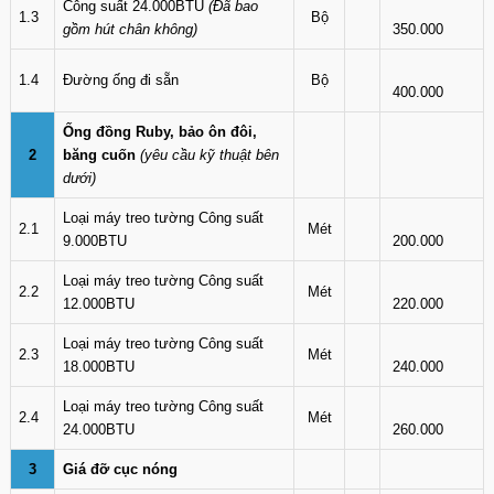
Công suất 24.000BTU
(Đã bao
1.3
Bộ
gồm hút chân không)
350.000
1.4
Đường ống đi sẵn
Bộ
400.000
Ống đồng Ruby, bảo ôn đôi,
2
băng cuốn
(yêu cầu kỹ thuật bên
dưới)
Loại máy treo tường Công suất
2.1
Mét
9.000BTU
200.000
Loại máy treo tường Công suất
2.2
Mét
12.000BTU
220.000
Loại máy treo tường Công suất
2.3
Mét
18.000BTU
240.000
Loại máy treo tường Công suất
2.4
Mét
24.000BTU
260.000
3
Giá đỡ cục nóng